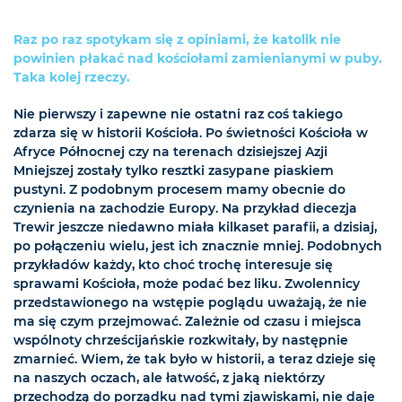
Raz po raz spotykam się z opiniami, że katolik nie
powinien płakać nad kościołami zamienianymi w puby.
Taka kolej rzeczy.
Nie pierwszy i zapewne nie ostatni raz coś takiego
zdarza się w historii Kościoła. Po świetności Kościoła w
Afryce Północnej czy na terenach dzisiejszej Azji
Mniejszej zostały tylko resztki zasypane piaskiem
pustyni. Z podobnym procesem mamy obecnie do
czynienia na zachodzie Europy. Na przykład diecezja
Trewir jeszcze niedawno miała kilkaset parafii, a dzisiaj,
po połączeniu wielu, jest ich znacznie mniej. Podobnych
przykładów każdy, kto choć trochę interesuje się
sprawami Kościoła, może podać bez liku. Zwolennicy
przedstawionego na wstępie poglądu uważają, że nie
ma się czym przejmować. Zależnie od czasu i miejsca
wspólnoty chrześcijańskie rozkwitały, by następnie
zmarnieć. Wiem, że tak było w historii, a teraz dzieje się
na naszych oczach, ale łatwość, z jaką niektórzy
przechodzą do porządku nad tymi zjawiskami, nie daje