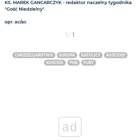
KS. MAREK GANCARCZYK - redaktor naczelny tygodnika
"Gość Niedzielny"
opr. ac/ac
/
1
1
CHRZEŚCIJAŃSTWO
EUROPA
KATOLICY
KOŚCIOŁY
KOŚCIÓŁ
PUB
PUBY
ad