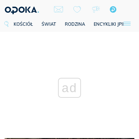
KOŚCIÓŁ
ŚWIAT
RODZINA
ENCYKLIKI JPII
SE
ad