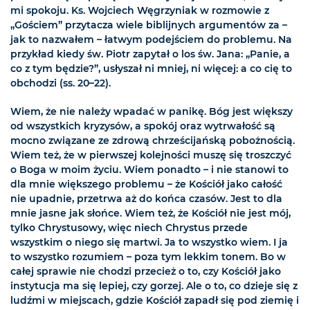
mi spokoju. Ks. Wojciech Węgrzyniak w rozmowie z
„Gościem” przytacza wiele biblijnych argumentów za –
jak to nazwałem – łatwym podejściem do problemu. Na
przykład kiedy św. Piotr zapytał o los św. Jana: „Panie, a
co z tym będzie?”, usłyszał ni mniej, ni więcej: a co cię to
obchodzi (ss. 20–22).
Wiem, że nie należy wpadać w panikę. Bóg jest większy
od wszystkich kryzysów, a spokój oraz wytrwałość są
mocno związane ze zdrową chrześcijańską pobożnością.
Wiem też, że w pierwszej kolejności muszę się troszczyć
o Boga w moim życiu. Wiem ponadto – i nie stanowi to
dla mnie większego problemu – że Kościół jako całość
nie upadnie, przetrwa aż do końca czasów. Jest to dla
mnie jasne jak słońce. Wiem też, że Kościół nie jest mój,
tylko Chrystusowy, więc niech Chrystus przede
wszystkim o niego się martwi. Ja to wszystko wiem. I ja
to wszystko rozumiem – poza tym lekkim tonem. Bo w
całej sprawie nie chodzi przecież o to, czy Kościół jako
instytucja ma się lepiej, czy gorzej. Ale o to, co dzieje się z
ludźmi w miejscach, gdzie Kościół zapadł się pod ziemię i