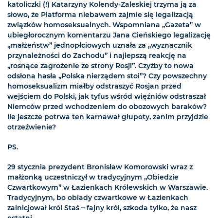
katoliczki (!) Katarzyny Kolendy-Zaleskiej trzyma ją za
słowo, że Platforma niebawem zajmie się legalizacją
związków homoseksualnych. Wspomniana „Gazeta” w
ubiegłorocznym komentarzu Jana Cieńskiego legalizację
„małżeństw” jednopłciowych uznała za „wyznacznik
przynależności do Zachodu” i najlepszą reakcję na
„rosnące zagrożenie ze strony Rosji”. Czyżby to nowa
odsłona hasła „Polska nierządem stoi”? Czy powszechny
homoseksualizm miałby odstraszyć Rosjan przed
wejściem do Polski, jak tyfus wśród więźniów odstraszał
Niemców przed wchodzeniem do obozowych baraków?
Ile jeszcze potrwa ten karnawał głupoty, zanim przyjdzie
otrzeźwienie?
PS.
29 stycznia prezydent Bronisław Komorowski wraz z
małżonką uczestniczył w tradycyjnym „Obiedzie
Czwartkowym” w Łazienkach Królewskich w Warszawie.
Tradycyjnym, bo obiady czwartkowe w Łazienkach
zainicjował król Staś – fajny król, szkoda tylko, że nasz