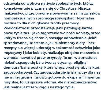
odsuwają od wpływu na życie społeczne tych, którzy
konsekwentnie przyznają się do Chrystusa. Niszczą
małżeństwo przez prawne zrównywanie z nim związków
homoseksualnych i promocję rozwiązłości. Normalna
rodzina to dla nich główne źródło przemocy.
Wielodzietność przedstawiają jako patologię, każde
nowe życie zaś – jako zagrożenie wolności kobiety, przed
którym trzeba się chronić, stosując odpowiednie „leki”,
sprzedawane już ostatnio jak suplementy diety – bez
recepty. Co więcej, uderzają w tożsamość człowieka jako
mężczyzny i jako kobiety, realizując obłędne marzenie o
wolności nawet od praw przyrody. To oni w atmosferze
niekończącego się balu tworzą etyczną, religijną i
demograficzną pustkę, która wręcz prosi się, aby ją ktoś
zagospodarował. Czy zagospodaruje ją islam, czy dla nas
nie mniej groźne i znowu gotowe do ekspansji imperium
rosyjskie, to już sprawa wtórna. Ale niebezpieczeństwo
jest realne jeszcze w ciągu naszego życia.