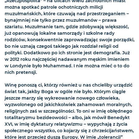
„Rzeczpospolita” – na ulicach wielu zachodnich miast
można spotkać patrole ochotniczych milicji
muzułmańskich, które czuwają nad przestrzeganiem –
bynajmniej nie tylko przez muzułmanów – prawa
szariatu. Muzułmanie tam, gdzie zdobywają większość,
już opanowują lokalne samorządy i szkolne rady
rodziców, konsekwentnie zaprowadzając swoje porządki,
bo nie uznają czegoś takiego jak rozdział religii od
polityki. Dodatkowo po ich stronie jest demografia. Już
w 2012 roku najczęściej nadawanym męskim imieniem
w Londynie było Muhammad. I nie można mieć o to do
nich pretensji.
Winę ponoszą ci, którzy również u nas chcieliby urządzić
świat tak, jakby Boga w ogóle nie było. Którym ciągle
jeszcze marzy się wykreowanie nowego człowieka,
wyzwolonego od jakichkolwiek zahamowań moralnych,
religijnych zaś w szczególności. To oni w imię obłędnego
totalitaryzmu bezideowości – albo, jak mówił Benedykt
XVI, w imię dyktatury relatywizmu – wypychają z życia
społecznego wszystko, co kojarzy się z chrześcijaństwem,
które jest przecież duszą Europy. W imię „tolerancji”