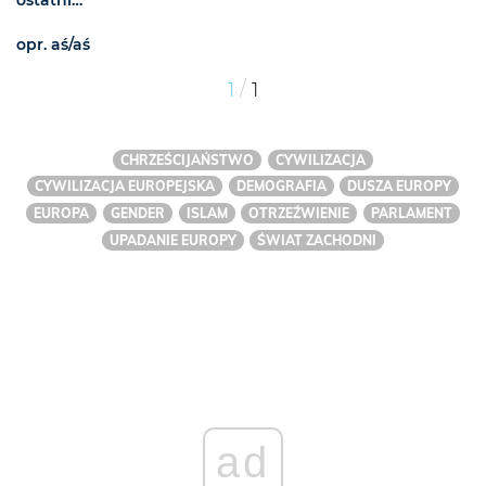
ostatni…
opr. aś/aś
/
1
1
CHRZEŚCIJAŃSTWO
CYWILIZACJA
CYWILIZACJA EUROPEJSKA
DEMOGRAFIA
DUSZA EUROPY
EUROPA
GENDER
ISLAM
OTRZEŹWIENIE
PARLAMENT
UPADANIE EUROPY
ŚWIAT ZACHODNI
ad