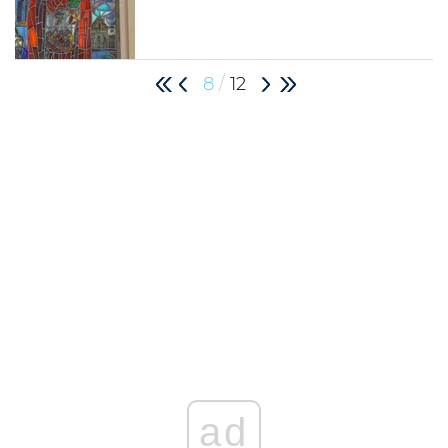
/
8
12
ad