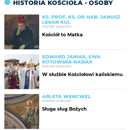
HISTORIA KOŚCIOŁA - OSOBY
KS. PROF. KS. DR HAB. JANUSZ
LEKAN KUL
DODANE
19.06.2020
Kościół to Matka
EDWARD JANIAK, EWA
KOTOWSKA-RASIAK
DODANE
09.06.2020
W służbie Kościołowi kaliskiemu
ARLETA WENCWEL
DODANE
09.06.2020
Sługa sług Bożych