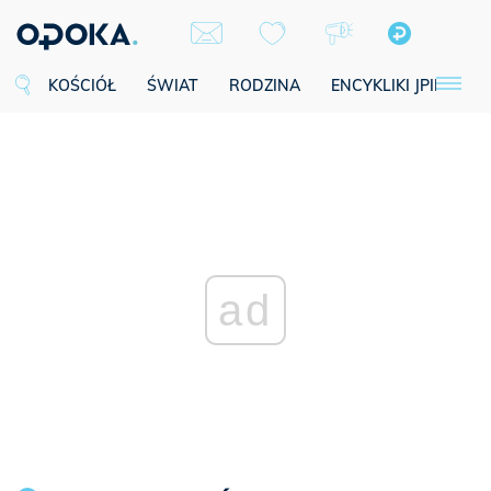
KOŚCIÓŁ
ŚWIAT
RODZINA
ENCYKLIKI JPII
SE
ad