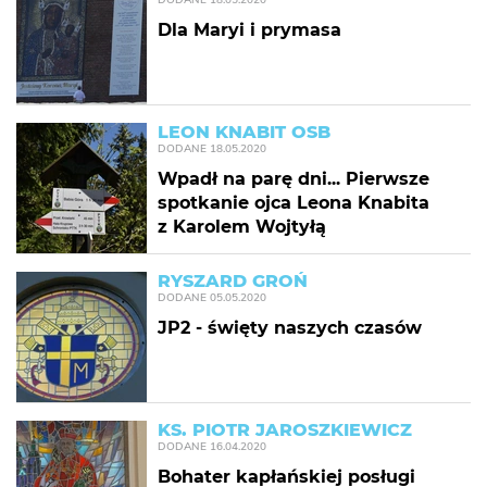
Dla Maryi i prymasa
LEON KNABIT OSB
DODANE
18.05.2020
Wpadł na parę dni... Pierwsze
spotkanie ojca Leona Knabita
z Karolem Wojtyłą
RYSZARD GROŃ
DODANE
05.05.2020
JP2 - święty naszych czasów
KS. PIOTR JAROSZKIEWICZ
DODANE
16.04.2020
Bohater kapłańskiej posługi