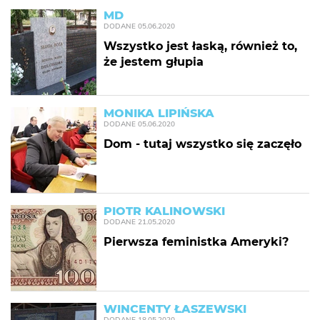
MD
DODANE
05.06.2020
Wszystko jest łaską, również to,
że jestem głupia
MONIKA LIPIŃSKA
DODANE
05.06.2020
Dom - tutaj wszystko się zaczęło
PIOTR KALINOWSKI
DODANE
21.05.2020
Pierwsza feministka Ameryki?
WINCENTY ŁASZEWSKI
DODANE
18.05.2020