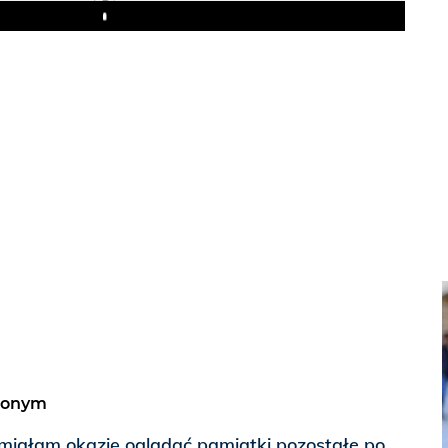
Play
wionym
a miałam okazję oglądać pamiątki pozostałe po