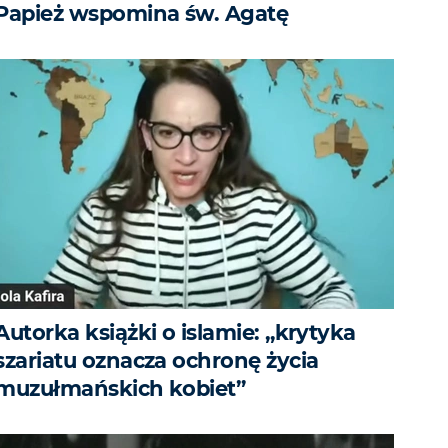
Papież wspomina św. Agatę
Autorka książki o islamie: „krytyka
szariatu oznacza ochronę życia
muzułmańskich kobiet”