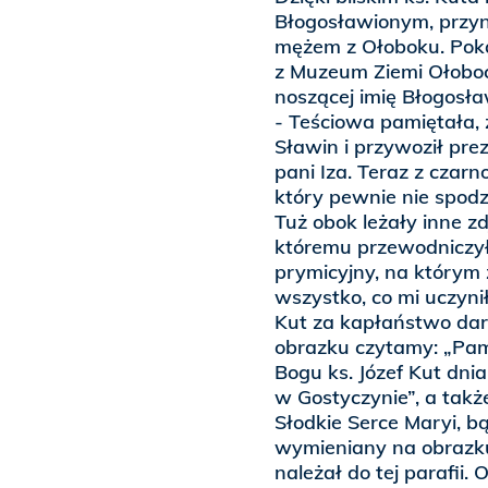
Błogosławionym, przyn
mężem z Ołoboku. Poka
z Muzeum Ziemi Ołoboc
noszącej imię Błogosław
- Teściowa pamiętała, 
Sławin i przywoził prez
pani Iza. Teraz z czarno
który pewnie nie spodz
Tuż obok leżały inne z
któremu przewodniczył 
prymicyjny, na którym
wszystko, co mi uczyni
Kut za kapłaństwo dar
obrazku czytamy: „Pami
Bogu ks. Józef Kut dni
w Gostyczynie”, a takż
Słodkie Serce Maryi, 
wymieniany na obrazku
należał do tej parafii