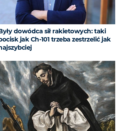
Były dowódca sił rakietowych: taki
pocisk jak Ch-101 trzeba zestrzelić jak
najszybciej