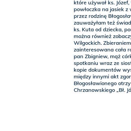
które używał ks. Józef,
powłoczka na jasiek 
przez rodzinę Błogosła
zauważyłam też świade
ks. Kuta od dziecka, p
można również zobaczy
Wilgockich. Zbieraniem
zainteresowana cała ro
pan Zbigniew, mąż córk
spotkaniu wraz ze sio
kopie dokumentów wys
między innymi akt zgo
Błogosławionego otrz
Chrzanowskiego „Bł. Józ