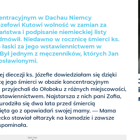
centracyjnym w Dachau Niemcy
ózefowi Kutowi wolność w zamian za
aństwa i podpisanie niemieckiej listy
mówił. Niedawno w rocznicę śmierci ks.
o łaski za jego wstawiennictwem w
 Był jednym z męczenników, których Jan
gosławionymi.
diecezji ks. Józefie dowiedziałam się dzięki
icę jego śmierci w obozie koncentracyjnym
przyjechali do Ołoboku z różnych miejscowości,
wstawiennictwem. Najstarsza z nich pani Zofia,
, urodziła się dwa lata przed śmiercią
ięta go z opowiadań swojej mamy. — Mama
iecko stawiał ołtarzyk na komodzie i zawsze
wspominała.
REKLAMA