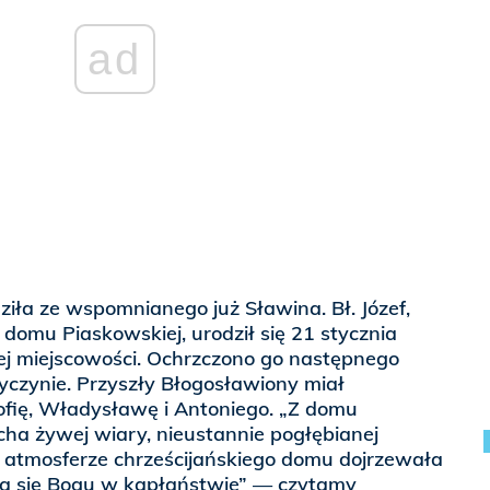
ad
iła ze wspomnianego już Sławina. Bł. Józef,
 domu Piaskowskiej, urodził się 21 stycznia
ej miejscowości. Ochrzczono go następnego
yczynie. Przyszły Błogosławiony miał
ofię, Władysławę i Antoniego. „Z domu
ha żywej wiary, nieustannie pogłębianej
 atmosferze chrześcijańskiego domu dojrzewała
a się Bogu w kapłaństwie” — czytamy