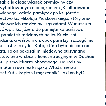
 takie jak jego wianek prymicyjny czy
z wyhaftowanym monogramem JK, ofiarowane
wionego. Wśród pamiątek po ks. Józefie
ctwo ks. Mikołaja Piaskowskiego, który znał
onieważ ich rodzice byli sąsiadami. W muzeum
ć wpis ks. Józefa do pamiętnika państwa
 pamiątek rodzinnych po ks. Kucie jest
dzina, a wśród nich, obok pani Izy, szczególnie
i siostrzenicy ks. Kuta, która była obecna na
strą. To on pokazał mi niedawno otrzymane
tawione w obozie koncentracyjnym w Dachau,
nu, pismo lekarza obozowego. Od rodziny
ymałam również książkę Włodzimierza
ef Kut - kapłan i męczennik”. Jaki on był?