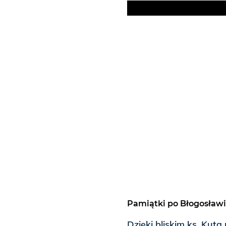
Pamiątki po Błogosła
Dzięki bliskim ks. Kut