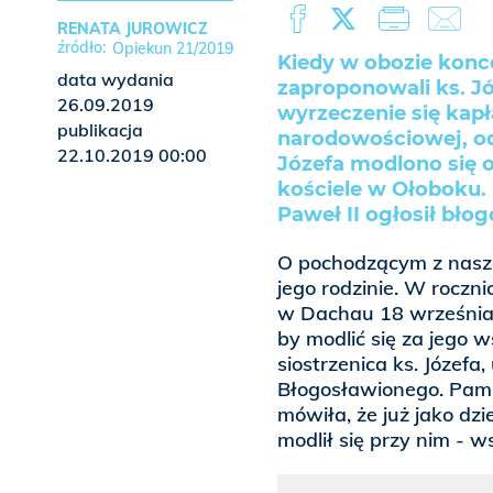
RENATA JUROWICZ
Opiekun 21/2019
Kiedy w obozie kon
data wydania
zaproponowali ks. J
26.09.2019
wyrzeczenie się kapł
publikacja
narodowościowej, od
22.10.2019 00:00
Józefa modlono się 
kościele w Ołoboku.
Paweł II ogłosił bło
O pochodzącym z naszej 
jego rodzinie. W roczn
w Dachau 18 września 
by modlić się za jego 
siostrzenica ks. Józefa
Błogosławionego. Pam
mówiła, że już jako dz
modlił się przy nim - 