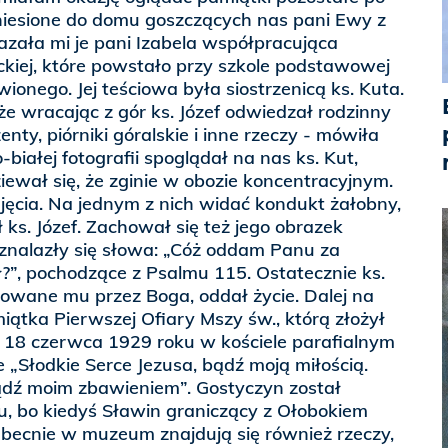
iesione do domu goszczących nas pani Ewy z
zała mi je pani Izabela współpracująca
kiej, które powstało przy szkole podstawowej
ionego. Jej teściowa była siostrzenicą ks. Kuta.
że wracając z gór ks. Józef odwiedzał rodzinny
enty, piórniki góralskie i inne rzeczy - mówiła
-białej fotografii spoglądał na nas ks. Kut,
iewał się, że zginie w obozie koncentracyjnym.
djęcia. Na jednym z nich widać kondukt żałobny,
ks. Józef. Zachował się też jego obrazek
 znalazły się słowa: „Cóż oddam Panu za
ł?”, pochodzące z Psalmu 115. Ostatecznie ks.
owane mu przez Boga, oddał życie. Dalej na
ątka Pierwszej Ofiary Mszy św., którą złożył
a 18 czerwca 1929 roku w kościele parafialnym
e „Słodkie Serce Jezusa, bądź moją miłością.
bądź moim zbawieniem”. Gostyczyn został
, bo kiedyś Sławin graniczący z Ołobokiem
. Obecnie w muzeum znajdują się również rzeczy,