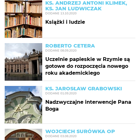
KS. ANDRZEJ ANTONI KLIMEK,
KS. JAN LUDWICZAK
DODANE
13.10.2020
Książki i ludzie
ROBERTO CETERA
DODANE
08.09.2020
Uczelnie papieskie w Rzymie są
gotowe do rozpoczęcia nowego
roku akademickiego
KS. JAROSŁAW GRABOWSKI
DODANE
01.09.2020
Nadzwyczajne interwencje Pana
Boga
WOJCIECH SURÓWKA OP
DODANE
03.08.2020