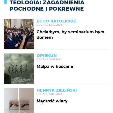
TEOLOGIA: ZAGADNIENIA
POCHODNE I POKREWNE
ECHO KATOLICKIE
DODANE
13.10.2022
Chciałbym, by seminarium było
domem
OPIEKUN
DODANE
04.08.2022
Małpa w kościele
HENRYK ZIELIŃSKI
DODANE
03.08.2022
Mądrość wiary