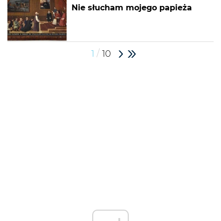
Nie słucham mojego papieża
/
1
10