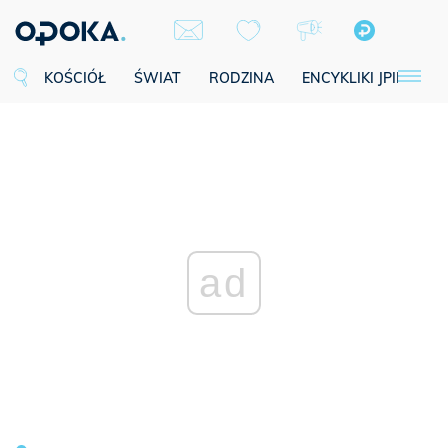
KOŚCIÓŁ
ŚWIAT
RODZINA
ENCYKLIKI JPII
SE
ad