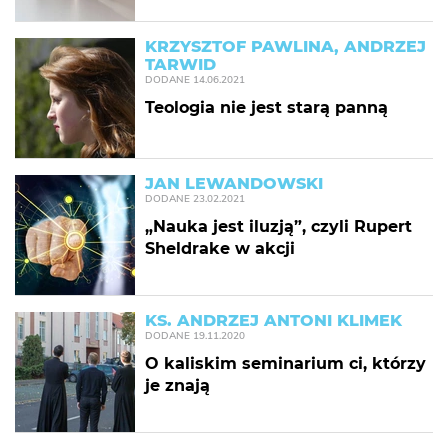
KRZYSZTOF PAWLINA, ANDRZEJ
TARWID
DODANE
14.06.2021
Teologia nie jest starą panną
JAN LEWANDOWSKI
DODANE
23.02.2021
„Nauka jest iluzją”, czyli Rupert
Sheldrake w akcji
KS. ANDRZEJ ANTONI KLIMEK
DODANE
19.11.2020
O kaliskim seminarium ci, którzy
je znają