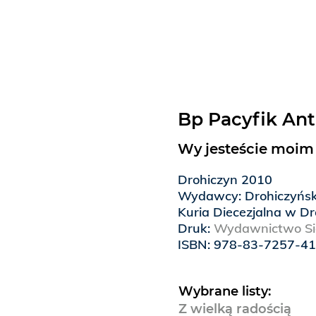
Bp Pacyfik An
Wy jesteście moim l
Drohiczyn 2010
Wydawcy: Drohiczyńs
Kuria Diecezjalna w Dr
Druk:
Wydawnictwo Sió
ISBN: 978-83-7257-4
Wybrane listy:
Z wielką radością