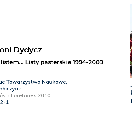
toni Dydycz
istem... Listy pasterskie 1994-2009
kie Towarzystwo Naukowe,
ohiczynie
str Loretanek 2010
12-1