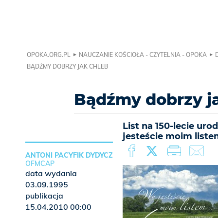
OPOKA.ORG.PL
NAUCZANIE KOŚCIOŁA - CZYTELNIA - OPOKA
BĄDŹMY DOBRZY JAK CHLEB
Bądźmy dobrzy j
List na 150-lecie uro
jesteście moim listem
ANTONI PACYFIK DYDYCZ
OFMCAP
data wydania
03.09.1995
publikacja
15.04.2010 00:00