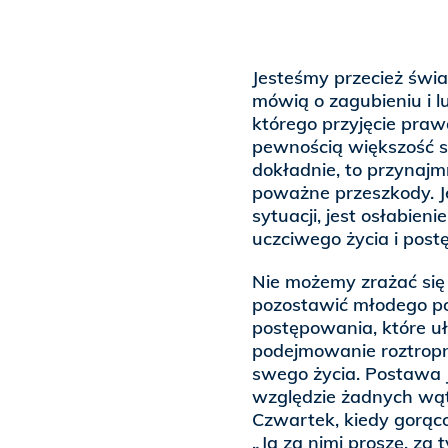
Jesteśmy przecież świ
mówią o zagubieniu i lu
którego przyjęcie praw
pewnością większość st
dokładnie, to przynajmn
poważne przeszkody. J
sytuacji, jest osłabie
uczciwego życia i post
Nie możemy zrażać się
pozostawić młodego po
postępowania, które u
podejmowanie roztropny
swego życia. Postawa 
względzie żadnych wąt
Czwartek, kiedy gorąco
„Ja za nimi proszę, za t