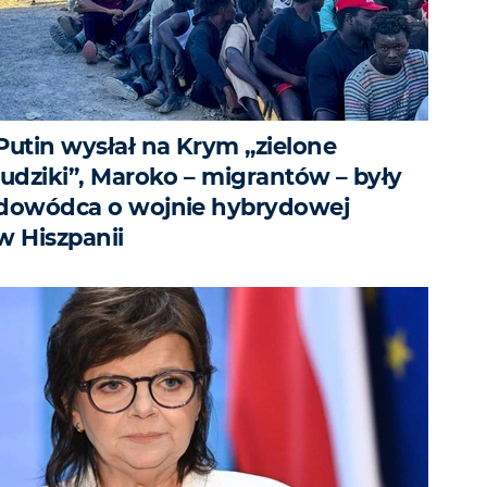
Putin wysłał na Krym „zielone
ludziki”, Maroko – migrantów – były
dowódca o wojnie hybrydowej
w Hiszpanii