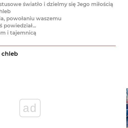
tusowe światło i dzielmy się Jego miłością
hleb
acia, powołaniu waszemu
ś powiedział...
em i tajemnicą
 chleb
ad