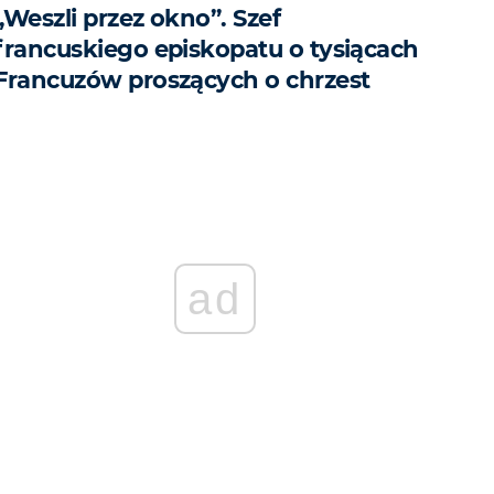
„Weszli przez okno”. Szef
francuskiego episkopatu o tysiącach
Francuzów proszących o chrzest
ad