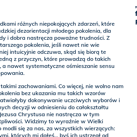
adkami różnych niepokojących zdarzeń, które
dzkiej dezorientacji młodego pokolenia, dla
dy i dobra nastręcza poważne trudności. Z
arszego pokolenia, jeśli nawet nie wie
iej intuicyjnie odczuwa, skąd się biorą te
edną z przyczyn, które prowadzą do takich
nie, a nawet systematyczne ośmieszanie sensu
ępowania.
 takimi zachowaniami. Co więcej, nie wolno nam
kolenia bez ukazania mu takich wzorów
łatwiałyby dokonywanie uczciwych wyborów i
ch decyzji w odniesieniu do całokształtu
Jezusa Chrystusa nie nastręcza w tym
pliwości. Widzimy to wyraźnie w Wielki
 modli się za nas, za wszystkich wierzących:
ymi, których mi dałeś... byś ich ustrzegł od