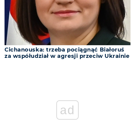
Cichanouska: trzeba pociągnąć Białoruś
za współudział w agresji przeciw Ukrainie
ad