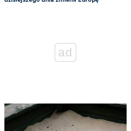
dzisiejszego dnia zmienił Europę
ad