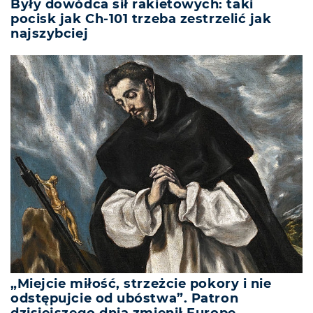
Były dowódca sił rakietowych: taki
pocisk jak Ch-101 trzeba zestrzelić jak
najszybciej
„Miejcie miłość, strzeżcie pokory i nie
odstępujcie od ubóstwa”. Patron