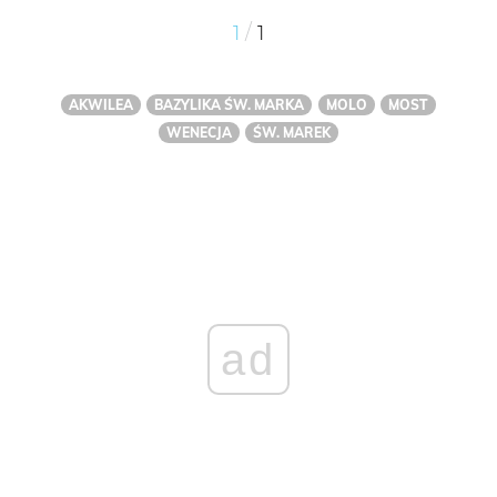
/
1
1
AKWILEA
BAZYLIKA ŚW. MARKA
MOLO
MOST
WENECJA
ŚW. MAREK
ad