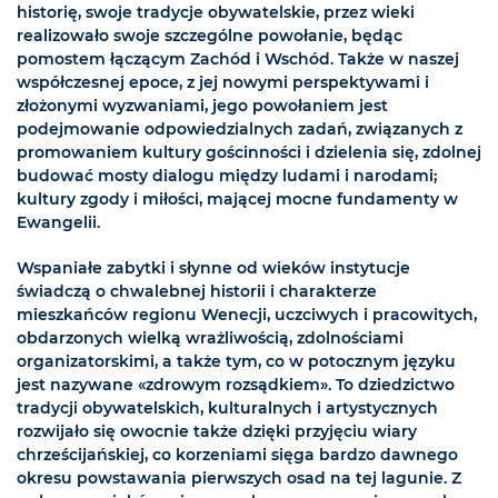
historię, swoje tradycje obywatelskie, przez wieki
realizowało swoje szczególne powołanie, będąc
pomostem łączącym Zachód i Wschód. Także w naszej
współczesnej epoce, z jej nowymi perspektywami i
złożonymi wyzwaniami, jego powołaniem jest
podejmowanie odpowiedzialnych zadań, związanych z
promowaniem kultury gościnności i dzielenia się, zdolnej
budować mosty dialogu między ludami i narodami;
kultury zgody i miłości, mającej mocne fundamenty w
Ewangelii.
Wspaniałe zabytki i słynne od wieków instytucje
świadczą o chwalebnej historii i charakterze
mieszkańców regionu Wenecji, uczciwych i pracowitych,
obdarzonych wielką wrażliwością, zdolnościami
organizatorskimi, a także tym, co w potocznym języku
jest nazywane «zdrowym rozsądkiem». To dziedzictwo
tradycji obywatelskich, kulturalnych i artystycznych
rozwijało się owocnie także dzięki przyjęciu wiary
chrześcijańskiej, co korzeniami sięga bardzo dawnego
okresu powstawania pierwszych osad na tej lagunie. Z