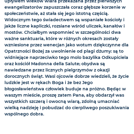
upływem wieków wiara przekazana przez pierwszych
ewangelizatorów zapuszczała coraz głębsze korzenie w
społeczeństwie, aż stała się jego istotną częścią.
Widocznym tego świadectwem są wspaniałe kościoły i
jakże liczne kapliczki, rozsiane wśród uliczek, kanałów i
mostów. Chciałbym wspomnieć w szczególności dwa
ważne sanktuaria, które w różnych okresach zostały
wzniesione przez wenecjan jako wotum dziękczynne dla
Opatrzności Bożej za uwolnienie od plagi dżumy: są to
widniejące naprzeciwko tego molo bazylika Odkupiciela
oraz kościół Madonna della Salute; obydwa są
nawiedzane przez licznych pielgrzymów z okazji
dorocznych świąt. Wasi ojcowie dobrze wiedzieli, że życie
ludzkie jest w rękach Boga i że bez Jego
błogosławieństwa człowiek buduje na próżno. Będąc w
waszym mieście, proszę zatem Pana, aby obdarzył was
wszystkich szczerą i owocną wiarą, zdolną umacniać
wielką nadzieję i pobudzać do cierpliwego poszukiwania
wspólnego dobra.