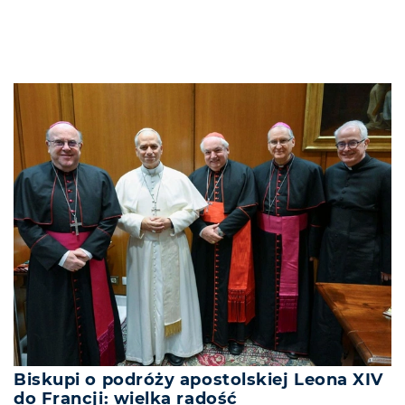
Biskupi o podróży apostolskiej Leona XIV
do Francji: wielka radość