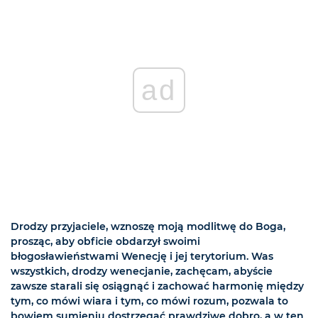
ad
Drodzy przyjaciele, wznoszę moją modlitwę do Boga,
prosząc, aby obficie obdarzył swoimi
błogosławieństwami Wenecję i jej terytorium. Was
wszystkich, drodzy wenecjanie, zachęcam, abyście
zawsze starali się osiągnąć i zachować harmonię między
tym, co mówi wiara i tym, co mówi rozum, pozwala to
bowiem sumieniu dostrzegać prawdziwe dobro, a w ten