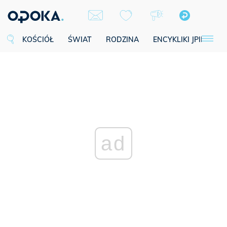
KOŚCIÓŁ
ŚWIAT
RODZINA
ENCYKLIKI JPII
SE
ad