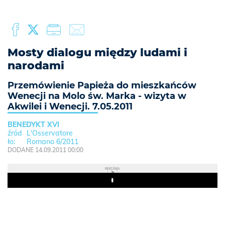
Mosty dialogu między ludami i
narodami
Przemówienie Papieża do mieszkańców
Wenecji na Molo św. Marka - wizyta w
Akwilei i Wenecji. 7.05.2011
BENEDYKT XVI
L'Osservatore
Romano 6/2011
DODANE 14.09.2011 00:00
REKLAMA
Play