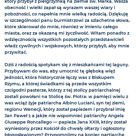
który przybył z pielgrzymką na ziemie św. Marka. Wasza
obecność i wielki zapał są wyrazem waszej wiary i
pobożności, co napełnia mnie wielką radością. Dziękuję
w szczególności panu burmistrzowi za szlachetne słowa,
które skierował do mnie, również w imieniu całego
miasta, oraz za okazaną mi życzliwość. Witam ponadto z
wdzięcznością wszystkich pozostałych przedstawicieli
władz cywilnych i wojskowych, którzy przybyli, aby mnie
przywitać.
Dziś z radością spotykam się z mieszkańcami tej laguny.
Przybywam do was, aby umocnić tę głęboką więź
jedności, która historycznie łączy was z Biskupem
Rzymu, a której świadkami są przede wszystkim
czcigodni pasterze, którzy z tej stolicy patriarchalnej
zostali powołani na Stolicę św. Piotra: w pamięci wielu z
was wciąż żyje patriarcha Albino Luciani, syn tej ziemi,
regionu Wenecji, który został papieżem i przybrał imię
Jan Paweł I; a jakże nie wspomnieć patriarchy Angela
Giuseppe Roncallego — papieża Jana XXIII, który został
wyniesiony przez Kościół do chwały ołtarzy i ogłoszony
błogosławionym? Przypomnijmy na koniec partiarchę