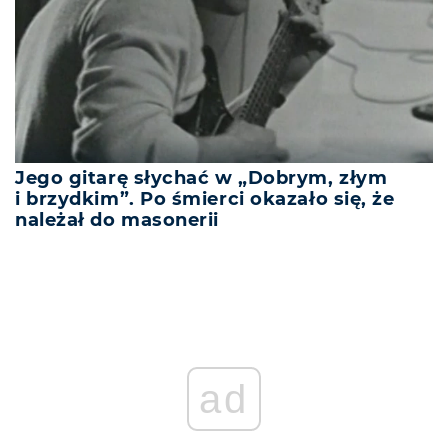
Jego gitarę słychać w „Dobrym, złym
i brzydkim”. Po śmierci okazało się, że
należał do masonerii
ad