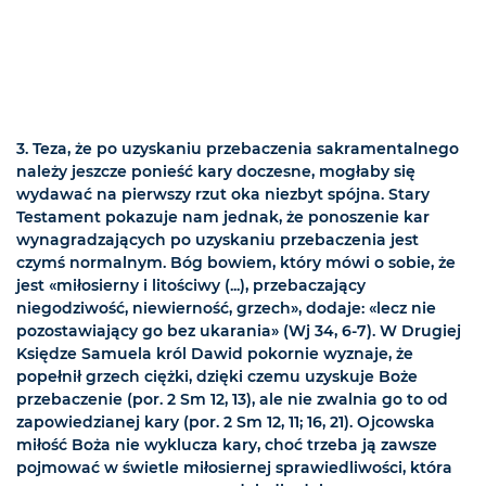
3. Teza, że po uzyskaniu przebaczenia sakramentalnego
należy jeszcze ponieść kary doczesne, mogłaby się
wydawać na pierwszy rzut oka niezbyt spójna. Stary
Testament pokazuje nam jednak, że ponoszenie kar
wynagradzających po uzyskaniu przebaczenia jest
czymś normalnym. Bóg bowiem, który mówi o sobie, że
jest «miłosierny i litościwy (...), przebaczający
niegodziwość, niewierność, grzech», dodaje: «lecz nie
pozostawiający go bez ukarania» (Wj 34, 6-7). W Drugiej
Księdze Samuela król Dawid pokornie wyznaje, że
popełnił grzech ciężki, dzięki czemu uzyskuje Boże
przebaczenie (por. 2 Sm 12, 13), ale nie zwalnia go to od
zapowiedzianej kary (por. 2 Sm 12, 11; 16, 21). Ojcowska
miłość Boża nie wyklucza kary, choć trzeba ją zawsze
pojmować w świetle miłosiernej sprawiedliwości, która