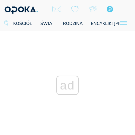
KOŚCIÓŁ
ŚWIAT
RODZINA
ENCYKLIKI JPII
SE
ad