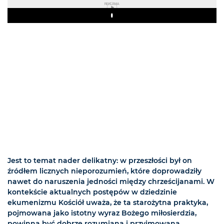
REKLAMA
Play
Jest to temat nader delikatny: w przeszłości był on
źródłem licznych nieporozumień, które doprowadziły
nawet do naruszenia jedności między chrześcijanami. W
kontekście aktualnych postępów w dziedzinie
ekumenizmu Kościół uważa, że ta starożytna praktyka,
pojmowana jako istotny wyraz Bożego miłosierdzia,
powinna być dobrze rozumiana i przyjmowana.