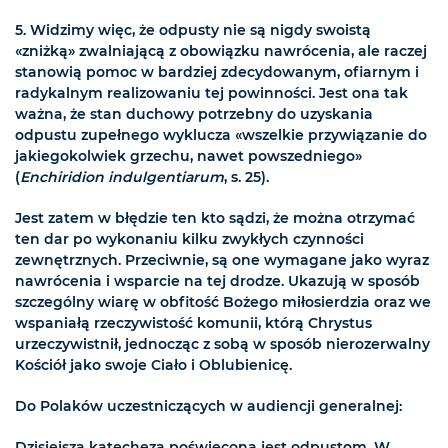
5. Widzimy więc, że odpusty nie są nigdy swoistą
«zniżką» zwalniającą z obowiązku nawrócenia, ale raczej
stanowią pomoc w bardziej zdecydowanym, ofiarnym i
radykalnym realizowaniu tej powinności. Jest ona tak
ważna, że stan duchowy potrzebny do uzyskania
odpustu zupełnego wyklucza «wszelkie przywiązanie do
jakiegokolwiek grzechu, nawet powszedniego»
(
Enchiridion indulgentiarum
, s. 25).
Jest zatem w błędzie ten kto sądzi, że można otrzymać
ten dar po wykonaniu kilku zwykłych czynności
zewnętrznych. Przeciwnie, są one wymagane jako wyraz
nawrócenia i wsparcie na tej drodze. Ukazują w sposób
szczególny wiarę w obfitość Bożego miłosierdzia oraz we
wspaniałą rzeczywistość komunii, którą Chrystus
urzeczywistnił, jednocząc z sobą w sposób nierozerwalny
Kościół jako swoje Ciało i Oblubienicę.
Do Polaków uczestniczących w audiencji generalnej:
Dzisiejsza katecheza poświęcona jest odpustom. W