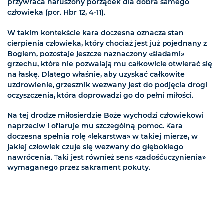
przywraca naruszony porządek dla dobra samego
człowieka (por. Hbr 12, 4-11).
W takim kontekście kara doczesna oznacza stan
cierpienia człowieka, który chociaż jest już pojednany z
Bogiem, pozostaje jeszcze naznaczony «śladami»
grzechu, które nie pozwalają mu całkowicie otwierać się
na łaskę. Dlatego właśnie, aby uzyskać całkowite
uzdrowienie, grzesznik wezwany jest do podjęcia drogi
oczyszczenia, która doprowadzi go do pełni miłości.
Na tej drodze miłosierdzie Boże wychodzi człowiekowi
naprzeciw i ofiaruje mu szczególną pomoc. Kara
doczesna spełnia rolę «lekarstwa» w takiej mierze, w
jakiej człowiek czuje się wezwany do głębokiego
nawrócenia. Taki jest również sens «zadośćuczynienia»
wymaganego przez sakrament pokuty.