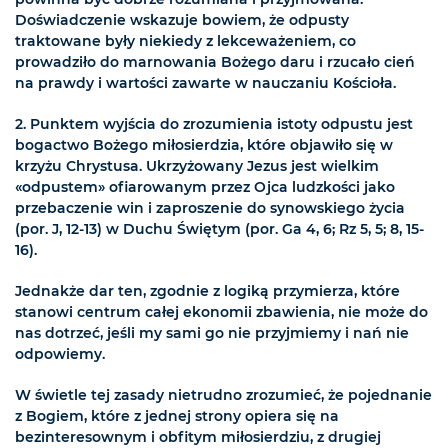
Doświadczenie wskazuje bowiem, że odpusty
traktowane były niekiedy z lekceważeniem, co
prowadziło do marnowania Bożego daru i rzucało cień
na prawdy i wartości zawarte w nauczaniu Kościoła.
2. Punktem wyjścia do zrozumienia istoty odpustu jest
bogactwo Bożego miłosierdzia, które objawiło się w
krzyżu Chrystusa. Ukrzyżowany Jezus jest wielkim
«odpustem» ofiarowanym przez Ojca ludzkości jako
przebaczenie win i zaproszenie do synowskiego życia
(por. J, 12-13) w Duchu Świętym (por. Ga 4, 6; Rz 5, 5; 8, 15-
16).
Jednakże dar ten, zgodnie z logiką przymierza, które
stanowi centrum całej ekonomii zbawienia, nie może do
nas dotrzeć, jeśli my sami go nie przyjmiemy i nań nie
odpowiemy.
W świetle tej zasady nietrudno zrozumieć, że pojednanie
z Bogiem, które z jednej strony opiera się na
bezinteresownym i obfitym miłosierdziu, z drugiej