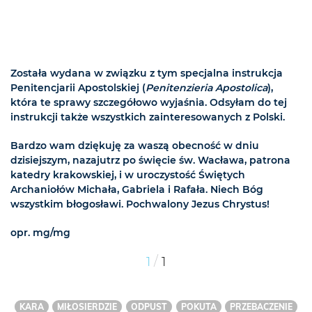
Została wydana w związku z tym specjalna instrukcja
Penitencjarii Apostolskiej (
Penitenzieria Apostolica
),
która te sprawy szczegółowo wyjaśnia. Odsyłam do tej
instrukcji także wszystkich zainteresowanych z Polski.
Bardzo wam dziękuję za waszą obecność w dniu
dzisiejszym, nazajutrz po święcie św. Wacława, patrona
katedry krakowskiej, i w uroczystość Świętych
Archaniołów Michała, Gabriela i Rafała. Niech Bóg
wszystkim błogosławi. Pochwalony Jezus Chrystus!
opr. mg/mg
/
1
1
KARA
MIŁOSIERDZIE
ODPUST
POKUTA
PRZEBACZENIE