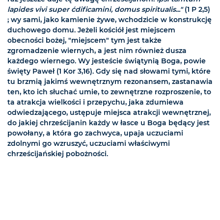
lapides vivi super ćdificamini, domus spiritualis..."
(1 P 2,5)
; wy sami, jako kamienie żywe, wchodzicie w konstrukcję
duchowego domu. Jeżeli kościół jest miejscem
obecności bożej, "miejscem" tym jest także
zgromadzenie wiernych, a jest nim również dusza
każdego wiernego. Wy jesteście świątynią Boga, powie
święty Paweł (1 Kor 3,16). Gdy się nad słowami tymi, które
tu brzmią jakimś wewnętrznym rezonansem, zastanawia
ten, kto ich słuchać umie, to zewnętrzne rozproszenie, to
ta atrakcja wielkości i przepychu, jaka zdumiewa
odwiedzającego, ustępuje miejsca atrakcji wewnętrznej,
do jakiej chrześcijanin każdy w łasce u Boga będący jest
powołany, a która go zachwyca, upaja uczuciami
zdolnymi go wzruszyć, uczuciami właściwymi
chrześcijańskiej pobożności.