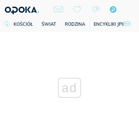
KOŚCIÓŁ
ŚWIAT
RODZINA
ENCYKLIKI JPII
SE
ad