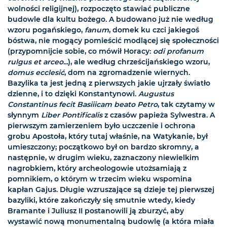
wolności religijnej), rozpoczęto stawiać publiczne
budowle dla kultu bożego. A budowano już nie według
wzoru pogańskiego,
fanum
, domek ku czci jakiegoś
bóstwa, nie mogący pomieścić modlącej się społeczności
(przypomnijcie sobie, co mówił Horacy:
odi profanum
rulgus et arceo...
), ale według chrześcijańskiego wzoru,
domus ecclesić
, dom na zgromadzenie wiernych.
Bazylika ta jest jedną z pierwszych jakie ujrzały światło
dzienne, i to dzięki Konstantynowi.
Augustus
Constantinus fecit Basiiicam beato Petro
, tak czytamy w
słynnym
Liber Pontificalis
z czasów papieża Sylwestra. A
pierwszym zamierzeniem było uczczenie i ochrona
grobu Apostoła, który tutaj właśnie, na Watykanie, był
umieszczony; początkowo był on bardzo skromny, a
następnie, w drugim wieku, zaznaczony niewielkim
nagrobkiem, który archeologowie utożsamiają z
pomnikiem, o którym w trzecim wieku wspomina
kapłan Gajus. Długie wzruszające są dzieje tej pierwszej
bazyliki, które zakończyły się smutnie wtedy, kiedy
Bramante i Juliusz II postanowili ją zburzyć, aby
wystawić nową monumentalną budowlę (a która miała