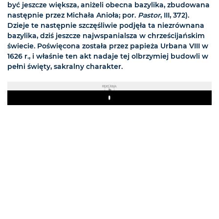
być jeszcze większa, aniżeli obecna bazylika, zbudowana
następnie przez Michała Anioła; por.
Pastor
, III, 372).
Dzieje te następnie szczęśliwie podjęła ta niezrównana
bazylika, dziś jeszcze najwspanialsza w chrześcijańskim
świecie. Poświęcona została przez papieża Urbana VIII w
1626 r., i właśnie ten akt nadaje tej olbrzymiej budowli w
pełni święty, sakralny charakter.
REKLAMA
Play