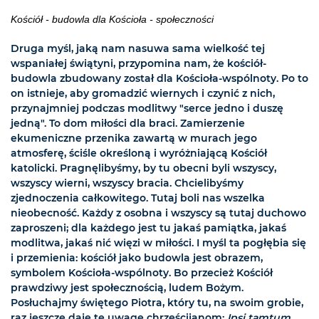
Kościół - budowla dla Kościoła - społeczności
Druga myśl, jaką nam nasuwa sama wielkość tej
wspaniałej świątyni, przypomina nam, że kościół-
budowla zbudowany został dla Kościoła-wspólnoty. Po to
on istnieje, aby gromadzić wiernych i czynić z nich,
przynajmniej podczas modlitwy "serce jedno i duszę
jedną". To dom miłości dla braci. Zamierzenie
ekumeniczne przenika zawartą w murach jego
atmosferę, ściśle określoną i wyróżniającą Kościół
katolicki. Pragnęlibyśmy, by tu obecni byli wszyscy,
wszyscy wierni, wszyscy bracia. Chcielibyśmy
zjednoczenia całkowitego. Tutaj boli nas wszelka
nieobecność. Każdy z osobna i wszyscy są tutaj duchowo
zaproszeni; dla każdego jest tu jakaś pamiątka, jakaś
modlitwa, jakaś nić więzi w miłości. I myśl ta pogłębia się
i przemienia: kościół jako budowla jest obrazem,
symbolem Kościoła-wspólnoty. Bo przecież Kościół
prawdziwy jest społecznością, ludem Bożym.
Posłuchajmy świętego Piotra, który tu, na swoim grobie,
raz jeszcze daje tę uwagę chrześcijanom:
Ipsi tamtum