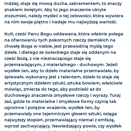
indziej, staje się mową ducha, sakramentem, to znaczy
znakiem świętym. Aby to jego znaczenie ukryte
zrozumieć, należy myśleć o tej celowości, która wywiera
na nim swoje piętno i nadaje mu najwyższą wartość.
Kult, cześć Panu Bogu oddawana, która właśnie polega
na ofiarowaniu tych pokornych rzeczy ziemskich na
chwałę Boga w niebie, jest przewodnią myślą tego
dzieła. I dlatego ze świeckiego staje się oddanym na
cześć Bożą, z nie nieznaczącego staje się
przemawiającym, z materialnego - duchowym. Jeżeli
wysiłek ten, aby to dzieło materialne przemawiało, by
śpiewało, wykonany jest z talentem, dzieło to staje się
artystycznym dziełem sztuki, sztuka bowiem, właściwie
mówiąc, zmierza do tego, aby podnieść aż do
duchowego znaczenia zmysłowe rzeczy i wyrazy. Tutaj
zaś, gdzie te materialne i zmysłowe formy czynią tak
ogromne i potężne wrażenie, wysiłek ten, by
przemawiały one tajemniczym głosem sztuki, osiąga
najwyższy stopień, przemawiający niemal z emfazą,
wprost zachwycający. Nawiedzający powie, czy wysiłek