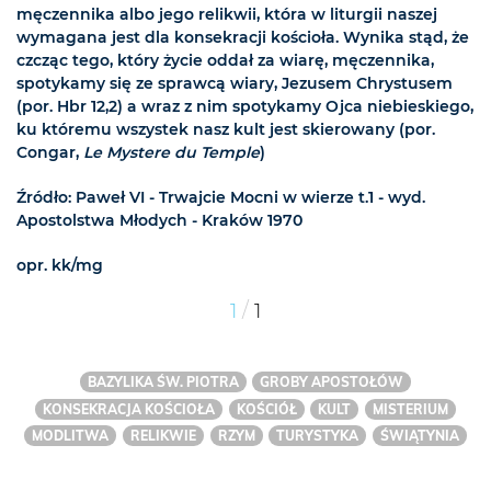
męczennika albo jego relikwii, która w liturgii naszej
wymagana jest dla konsekracji kościoła. Wynika stąd, że
czcząc tego, który życie oddał za wiarę, męczennika,
spotykamy się ze sprawcą wiary, Jezusem Chrystusem
(por. Hbr 12,2) a wraz z nim spotykamy Ojca niebieskiego,
ku któremu wszystek nasz kult jest skierowany (por.
Congar,
Le Mystere du Temple
)
Źródło: Paweł VI - Trwajcie Mocni w wierze t.1 - wyd.
Apostolstwa Młodych - Kraków 1970
opr. kk/mg
/
1
1
BAZYLIKA ŚW. PIOTRA
GROBY APOSTOŁÓW
KONSEKRACJA KOŚCIOŁA
KOŚCIÓŁ
KULT
MISTERIUM
MODLITWA
RELIKWIE
RZYM
TURYSTYKA
ŚWIĄTYNIA