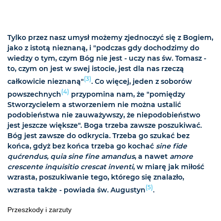
Tylko przez nasz umysł możemy zjednoczyć się z Bogiem,
jako z istotą nieznaną, i "podczas gdy dochodzimy do
wiedzy o tym, czym Bóg nie jest - uczy nas św. Tomasz -
to, czym on jest w swej istocie, jest dla nas rzeczą
(3)
całkowicie nieznaną"
. Co więcej, jeden z soborów
(4)
powszechnych
przypomina nam, że "pomiędzy
Stworzycielem a stworzeniem nie można ustalić
podobieństwa nie zauważywszy, że niepodobieństwo
jest jeszcze większe". Boga trzeba zawsze poszukiwać.
Bóg jest zawsze do odkrycia. Trzeba go szukać bez
końca, gdyż bez końca trzeba go kochać
sine fide
qućrendus, quia sine fine amandus
, a nawet
amore
crescente inquisitio crescat inventi
, w miarę jak miłość
wzrasta, poszukiwanie tego, którego się znalazło,
(5)
wzrasta także - powiada św. Augustyn
.
Przeszkody i zarzuty