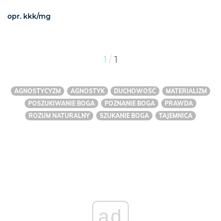
opr. kkk/mg
/
1
1
AGNOSTYCYZM
AGNOSTYK
DUCHOWOŚĆ
MATERIALIZM
POSZUKIWANIE BOGA
POZNANIE BOGA
PRAWDA
ROZUM NATURALNY
SZUKANIE BOGA
TAJEMNICA
ad