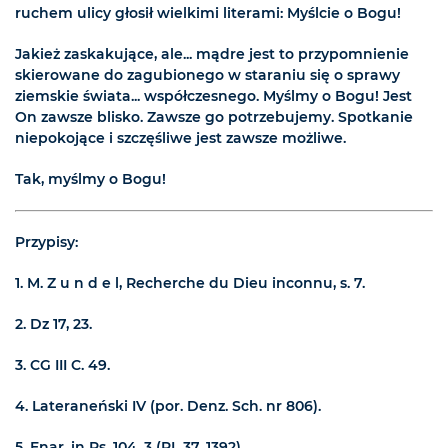
ruchem ulicy głosił wielkimi literami: Myślcie o Bogu!
Jakież zaskakujące, ale... mądre jest to przypomnienie
skierowane do zagubionego w staraniu się o sprawy
ziemskie świata... współczesnego. Myślmy o Bogu! Jest
On zawsze blisko. Zawsze go potrzebujemy. Spotkanie
niepokojące i szczęśliwe jest zawsze możliwe.
Tak, myślmy o Bogu!
Przypisy:
1.
M. Z u n d e l, Recherche du Dieu inconnu, s. 7.
2.
Dz 17, 23.
3.
CG III C. 49.
4.
Lateraneński IV (por. Denz. Sch. nr 806).
5.
Enar. in Ps. 104, 3 (PL 37, 1392)