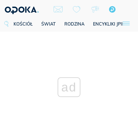
KOŚCIÓŁ
ŚWIAT
RODZINA
ENCYKLIKI JPII
SE
ad