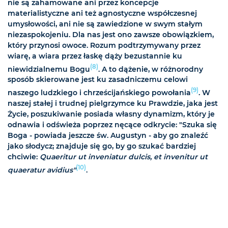
nie są zahamowane ani przez koncepcje
materialistyczne ani też agnostyczne współczesnej
umysłowości, ani nie są zawiedzione w swym stałym
niezaspokojeniu. Dla nas jest ono zawsze obowiązkiem,
który przynosi owoce. Rozum podtrzymywany przez
wiarę, a wiara przez łaskę dąży bezustannie ku
(8)
niewidzialnemu Bogu
. A to dążenie, w różnorodny
sposób skierowane jest ku zasadniczemu celowi
(9)
naszego ludzkiego i chrześcijańskiego powołania
. W
naszej stałej i trudnej pielgrzymce ku Prawdzie, jaka jest
Życie, poszukiwanie posiada własny dynamizm, który je
odnawia i odświeża poprzez nęcące odkrycie: "Szuka się
Boga - powiada jeszcze św. Augustyn - aby go znaleźć
jako słodycz; znajduje się go, by go szukać bardziej
chciwie:
Quaeritur ut inveniatur dulcis, et invenitur ut
(10)
quaeratur avidius"
.