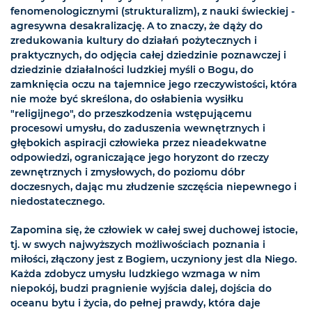
fenomenologicznymi (strukturalizm), z nauki świeckiej -
agresywna desakralizację. A to znaczy, że dąży do
zredukowania kultury do działań pożytecznych i
praktycznych, do odjęcia całej dziedzinie poznawczej i
dziedzinie działalności ludzkiej myśli o Bogu, do
zamknięcia oczu na tajemnice jego rzeczywistości, która
nie może być skreślona, do osłabienia wysiłku
"religijnego", do przeszkodzenia wstępującemu
procesowi umysłu, do zaduszenia wewnętrznych i
głębokich aspiracji człowieka przez nieadekwatne
odpowiedzi, ograniczające jego horyzont do rzeczy
zewnętrznych i zmysłowych, do poziomu dóbr
doczesnych, dając mu złudzenie szczęścia niepewnego i
niedostatecznego.
Zapomina się, że człowiek w całej swej duchowej istocie,
tj. w swych najwyższych możliwościach poznania i
miłości, złączony jest z Bogiem, uczyniony jest dla Niego.
Każda zdobycz umysłu ludzkiego wzmaga w nim
niepokój, budzi pragnienie wyjścia dalej, dojścia do
oceanu bytu i życia, do pełnej prawdy, która daje