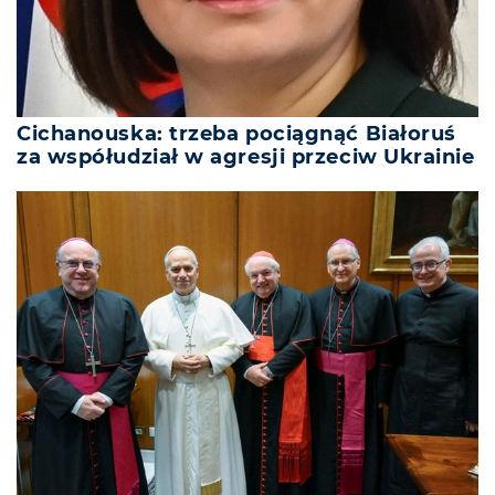
Cichanouska: trzeba pociągnąć Białoruś
za współudział w agresji przeciw Ukrainie