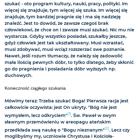
szukać - oto program kultury, nauki, pracy, polityki. Im
więcej się znajduje, tym więcej się szuka. Im więcej się
znajduje, tym bardziej pragnie się i ma się nadzieję
znaleźć. Jest to dowód, że zawsze czegoś brak
człowiekowi, że chce on i zawsze musi szukać. Nic mu nie
wystarcza. Gdyby wszystko posiadał, szukałby jeszcze,
gdyż człowiek jest tak ukształtowany. Musi wzrastać,
musi zdobywać, musi wciąż rozszerzać swe poznanie.
Nawet, jeśli rozum tłumaczy, że należy się zadowolić
mała ilością pewnych dóbr, to tylko dlatego, żeby skłonić
go do pragnienia i posiadania dóbr wyższych np.
duchowych.
Konieczność ciągłego szukania
Mówimy teraz: Trzeba szukać Boga! Pierwsza racja jest
całkowicie oczywista: jest On ukryty. "Bóg nie jest
(1)
wymysłem, lecz odkryciem"
. Św. Paweł w swym
sławnym przemówieniu w areopagu ateńskim
(2)
przedkłada swą naukę o "Bogu nieznanym"
. Lecz czy
moglibyśmy my, uczniowie Chrystusa i Kościoła-