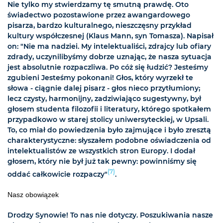
Nie tylko my stwierdzamy tę smutną prawdę. Oto
świadectwo pozostawione przez awangardowego
pisarza, bardzo kulturalnego, nieszczęsny przykład
kultury współczesnej (Klaus Mann, syn Tomasza). Napisał
on: "Nie ma nadziei. My intelektualiści, zdrajcy lub ofiary
zdrady, uczynilibyśmy dobrze uznając, że nasza sytuacja
jest absolutnie rozpaczliwa. Po cóż się łudzić? Jesteśmy
zgubieni Jesteśmy pokonani! Głos, który wyrzekł te
słowa - ciągnie dalej pisarz - głos nieco przytłumiony;
lecz czysty, harmonijny, zadziwiająco sugestywny, był
głosem studenta filozofii i literatury, którego spotkałem
przypadkowo w starej stolicy uniwersyteckiej, w Upsali.
To, co miał do powiedzenia było zajmujące i było zresztą
charakterystyczne: słyszałem podobne oświadczenia od
intelektualistów ze wszystkich stron Europy. I dodał
głosem, który nie był już tak pewny: powinniśmy się
(7)
oddać całkowicie rozpaczy"
.
Nasz obowiązek
Drodzy Synowie! To nas nie dotyczy. Poszukiwania nasze