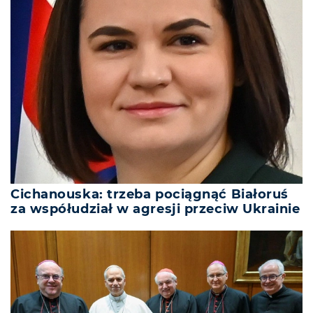
Cichanouska: trzeba pociągnąć Białoruś
za współudział w agresji przeciw Ukrainie