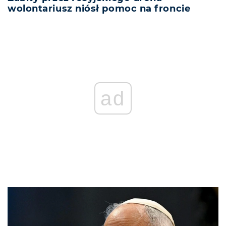
wolontariusz niósł pomoc na froncie
ad