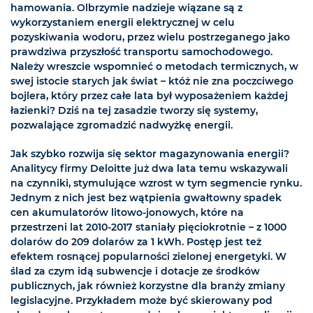
hamowania. Olbrzymie nadzieje wiązane są z
wykorzystaniem energii elektrycznej w celu
pozyskiwania wodoru, przez wielu postrzeganego jako
prawdziwa przyszłość transportu samochodowego.
Należy wreszcie wspomnieć o metodach termicznych, w
swej istocie starych jak świat – któż nie zna poczciwego
bojlera, który przez całe lata był wyposażeniem każdej
łazienki? Dziś na tej zasadzie tworzy się systemy,
pozwalające zgromadzić nadwyżkę energii.
Jak szybko rozwija się sektor magazynowania energii?
Analitycy firmy Deloitte już dwa lata temu wskazywali
na czynniki, stymulujące wzrost w tym segmencie rynku.
Jednym z nich jest bez wątpienia gwałtowny spadek
cen akumulatorów litowo-jonowych, które na
przestrzeni lat 2010-2017 staniały pięciokrotnie – z 1000
dolarów do 209 dolarów za 1 kWh. Postęp jest też
efektem rosnącej popularności zielonej energetyki. W
ślad za czym idą subwencje i dotacje ze środków
publicznych, jak również korzystne dla branży zmiany
legislacyjne. Przykładem może być skierowany pod