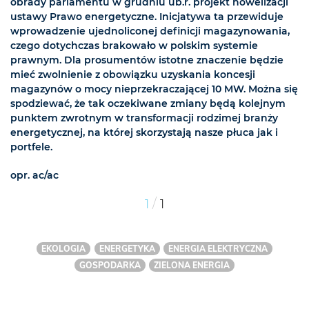
obrady parlamentu w grudniu ub.r. projekt nowelizacji
ustawy Prawo energetyczne. Inicjatywa ta przewiduje
wprowadzenie ujednoliconej definicji magazynowania,
czego dotychczas brakowało w polskim systemie
prawnym. Dla prosumentów istotne znaczenie będzie
mieć zwolnienie z obowiązku uzyskania koncesji
magazynów o mocy nieprzekraczającej 10 MW. Można się
spodziewać, że tak oczekiwane zmiany będą kolejnym
punktem zwrotnym w transformacji rodzimej branży
energetycznej, na której skorzystają nasze płuca jak i
portfele.
opr. ac/ac
/
1
1
EKOLOGIA
ENERGETYKA
ENERGIA ELEKTRYCZNA
GOSPODARKA
ZIELONA ENERGIA