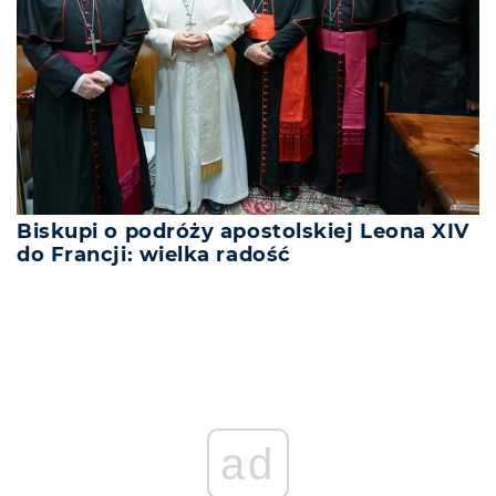
Biskupi o podróży apostolskiej Leona XIV
do Francji: wielka radość
ad