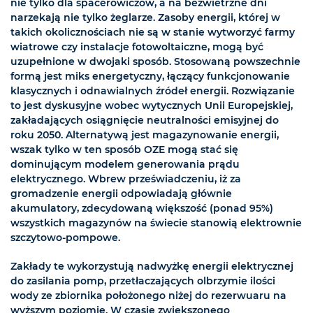
nie tylko dla spacerowiczów, a na bezwietrzne dni
narzekają nie tylko żeglarze. Zasoby energii, której w
takich okolicznościach nie są w stanie wytworzyć farmy
wiatrowe czy instalacje fotowoltaiczne, mogą być
uzupełnione w dwojaki sposób. Stosowaną powszechnie
formą jest miks energetyczny, łączący funkcjonowanie
klasycznych i odnawialnych źródeł energii. Rozwiązanie
to jest dyskusyjne wobec wytycznych Unii Europejskiej,
zakładających osiągnięcie neutralności emisyjnej do
roku 2050. Alternatywą jest magazynowanie energii,
wszak tylko w ten sposób OZE mogą stać się
dominującym modelem generowania prądu
elektrycznego. Wbrew przeświadczeniu, iż za
gromadzenie energii odpowiadają głównie
akumulatory, zdecydowaną większość (ponad 95%)
wszystkich magazynów na świecie stanowią elektrownie
szczytowo-pompowe.
Zakłady te wykorzystują nadwyżkę energii elektrycznej
do zasilania pomp, przetłaczających olbrzymie ilości
wody ze zbiornika położonego niżej do rezerwuaru na
wyższym poziomie. W czasie zwiększonego