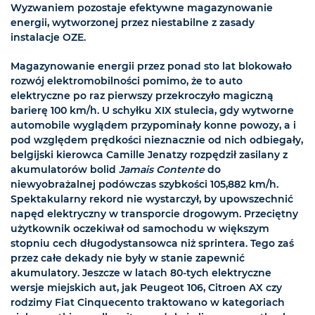
Wyzwaniem pozostaje efektywne magazynowanie
energii, wytworzonej przez niestabilne z zasady
instalacje OZE.
Magazynowanie energii przez ponad sto lat blokowało
rozwój elektromobilności pomimo, że to auto
elektryczne po raz pierwszy przekroczyło magiczną
barierę 100 km/h. U schyłku XIX stulecia, gdy wytworne
automobile wyglądem przypominały konne powozy, a i
pod względem prędkości nieznacznie od nich odbiegały,
belgijski kierowca Camille Jenatzy rozpędził zasilany z
akumulatorów bolid
Jamais Contente
do
niewyobrażalnej podówczas szybkości 105,882 km/h.
Spektakularny rekord nie wystarczył, by upowszechnić
napęd elektryczny w transporcie drogowym. Przeciętny
użytkownik oczekiwał od samochodu w większym
stopniu cech długodystansowca niż sprintera. Tego zaś
przez całe dekady nie były w stanie zapewnić
akumulatory. Jeszcze w latach 80-tych elektryczne
wersje miejskich aut, jak Peugeot 106, Citroen AX czy
rodzimy Fiat Cinquecento traktowano w kategoriach