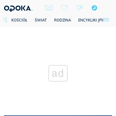
KOŚCIÓŁ
ŚWIAT
RODZINA
ENCYKLIKI JPII
SE
ad