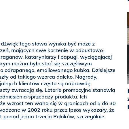
dźwięk tego słowa wynika być może z
rzeń, mających swe korzenie w odpustowo-
traganów, kataryniarzy i papugi, wyciągającej
tórym można było stać się szczęśliwym
ko odrapanego, emaliowanego kubka. Dzisiejsze
szły od takiego wzorca daleko. Nagrody,
cjalnych klientów często są naprawdę
oszty zwracają się. Loterie promocyjne stanowią
odniesienia sprzedaży produktu. Ich
 że wzrost ten waha się w granicach od 5 do 30
wadzone w 2002 roku przez Ipsos wykazały, że
st ponad jedna trzecia Polaków, szczególnie