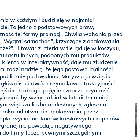
mie w każdym i budzi się w najmniej
e. To jedno z podstawowych praw,
ność tej formy promocji. Chwila wahania przed
 „Wygraj samochód”, krzyczące z opakowania,
że?”... i towar z loterią w tle ląduje w koszyku,
kunastu innych, podobnych mu produktów.
 klienta w interaktywność, daje mu złudzenie
, rodzi nadzieję, że jego postawa lojalności
 publicznie pochwalona. Motywacja wzięcia
ży głównie od dwóch czynników: atrakcyjności
ejścia. To drugie pojęcie oznacza czynność,
konać, by wziąć udział w loterii. Im mniej
tym większa liczba nadesłanych zgłoszeń.
zeroka: od otwarcia opakowania, przez
rapki, wycinanie kodów kreskowych i kuponów
ygranej nie powoduje negatywnego
ji do firmy (poza pewnymi szczególnymi