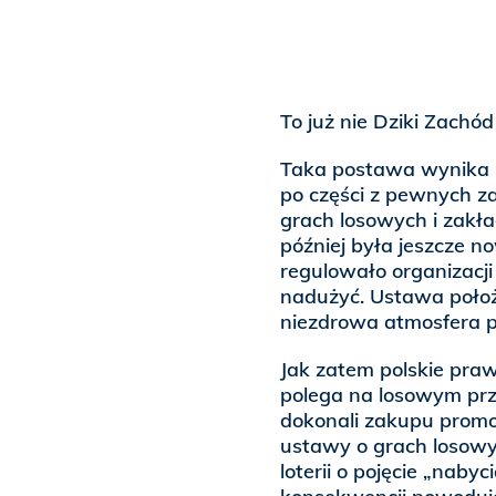
To już nie Dziki Zachód
Taka postawa wynika ni
po części z pewnych z
grach losowych i zakł
później była jeszcze 
regulowało organizacji 
nadużyć. Ustawa położ
niezdrowa atmosfera p
Jak zatem polskie praw
polega na losowym prz
dokonali zakupu promo
ustawy o grach losowyc
loterii o pojęcie „nab