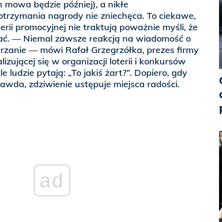
 mowa będzie później), a nikłe
rzymania nagrody nie zniechęca. To ciekawe,
terii promocyjnej nie traktują poważnie myśli, że
. — Niemal zawsze reakcją na wiadomość o
erzanie — mówi Rafał Grzegrzółka, prezes firmy
izującej się w organizacji loterii i konkursów
ludzie pytają: „To jakiś żart?”. Dopiero, gdy
rawda, zdziwienie ustępuje miejsca radości.
ad