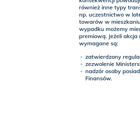
konsekwencji powoduje,
również inne typy tran
np. uczestnictwo w lot
towarów w mieszkaniu 
wypadku możemy mieć 
premiową. Jeżeli akcja 
wymagane są:
zatwierdzony regulam
zezwolenie Minister
nadzór osoby posia
Finansów.