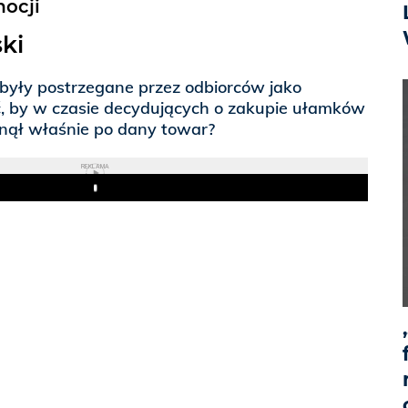
ocji
ki
 były postrzegane przez odbiorców jako
ić, by w czasie decydujących o zakupie ułamków
nął właśnie po dany towar?
REKLAMA
Play