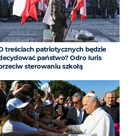
O treściach patriotycznych będzie
decydować państwo? Odro Iuris
przeciw sterowaniu szkołą