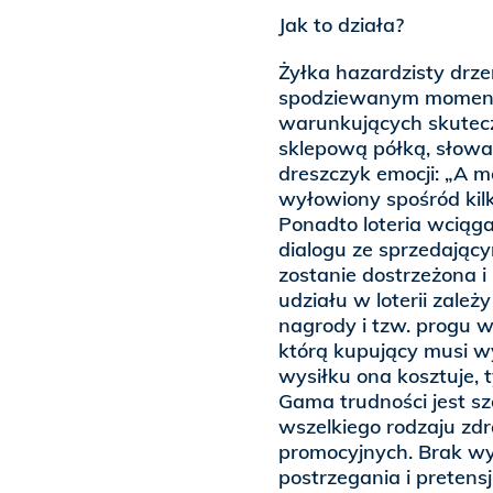
Jak to działa?
Żyłka hazardzisty drze
spodziewanym momenci
warunkujących skutecz
sklepową półką, słowa
dreszczyk emocji: „A mo
wyłowiony spośród kil
Ponadto loteria wciąga
dialogu ze sprzedającym
zostanie dostrzeżona i
udziału w loterii zale
nagrody i tzw. progu w
którą kupujący musi wy
wysiłku ona kosztuje, 
Gama trudności jest s
wszelkiego rodzaju zd
promocyjnych. Brak w
postrzegania i pretens