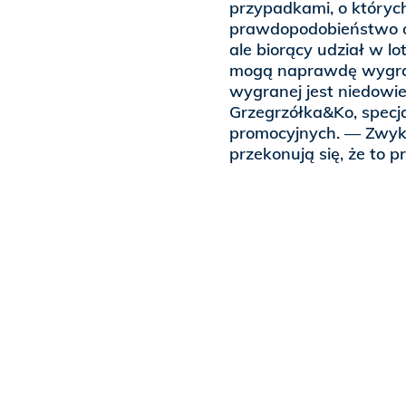
przypadkami, o których
prawdopodobieństwo ot
ale biorący udział w lo
mogą naprawdę wygrać
wygranej jest niedowi
Grzegrzółka&Ko, specjal
promocyjnych. — Zwykle 
przekonują się, że to p