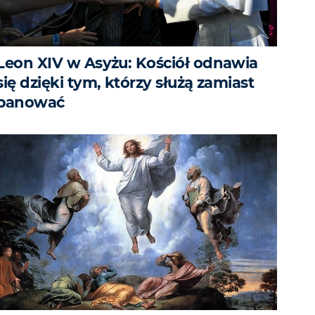
Leon XIV w Asyżu: Kościół odnawia
się dzięki tym, którzy służą zamiast
panować