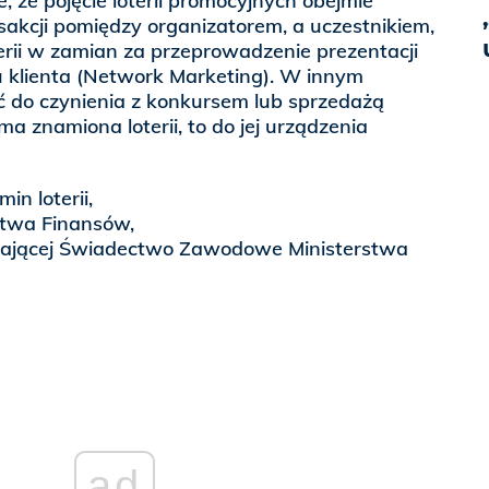
 że pojęcie loterii promocyjnych obejmie
sakcji pomiędzy organizatorem, a uczestnikiem,
erii w zamian za przeprowadzenie prezentacji
klienta (Network Marketing). W innym
do czynienia z konkursem lub sprzedażą
ma znamiona loterii, to do jej urządzenia
in loterii,
stwa Finansów,
dającej Świadectwo Zawodowe Ministerstwa
ad