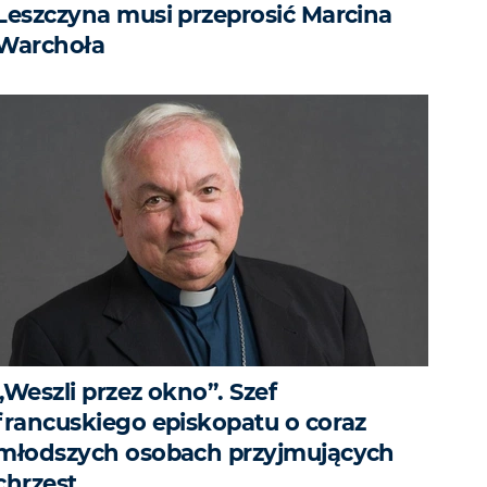
Leszczyna musi przeprosić Marcina
Warchoła
„Weszli przez okno”. Szef
francuskiego episkopatu o coraz
młodszych osobach przyjmujących
chrzest