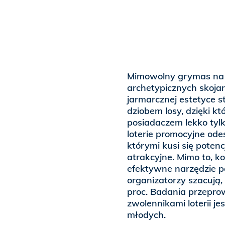
Mimowolny grymas na 
archetypicznych skoja
jarmarcznej estetyce s
dziobem losy, dzięki k
posiadaczem lekko tyl
loterie promocyjne ode
którymi kusi się poten
atrakcyjne. Mimo to, k
efektywne narzędzie p
organizatorzy szacują,
proc. Badania przepro
zwolennikami loterii je
młodych.