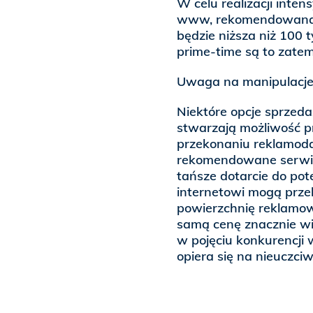
W celu realizacji inte
www, rekomendowana 
będzie niższa niż 100 
prime-time są to zate
Uwaga na manipulacj
Niektóre opcje sprzeda
stwarzają możliwość pr
przekonaniu reklamod
rekomendowane serwis
tańsze dotarcie do pote
internetowi mogą prze
powierzchnię reklamową,
samą cenę znacznie wię
w pojęciu konkurencji 
opiera się na nieuczc