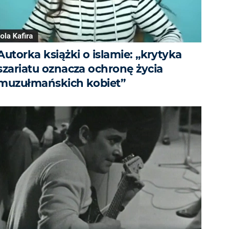
Autorka książki o islamie: „krytyka
szariatu oznacza ochronę życia
muzułmańskich kobiet”