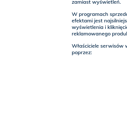
zamiast wyświetleń.
W programach sprzedaż
efektami jest najsilni
wyświetlenia i kliknię
reklamowanego produk
Właściciele serwisów
poprzez: