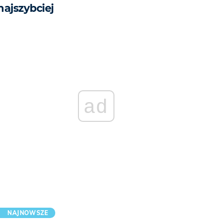
najszybciej
ad
NAJNOWSZE