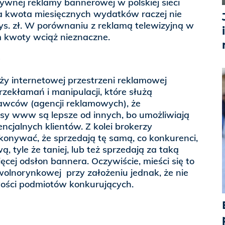
nsywnej reklamy bannerowej w polskiej sieci
kwota miesięcznych wydatków raczej nie
tys. zł. W porównaniu z reklamą telewizyjną w
m kwoty wciąż nieznaczne.
e
ży internetowej przestrzeni reklamowej
zekłamań i manipulacji, które służą
awców (agencji reklamowych), że
y www są lepsze od innych, bo umożliwiają
ncjalnych klientów. Z kolei brokerzy
konywać, że sprzedają tę samą, co konkurenci,
 tyle że taniej, lub też sprzedają za taką
cej odsłon bannera. Oczywiście, mieści się to
wolnorynkowej  przy założeniu jednak, że nie
iwości podmiotów konkurujących.