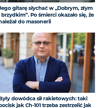
Jego gitarę słychać w „Dobrym, złym
i brzydkim”. Po śmierci okazało się, że
należał do masonerii
Były dowódca sił rakietowych: taki
pocisk jak Ch-101 trzeba zestrzelić jak