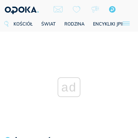
KOŚCIÓŁ
ŚWIAT
RODZINA
ENCYKLIKI JPII
SE
ad