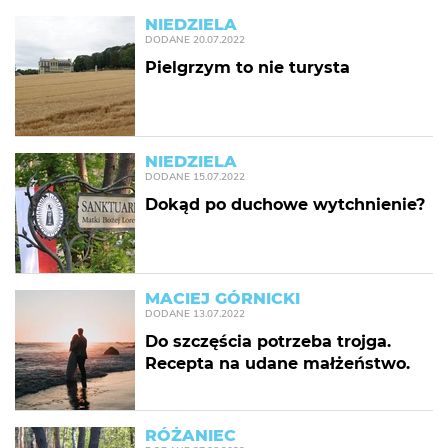
NIEDZIELA
DODANE
20.07.2022
Pielgrzym to nie turysta
NIEDZIELA
DODANE
15.07.2022
Dokąd po duchowe wytchnienie?
MACIEJ GÓRNICKI
DODANE
13.07.2022
Do szczęścia potrzeba trojga.
Recepta na udane małżeństwo.
RÓŻANIEC