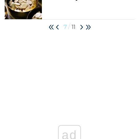
/
7
11
ad