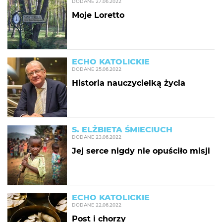
DODANE
27.06.2022
Moje Loretto
ECHO KATOLICKIE
DODANE
25.06.2022
Historia nauczycielką życia
S. ELŻBIETA ŚMIECIUCH
DODANE
23.06.2022
Jej serce nigdy nie opuściło misji
ECHO KATOLICKIE
DODANE
22.06.2022
Post i chorzy