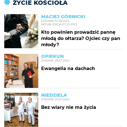
ŻYCIE KOŚCIOŁA
MACIEJ GÓRNICKI
DODANE
01.08.2022
AKTUALIZACJA
07.12.2022
Kto powinien prowadzić pannę
młodą do ołtarza? Ojciec czy pan
młody?
OPIEKUN
DODANE
29.07.2022
Ewangelia na dachach
NIEDZIELA
DODANE
20.07.2022
Bez wiary nie ma życia