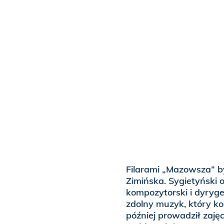
Filarami „Mazowsza” byl
Zimińska. Sygietyński o
kompozytorski i dyryge
zdolny muzyk, który ko
później prowadził zaję