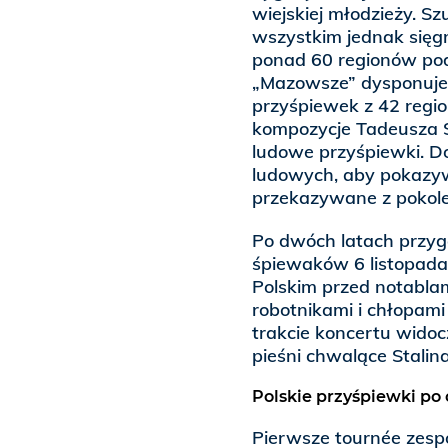
wiejskiej młodzieży. Sz
wszystkim jednak sięgn
ponad 60 regionów pod
„Mazowsze” dysponuje
przyśpiewek z 42 regi
kompozycje Tadeusza Sy
ludowe przyśpiewki. 
ludowych, aby pokazywa
przekazywane z pokole
Po dwóch latach przyg
śpiewaków 6 listopada
Polskim przed notabla
robotnikami i chłopami
trakcie koncertu wido
pieśni chwalące Stalina
Polskie przyśpiewki p
Pierwsze tournée zesp