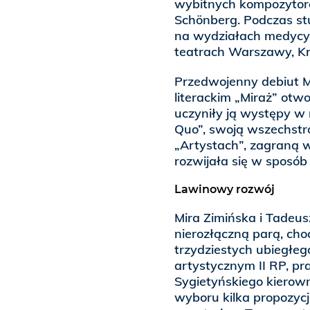
wybitnych kompozytor
Schönberg. Podczas st
na wydziałach medycyny
teatrach Warszawy, K
Przedwojenny debiut M
literackim „Miraż” otw
uczyniły ją występy w
Quo”, swoją wszechstr
„Artystach”, zagraną w
rozwijała się w sposób
Lawinowy rozwój
Mira Zimińska i Tadeusz
nierozłączną parą, cho
trzydziestych ubiegłeg
artystycznym II RP, pr
Sygietyńskiego kierow
wyboru kilka propozycj