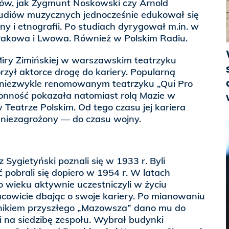
ów, jak Zygmunt Noskowski czy Arnold
udiów muzycznych jednocześnie edukował się
 i etnografii. Po studiach dyrygował m.in. w
rakowa i Lwowa. Również w Polskim Radiu.
iry Zimińskiej w warszawskim teatrzyku
orzył aktorce drogę do kariery. Popularną
 niezwykle renomowanym teatrzyku „Qui Pro
onność pokazała natomiast rolą Mazie w
 Teatrze Polskim. Od tego czasu jej kariera
 niezagrożony — do czasu wojny.
 Sygietyński poznali się w 1933 r. Byli
ć pobrali się dopiero w 1954 r. W latach
o wieku aktywnie uczestniczyli w życiu
acowicie dbając o swoje kariery. Po mianowaniu
nikiem przyszłego „Mazowsza” dano mu do
i na siedzibę zespołu. Wybrał budynki