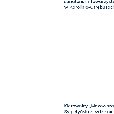
sanatorium Towarzyst
w Karolinie-Otrębusac
Kierownicy „Mazowsza”
Sygietyński zjeździł n