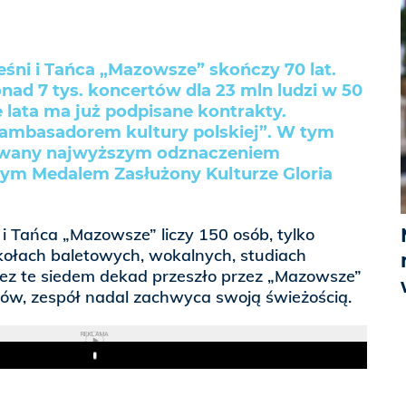
śni i Tańca „Mazowsze” skończy 70 lat.
onad 7 tys. koncertów dla 23 mln ludzi w 50
 lata ma już podpisane kontrakty.
„ambasadorem kultury polskiej”. W tym
owany najwyższym odznaczeniem
ym Medalem Zasłużony Kulturze Gloria
 i Tańca „Mazowsze” liczy 150 osób, tylko
łach baletowych, wokalnych, studiach
zez te siedem dekad przeszło przez „Mazowsze”
stów, zespół nadal zachwyca swoją świeżością.
REKLAMA
Play