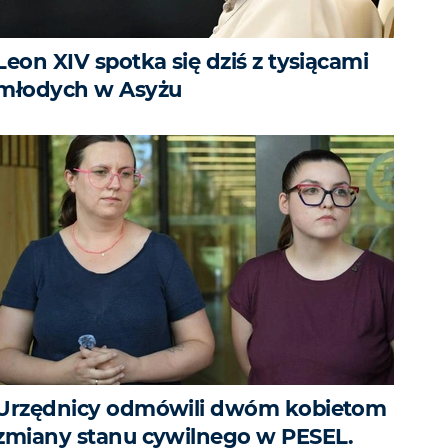
Leon XIV spotka się dziś z tysiącami
młodych w Asyżu
Urzędnicy odmówili dwóm kobietom
zmiany stanu cywilnego w PESEL.