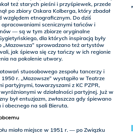
ukał też starych pieśni i przyśpiewek, przede
ął po zbiory Oskara Kolberga, który zbadał
 względem etnograficznym. Do dziś
 opracowaniami scenicznymi tańców i
onów — są w tym zbiorze oryginalne
gietyńskiego, dla których inspiracją były
Do „Mazowsza” sprowadzano też artystów
li, jak śpiewa się czy tańczy w ich regionie
nia na pokolenie utwory.
otowań stuosobowego zespołu tancerzy i
 1950 r. „Mazowsze” wystąpiło w Teatrze
mi partyjnymi, towarzyszami z KC PZPR,
 wyróżnionymi w działalności partyjnej. Już w
czny był entuzjazm, zwłaszcza gdy śpiewano
 i obecnego na sali Bieruta.
o obcemu
ołu miało miejsce w 1951 r. — po Związku