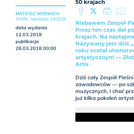
50 krajach
MATEUSZ WYRWICH
Niedziela 10/2018
Niebawem Zespół Pie
data wydania
Przez ten czas dał p
12.03.2018
krajach. Na następne
publikacja
Nazywany jest dziś 
28.03.2018 00:00
roku został uhonor
artystycznym — Złot
Artis
Dziś cały Zespół Pieśni
zawodowców — po szko
muzycznych. I choć pr
już kilka pokoleń arty