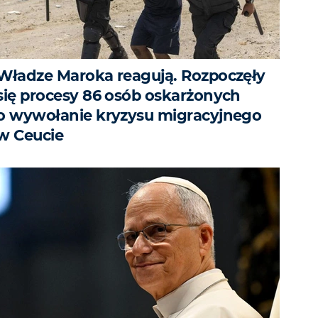
Władze Maroka reagują. Rozpoczęły
się procesy 86 osób oskarżonych
o wywołanie kryzysu migracyjnego
w Ceucie