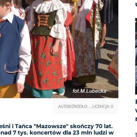
AUTOR/ŹRÓDŁO: , , LICENCJA: 0
śni i Tańca "Mazowsze" skończy 70 lat.
onad 7 tys. koncertów dla 23 mln ludzi w