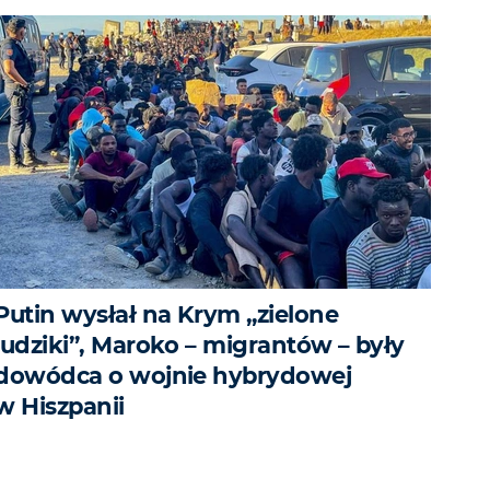
Putin wysłał na Krym „zielone
ludziki”, Maroko – migrantów – były
dowódca o wojnie hybrydowej
w Hiszpanii