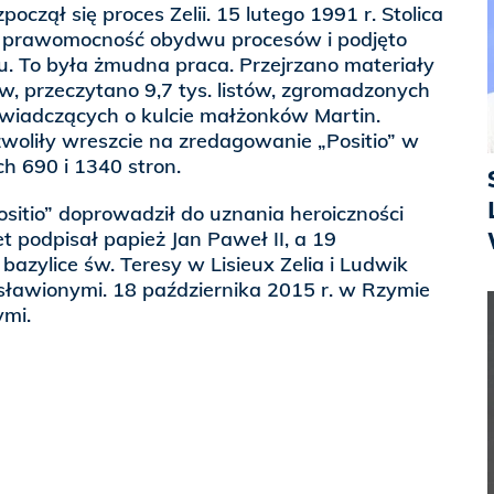
począł się proces Zelii. 15 lutego 1991 r. Stolica
a prawomocność obydwu procesów i podjęto
iu. To była żmudna praca. Przejrzano materiały
ów, przeczytano 9,7 tys. listów, zgromadzonych
świadczących o kulcie małżonków Martin.
woliły wreszcie na zredagowanie „Positio” w
h 690 i 1340 stron.
sitio” doprowadził do uznania heroiczności
 podpisał papież Jan Paweł II, a 19
bazylice św. Teresy w Lisieux Zelia i Ludwik
osławionymi. 18 października 2015 r. w Rzymie
ymi.