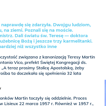
a naprawdę się zdarzyła. Dwojgu ludziom,
, na ziemi. Poznali się na moście.
istrz. Dali światu św. Teresę — doktora
użebnicę Bożą i jeszcze trzy karmelitanki.
ardziej niż wszystko inne
oczystość związana z kanonizacją Teresy Martin
Antonio Vico, prefekt Świętej Kongregacji ds.
„A teraz prosimy Stolicę Apostolską, żeby
Prośba ta doczekała się spełnienia 32 lata
y
nków Martin toczyły się oddzielnie. Proces
w Lisieux 22 marca 1957 r. Również w 1957 r.,