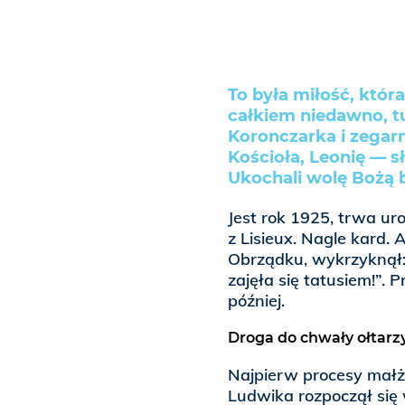
To była miłość, któr
całkiem niedawno, tu
Koronczarka i zegarm
Kościoła, Leonię — sł
Ukochali wolę Bożą b
Jest rok 1925, trwa ur
z Lisieux. Nagle kard. 
Obrządku, wykrzyknął: 
zajęła się tatusiem!”. 
później.
Droga do chwały ołtarz
Najpierw procesy małżo
Ludwika rozpoczął się 