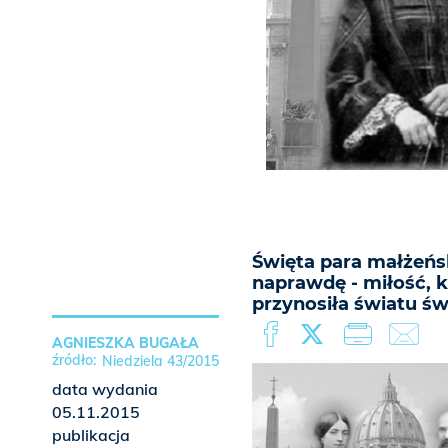
Święta para małżeńska
naprawdę - miłość, kt
przynosiła światu św.
AGNIESZKA BUGAŁA
Niedziela 43/2015
data wydania
05.11.2015
publikacja