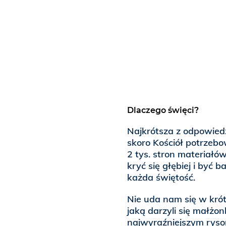
Dlaczego święci?
Najkrótsza z odpowiedz
skoro Kościół potrzebo
2 tys. stron materiał
kryć się głębiej i być b
każda świętość.
Nie uda nam się w krótk
jaką darzyli się małżo
najwyraźniejszym ryso