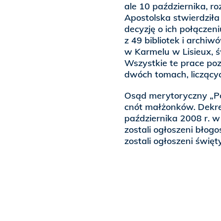
ale 10 października, roz
Apostolska stwierdził
decyzję o ich połączen
z 49 bibliotek i archiw
w Karmelu w Lisieux, 
Wszystkie te prace poz
dwóch tomach, liczącyc
Osąd merytoryczny „Po
cnót małżonków. Dekret
października 2008 r. w 
zostali ogłoszeni błog
zostali ogłoszeni święt