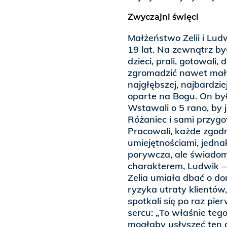
Zwyczajni święci
Małżeństwo Zelii i Lud
19 lat. Na zewnątrz był
dzieci, prali, gotowali,
zgromadzić nawet mał
najgłębszej, najbardzi
oparte na Bogu. On był
Wstawali o 5 rano, by
Różaniec i sami przygo
Pracowali, każde zgodn
umiejętnościami, jedna
porywcza, ale świadom
charakterem, Ludwik — 
Zelia umiała dbać o dom
ryzyka utraty klientów,
spotkali się po raz pie
sercu: „To właśnie teg
mogłaby usłyszeć ten 