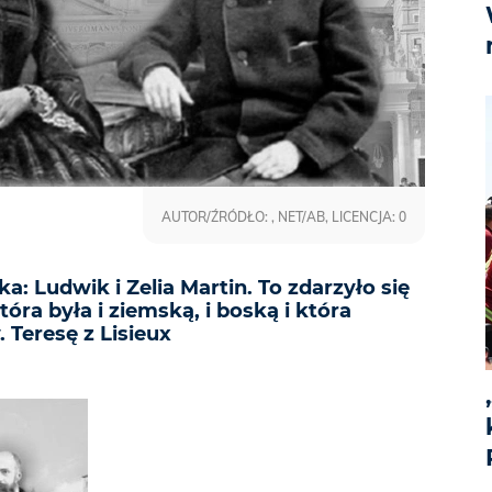
AUTOR/ŹRÓDŁO: , NET/AB, LICENCJA: 0
: Ludwik i Zelia Martin. To zdarzyło się
óra była i ziemską, i boską i która
 Teresę z Lisieux