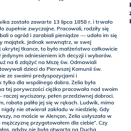
wika zostało zawarte 13 lipca 1858 r. i trwało
o zupełnie zwyczajne. Pracowali, rodziły się
 dbali o ogród i zarabiali pieniądze — udało im się
y majątek. Jednak wewnątrz, w swej
ej ukrytej tkance, to było małżeństwo całkowicie
 jedynym odniesieniem ich decyzji i wyborów.
 już na 6 zdążyć na Mszę św. Odmawiali
towywali dzieci do Pierwszej Komunii św.
ie ze swoimi predyspozycjami i
k tylko dla wspólnego dobra. Zelia była
a tej porywczości ciężko pracowała nad swoim
raczej wyciszony, pełen przedziwnej dobroci.
, robota paliła jej się w rękach. Ludwik, mimo
 nigdy nie otwierał zakładu w niedzielę. Gdy
rwszy, na moście w Alençon, Zelia usłyszała w
o mężczyznę przygotowałem dla ciebie”. Czy
głos, gdyby nie była otwarta na Ducha