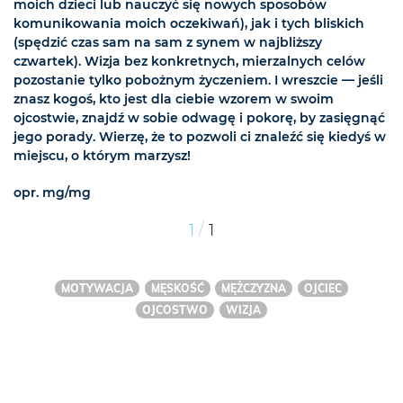
moich dzieci lub nauczyć się nowych sposobów
komunikowania moich oczekiwań), jak i tych bliskich
(spędzić czas sam na sam z synem w najbliższy
czwartek). Wizja bez konkretnych, mierzalnych celów
pozostanie tylko pobożnym życzeniem. I wreszcie — jeśli
znasz kogoś, kto jest dla ciebie wzorem w swoim
ojcostwie, znajdź w sobie odwagę i pokorę, by zasięgnąć
jego porady. Wierzę, że to pozwoli ci znaleźć się kiedyś w
miejscu, o którym marzysz!
opr. mg/mg
/
1
1
MOTYWACJA
MĘSKOŚĆ
MĘŻCZYZNA
OJCIEC
OJCOSTWO
WIZJA