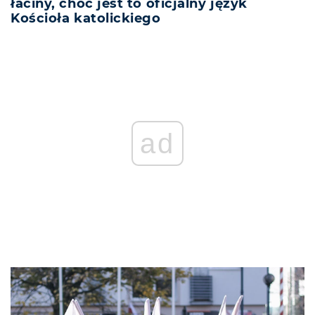
łaciny, choć jest to oficjalny język
Kościoła katolickiego
ad