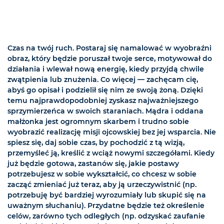
Czas na twój ruch. Postaraj się namalować w wyobraźni
obraz, który będzie poruszał twoje serce, motywował do
działania i wlewał nową energię, kiedy przyjdą chwile
zwątpienia lub znużenia. Co więcej — zachęcam cię,
abyś go opisał i podzielił się nim ze swoją żoną. Dzięki
temu najprawdopodobniej zyskasz najważniejszego
sprzymierzeńca w swoich staraniach. Mądra i oddana
małżonka jest ogromnym skarbem i trudno sobie
wyobrazić realizację misji ojcowskiej bez jej wsparcia. Nie
spiesz się, daj sobie czas, by pochodzić z tą wizją,
przemyśleć ją, kreślić z wciąż nowymi szczegółami. Kiedy
już będzie gotowa, zastanów się, jakie postawy
potrzebujesz w sobie wykształcić, co chcesz w sobie
zacząć zmieniać już teraz, aby ją urzeczywistnić (np.
potrzebuję być bardziej wyrozumiały lub skupić się na
uważnym słuchaniu). Przydatne będzie też określenie
celów, zarówno tych odległych (np. odzyskać zaufanie