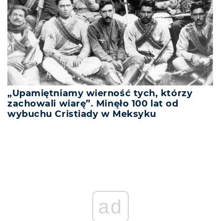
„Upamiętniamy wierność tych, którzy
zachowali wiarę”. Minęło 100 lat od
wybuchu Cristiady w Meksyku
ad