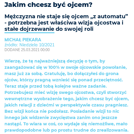
Jakim chcesz być ojcem?
Mężczyzna nie staje się ojcem „z automatu”
- potrzebna jest właściwa wizja ojcostwa i
stałe dojrzewanie do swojej roli
MICHAŁ PIEKARA
Niedziela 10/2021
DODANE 25.03.2021 00:00
Wierzę, że tę najważniejszą decyzję o tym, by
zaangażować się w 100% w swoje ojcowskie powołanie,
masz już za sobą. Gratuluję, bo dołączyłeś do grona
ojców, którzy pragną wznieść się ponad przeciętność.
Teraz staje przed tobą kolejne ważne zadanie.
Potrzebujesz mieć wizję swego ojcostwa, czyli stworzyć
wewnętrzne wyobrażenie tego, jakim chcesz być ojcem,
jakich relacji z dziećmi w perspektywie czasu pragniesz.
Bez wizji końca nie podołasz. Posiadanie wizji to nic
innego jak widzenie zwycięstwa zanim ono jeszcze
nastąpi. To wiara w coś, co wydaje się niemożliwe, mało
prawdopodobne lub po prostu trudne do zrealizowania.