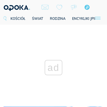
KOŚCIÓŁ
ŚWIAT
RODZINA
ENCYKLIKI JPII
SE
ad