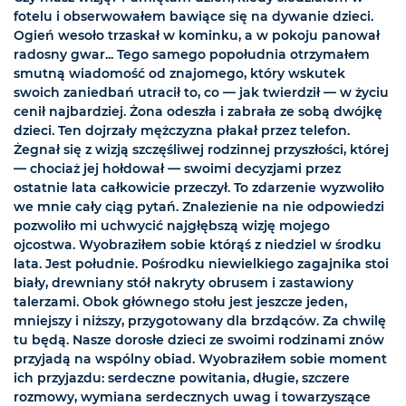
fotelu i obserwowałem bawiące się na dywanie dzieci.
Ogień wesoło trzaskał w kominku, a w pokoju panował
radosny gwar... Tego samego popołudnia otrzymałem
smutną wiadomość od znajomego, który wskutek
swoich zaniedbań utracił to, co — jak twierdził — w życiu
cenił najbardziej. Żona odeszła i zabrała ze sobą dwójkę
dzieci. Ten dojrzały mężczyzna płakał przez telefon.
Żegnał się z wizją szczęśliwej rodzinnej przyszłości, której
— chociaż jej hołdował — swoimi decyzjami przez
ostatnie lata całkowicie przeczył. To zdarzenie wyzwoliło
we mnie cały ciąg pytań. Znalezienie na nie odpowiedzi
pozwoliło mi uchwycić najgłębszą wizję mojego
ojcostwa. Wyobraziłem sobie którąś z niedziel w środku
lata. Jest południe. Pośrodku niewielkiego zagajnika stoi
biały, drewniany stół nakryty obrusem i zastawiony
talerzami. Obok głównego stołu jest jeszcze jeden,
mniejszy i niższy, przygotowany dla brzdąców. Za chwilę
tu będą. Nasze dorosłe dzieci ze swoimi rodzinami znów
przyjadą na wspólny obiad. Wyobraziłem sobie moment
ich przyjazdu: serdeczne powitania, długie, szczere
rozmowy, wymiana serdecznych uwag i towarzyszące