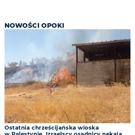
NOWOŚCI OPOKI
Ostatnia chrześcijańska wioska
w Palestynie. Izraelscy osadnicy nękają