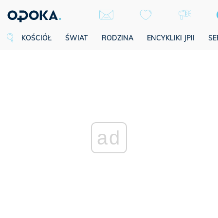
KOŚCIÓŁ
ŚWIAT
RODZINA
ENCYKLIKI JPII
SE
ad