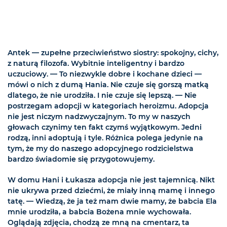
Antek — zupełne przeciwieństwo siostry: spokojny, cichy,
z naturą filozofa. Wybitnie inteligentny i bardzo
uczuciowy. — To niezwykle dobre i kochane dzieci —
mówi o nich z dumą Hania. Nie czuje się gorszą matką
dlatego, że nie urodziła. I nie czuje się lepszą. — Nie
postrzegam adopcji w kategoriach heroizmu. Adopcja
nie jest niczym nadzwyczajnym. To my w naszych
głowach czynimy ten fakt czymś wyjątkowym. Jedni
rodzą, inni adoptują i tyle. Różnica polega jedynie na
tym, że my do naszego adopcyjnego rodzicielstwa
bardzo świadomie się przygotowujemy.
W domu Hani i Łukasza adopcja nie jest tajemnicą. Nikt
nie ukrywa przed dziećmi, że miały inną mamę i innego
tatę. — Wiedzą, że ja też mam dwie mamy, że babcia Ela
mnie urodziła, a babcia Bożena mnie wychowała.
Oglądają zdjęcia, chodzą ze mną na cmentarz, ta