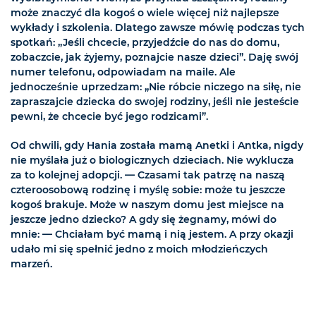
może znaczyć dla kogoś o wiele więcej niż najlepsze
wykłady i szkolenia. Dlatego zawsze mówię podczas tych
spotkań: „Jeśli chcecie, przyjedźcie do nas do domu,
zobaczcie, jak żyjemy, poznajcie nasze dzieci”. Daję swój
numer telefonu, odpowiadam na maile. Ale
jednocześnie uprzedzam: „Nie róbcie niczego na siłę, nie
zapraszajcie dziecka do swojej rodziny, jeśli nie jesteście
pewni, że chcecie być jego rodzicami”.
Od chwili, gdy Hania została mamą Anetki i Antka, nigdy
nie myślała już o biologicznych dzieciach. Nie wyklucza
za to kolejnej adopcji. — Czasami tak patrzę na naszą
czteroosobową rodzinę i myślę sobie: może tu jeszcze
kogoś brakuje. Może w naszym domu jest miejsce na
jeszcze jedno dziecko? A gdy się żegnamy, mówi do
mnie: — Chciałam być mamą i nią jestem. A przy okazji
udało mi się spełnić jedno z moich młodzieńczych
marzeń.