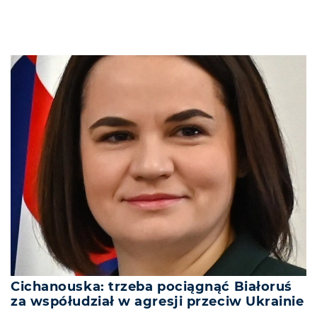
Cichanouska: trzeba pociągnąć Białoruś
za współudział w agresji przeciw Ukrainie