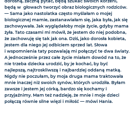
dorosną, zaczną pytać, będą szukać swoich korzeni,
będą w głowach tworzyć obraz biologicznych rodziców.
— Sama jako nastolatka często myślałam o mojej
biologicznej mamie, zastanawiałam się, jaka była, jak się
zachowywała. Jak wyglądałoby moje życie, gdyby mama
żyła. Tato czasami mi mówił, że jestem do niej podobna,
że zachowuję się tak jak ona. Dziś, jako dorosła kobieta,
jestem dla niego jej odbiciem sprzed lat. Słowa
i wspomnienia taty pozwalają mi połączyć te dwa światy.
A jednocześnie przez całe życie miałam dowód na to, że
nie trzeba dziecka urodzić, by je kochać, by być
najlepszą, najtroskliwszą i najbardziej oddaną matką.
Nigdy nie poczułam, by moja druga mama traktowała
mnie inaczej niż swoich synów, których urodziła. Byłam
zawsze i jestem jej córką, bardzo się kochamy i
przyjaźnimy. Mam też nadzieję, że mnie i moje dzieci
połączą równie silne więzi i miłość — mówi Hania.