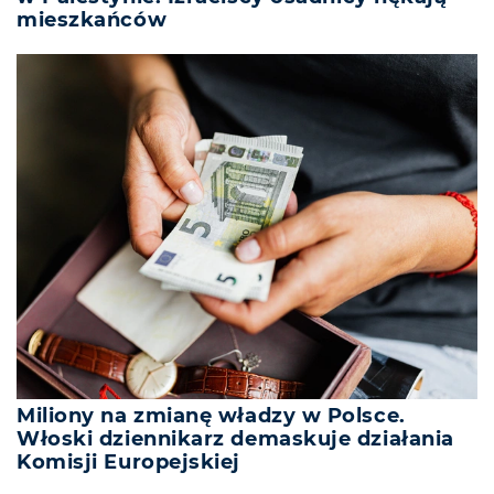
mieszkańców
Miliony na zmianę władzy w Polsce.
Włoski dziennikarz demaskuje działania
Komisji Europejskiej