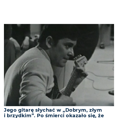
Jego gitarę słychać w „Dobrym, złym
i brzydkim”. Po śmierci okazało się, że