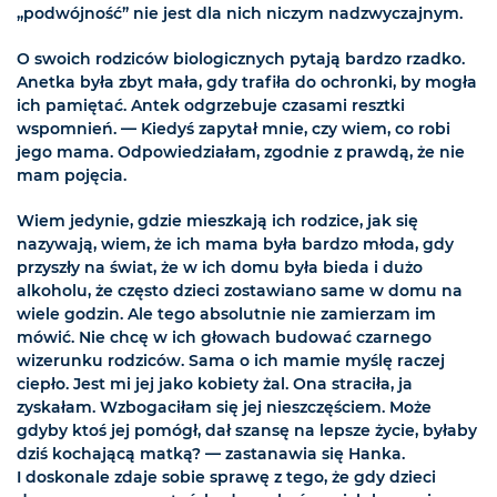
„podwójność” nie jest dla nich niczym nadzwyczajnym.
O swoich rodziców biologicznych pytają bardzo rzadko.
Anetka była zbyt mała, gdy trafiła do ochronki, by mogła
ich pamiętać. Antek odgrzebuje czasami resztki
wspomnień. — Kiedyś zapytał mnie, czy wiem, co robi
jego mama. Odpowiedziałam, zgodnie z prawdą, że nie
mam pojęcia.
Wiem jedynie, gdzie mieszkają ich rodzice, jak się
nazywają, wiem, że ich mama była bardzo młoda, gdy
przyszły na świat, że w ich domu była bieda i dużo
alkoholu, że często dzieci zostawiano same w domu na
wiele godzin. Ale tego absolutnie nie zamierzam im
mówić. Nie chcę w ich głowach budować czarnego
wizerunku rodziców. Sama o ich mamie myślę raczej
ciepło. Jest mi jej jako kobiety żal. Ona straciła, ja
zyskałam. Wzbogaciłam się jej nieszczęściem. Może
gdyby ktoś jej pomógł, dał szansę na lepsze życie, byłaby
dziś kochającą matką? — zastanawia się Hanka.
I doskonale zdaje sobie sprawę z tego, że gdy dzieci