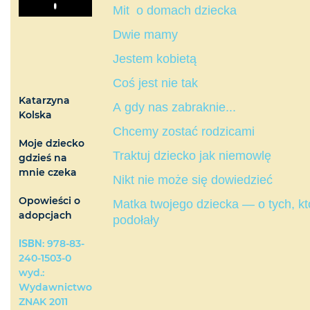
Mit o domach dziecka
Play
Dwie mamy
Jestem kobietą
Coś jest nie tak
Katarzyna
A gdy nas zabraknie...
Kolska
Chcemy zostać rodzicami
Moje dziecko
Traktuj dziecko jak niemowlę
gdzieś na
mnie czeka
Nikt nie może się dowiedzieć
Opowieści o
Matka twojego dziecka — o tych, kt
adopcjach
podołały
ISBN
: 978-83-
240-1503-0
wyd.:
Wydawnictwo
ZNAK 2011