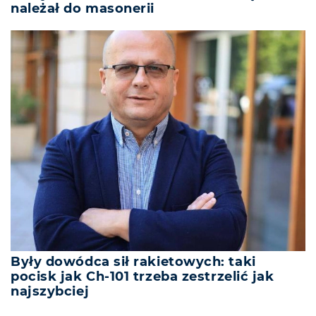
należał do masonerii
Były dowódca sił rakietowych: taki
pocisk jak Ch-101 trzeba zestrzelić jak
najszybciej