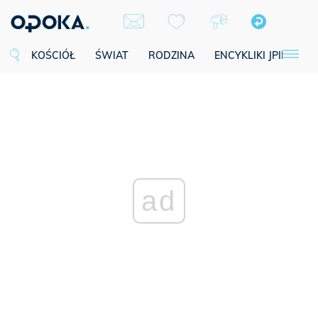
KOŚCIÓŁ
ŚWIAT
RODZINA
ENCYKLIKI JPII
SE
ad