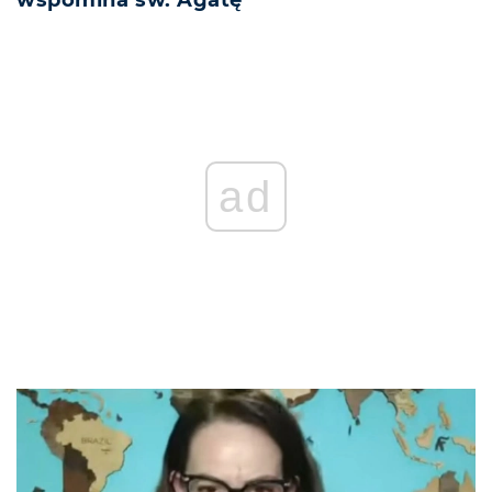
wspomina św. Agatę
ad