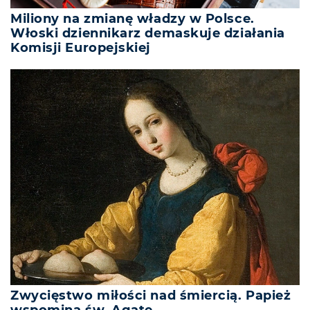
Miliony na zmianę władzy w Polsce.
Włoski dziennikarz demaskuje działania
Komisji Europejskiej
Zwycięstwo miłości nad śmiercią. Papież