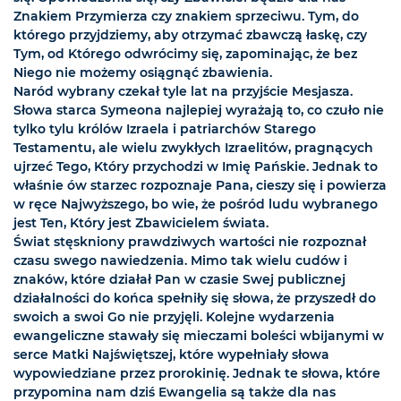
Znakiem Przymierza czy znakiem sprzeciwu. Tym, do
którego przyjdziemy, aby otrzymać zbawczą łaskę, czy
Tym, od Którego odwrócimy się, zapominając, że bez
Niego nie możemy osiągnąć zbawienia.
Naród wybrany czekał tyle lat na przyjście Mesjasza.
Słowa starca Symeona najlepiej wyrażają to, co czuło nie
tylko tylu królów Izraela i patriarchów Starego
Testamentu, ale wielu zwykłych Izraelitów, pragnących
ujrzeć Tego, Który przychodzi w Imię Pańskie. Jednak to
właśnie ów starzec rozpoznaje Pana, cieszy się i powierza
w ręce Najwyższego, bo wie, że pośród ludu wybranego
jest Ten, Który jest Zbawicielem świata.
Świat stęskniony prawdziwych wartości nie rozpoznał
czasu swego nawiedzenia. Mimo tak wielu cudów i
znaków, które działał Pan w czasie Swej publicznej
działalności do końca spełniły się słowa, że przyszedł do
swoich a swoi Go nie przyjęli. Kolejne wydarzenia
ewangeliczne stawały się mieczami boleści wbijanymi w
serce Matki Najświętszej, które wypełniały słowa
wypowiedziane przez prorokinię. Jednak te słowa, które
przypomina nam dziś Ewangelia są także dla nas