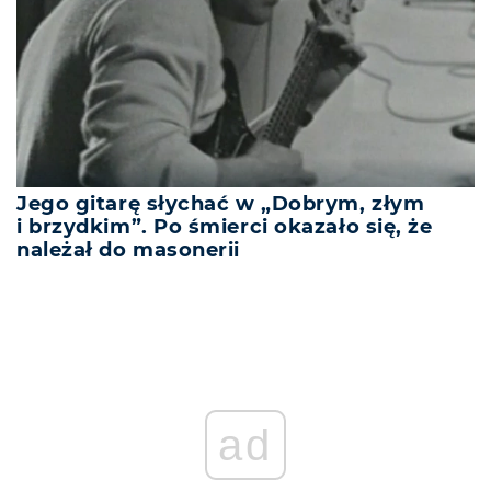
Jego gitarę słychać w „Dobrym, złym
i brzydkim”. Po śmierci okazało się, że
należał do masonerii
ad