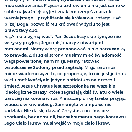
moc uzdrawiania. Fizyczne uzdrowienie nie jest samo w
sobie najważniejsze, jest znakiem czegoś znacznie
ważniejszego – przybliżania się królestwa Bożego. Być
bliżej Boga, pozwolić Mu królować w życiu to jest
prawdziwy cud.
4. „A nie przyjmą was”. Pan Jezus liczy się z tym, że nie
wszyscy przyjmą Jego misjonarzy z otwartymi
ramionami. Mamy wiarę proponować, a nie narzucać ją,
to prawda. Z drugiej strony musimy mieć świadomość
wagi powierzonej nam misji. Mamy ratować
współczesne Sodomy przed zagładą. Misjonarz musi
mieć świadomość, że to, co proponuje, to nie jest jedna z
wielu możliwości, ale jedyne antidotum na grzech i
śmierć. Jezus Chrystus jest szczepionką na wszelkie
ideologiczne zarazy, które zagrażają dziś światu o wiele
bardziej niż koronawirus. Ale szczepionkę trzeba przyjąć,
wpuścić w krwioobieg. Zamknięta w ampułce nie
zadziała. Nie da się dawać Chrystusa on-line, bez
spotkania, bez Komunii, bez sakramentalnego kontaktu.
Jego Ciało i Krew musi wejść w moje ciało i krew.