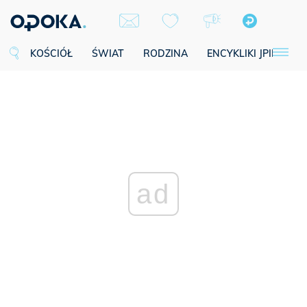
KOŚCIÓŁ
ŚWIAT
RODZINA
ENCYKLIKI JPII
SE
ad