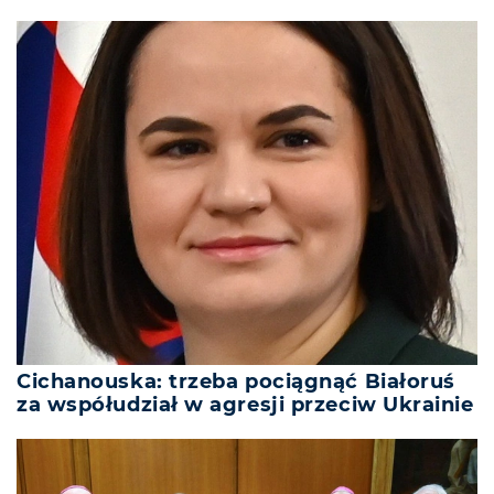
Cichanouska: trzeba pociągnąć Białoruś
za współudział w agresji przeciw Ukrainie