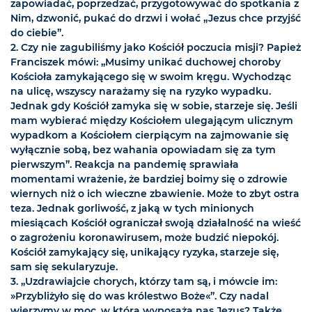
zapowiadać, poprzedzać, przygotowywać do spotkania z
Nim, dzwonić, pukać do drzwi i wołać „Jezus chce przyjść
do ciebie”.
2. Czy nie zagubiliśmy jako Kościół poczucia misji? Papież
Franciszek mówi: „Musimy unikać duchowej choroby
Kościoła zamykającego się w swoim kręgu. Wychodząc
na ulicę, wszyscy narażamy się na ryzyko wypadku.
Jednak gdy Kościół zamyka się w sobie, starzeje się. Jeśli
mam wybierać między Kościołem ulegającym ulicznym
wypadkom a Kościołem cierpiącym na zajmowanie się
wyłącznie sobą, bez wahania opowiadam się za tym
pierwszym”. Reakcja na pandemię sprawiała
momentami wrażenie, że bardziej boimy się o zdrowie
wiernych niż o ich wieczne zbawienie. Może to zbyt ostra
teza. Jednak gorliwość, z jaką w tych minionych
miesiącach Kościół ograniczał swoją działalność na wieść
o zagrożeniu koronawirusem, może budzić niepokój.
Kościół zamykający się, unikający ryzyka, starzeje się,
sam się sekularyzuje.
3. „Uzdrawiajcie chorych, którzy tam są, i mówcie im:
»Przybliżyło się do was królestwo Boże«”. Czy nadal
wierzymy w moc, w którą wyposaża nas Jezus? Także