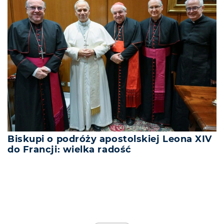
Biskupi o podróży apostolskiej Leona XIV
do Francji: wielka radość
REKLAMA