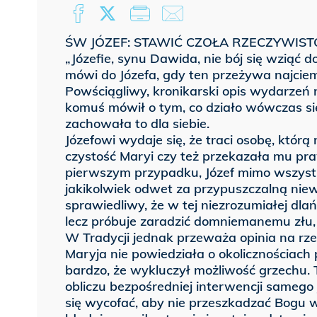
ŚW JÓZEF: STAWIĆ CZOŁA RZECZYWIST
„Józefie, synu Dawida, nie bój się wziąć d
mówi do Józefa, gdy ten przeżywa najciem
Powściągliwy, kronikarski opis wydarzeń n
komuś mówił o tym, co działo wówczas się 
zachowała to dla siebie.
Józefowi wydaje się, że traci osobę, którą
czystość Maryi czy też przekazała mu pra
pierwszym przypadku, Józef mimo wszystk
jakikolwiek odwet za przypuszczalną niewi
sprawiedliwy, że w tej niezrozumiałej dlań
lecz próbuje zaradzić domniemanemu złu, 
W Tradycji jednak przeważa opinia na rzec
Maryja nie powiedziała o okolicznościach p
bardzo, że wykluczył możliwość grzechu. 
obliczu bezpośredniej interwencji samego 
się wycofać, aby nie przeszkadzać Bogu w 