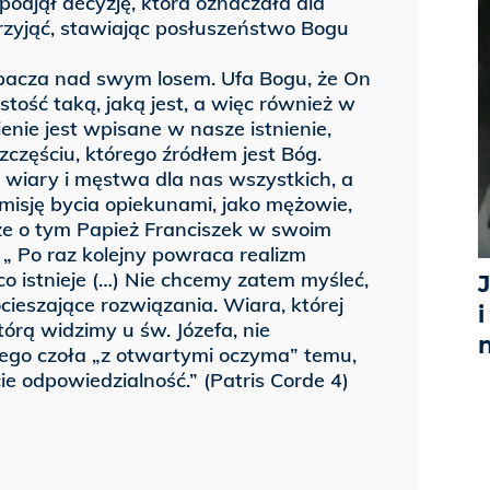
 podjął decyzję, która oznaczała dla
przyjąć, stawiając posłuszeństwo Bogu
rozpacza nad swym losem. Ufa Bogu, że On
stość taką, jaką jest, a więc również w
enie jest wpisane w nasze istnienie,
zczęściu, którego źródłem jest Bóg.
m wiary i męstwa dla nas wszystkich, a
 misję bycia opiekunami, jako mężowie,
ze o tym Papież Franciszek w swoim
 „ Po raz kolejny powraca realizm
 co istnieje (…) Nie chcemy zatem myśleć,
cieszające rozwiązania. Wiara, której
i
tórą widzimy u św. Józefa, nie
cego czoła „z otwartymi oczyma” temu,
cie odpowiedzialność.” (Patris Corde 4)