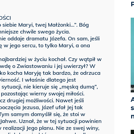
OŚCI
o siebie Maryi, twej Małżonki…”. Bóg
niejsze chwile swego życia.
ie oddaje dramatu Józefa. On sam, jeśli
w jego sercu, to tylko Maryi, a ona
 najbardziej w życiu kochał. Czy wątpił w
wdę o Zwiastowaniu i jej uwierzył? W
o kocha Maryję tak bardzo, że odrzuca
erność. I właśnie dlatego jest
 sytuacji, nie kieruje się „męską dumą”,
pozostając wierny swojej miłości.
A
z drugiej możliwości. Nawet jeśli
oczęcia Jezusa, Józef ufał Jej tak
Tym samym domyślił się, że stoi w
Jahwe. Uznał, że w tej sytuacji powinien
realizacji Jego planu. Nie ze swej winy,