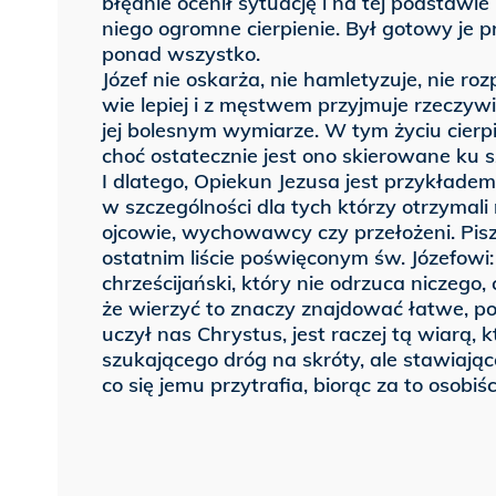
błędnie ocenił sytuację i na tej podstawie
niego ogromne cierpienie. Był gotowy je 
ponad wszystko.
Józef nie oskarża, nie hamletyzuje, nie 
wie lepiej i z męstwem przyjmuje rzeczywi
jej bolesnym wymiarze. W tym życiu cierpi
choć ostatecznie jest ono skierowane ku s
I dlatego, Opiekun Jezusa jest przykłade
w szczególności dla tych którzy otrzymali
ojcowie, wychowawcy czy przełożeni. Pis
ostatnim liście poświęconym św. Józefowi:
chrześcijański, który nie odrzuca niczego,
że wierzyć to znaczy znajdować łatwe, po
uczył nas Chrystus, jest raczej tą wiarą, k
szukającego dróg na skróty, ale stawiają
co się jemu przytrafia, biorąc za to osobiś