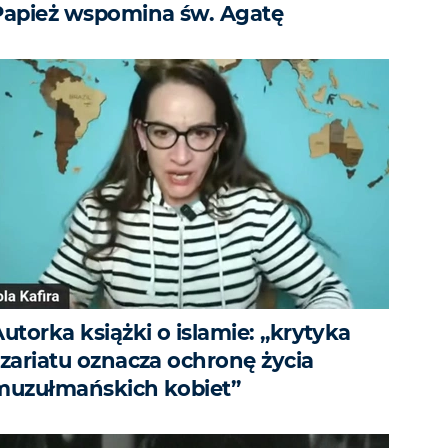
Papież wspomina św. Agatę
utorka książki o islamie: „krytyka
szariatu oznacza ochronę życia
muzułmańskich kobiet”