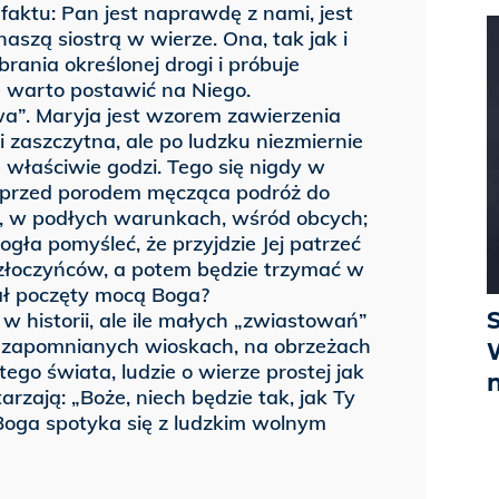
 faktu: Pan jest naprawdę z nami, jest
naszą siostrą w wierze. Ona, tak jak i
ania określonej drogi i próbuje
 warto postawić na Niego.
wa”. Maryja jest wzorem zawierzenia
i zaszczytna, ale po ludzku niezmiernie
 właściwie godzi. Tego się nigdy w
m; przed porodem męcząca podróż do
ie, w podłych warunkach, wśród obcych;
gła pomyśleć, że przyjdzie Jej patrzeć
złoczyńców, a potem będzie trzymać w
ał poczęty mocą Boga?
 historii, ale ile małych „zwiastowań”
 W zapomnianych wioskach, na obrzeżach
 tego świata, ludzie o wierze prostej jak
zają: „Boże, niech będzie tak, jak Ty
Boga spotyka się z ludzkim wolnym