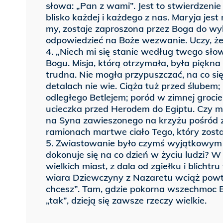
słowa: „Pan z wami”. Jest to stwierdzenie
blisko każdej i każdego z nas. Maryja jest 
my, zostaje zaproszona przez Boga do wybr
odpowiedzieć na Boże wezwanie. Uczy, że
4. „Niech mi się stanie według twego sło
Bogu. Misja, którą otrzymała, była piękna 
trudna. Nie mogła przypuszczać, na co się
detalach nie wie. Ciąża tuż przed ślube
odległego Betlejem; poród w zimnej groc
ucieczka przed Herodem do Egiptu. Czy mo
na Syna zawieszonego na krzyżu pośród 
ramionach martwe ciało Tego, który zost
5. Zwiastowanie było czymś wyjątkowym w
dokonuje się na co dzień w życiu ludzi?
wielkich miast, z dala od zgiełku i blichtru
wiara Dziewczyny z Nazaretu wciąż powtar
chcesz”. Tam, gdzie pokorna wszechmoc 
„tak”, dzieją się zawsze rzeczy wielkie.