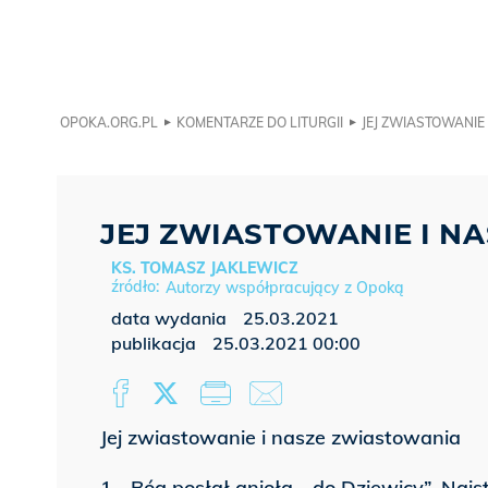
OPOKA.ORG.PL
KOMENTARZE DO LITURGII
JEJ ZWIASTOWANIE
JEJ ZWIASTOWANIE I N
KS. TOMASZ JAKLEWICZ
Autorzy współpracujący z Opoką
data wydania
25.03.2021
publikacja
25.03.2021 00:00
Jej zwiastowanie i nasze zwiastowania
1. „Bóg posłał anioła… do Dziewicy”. Najs