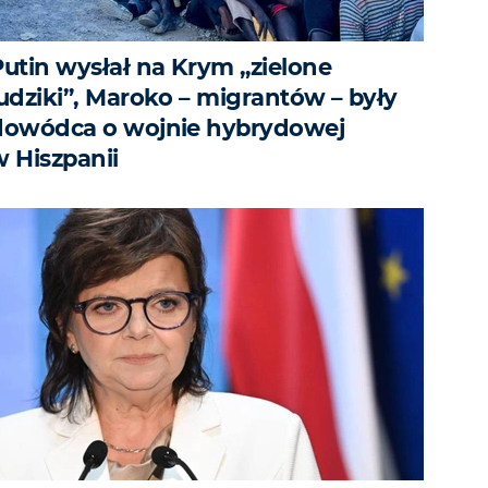
Putin wysłał na Krym „zielone
ludziki”, Maroko – migrantów – były
dowódca o wojnie hybrydowej
w Hiszpanii