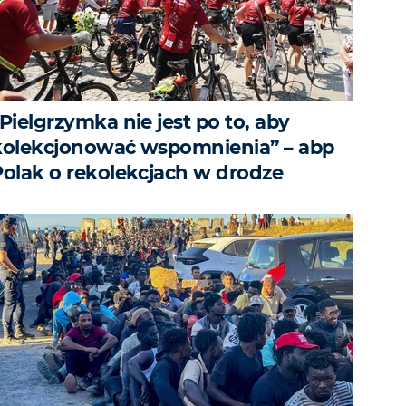
Pielgrzymka nie jest po to, aby
kolekcjonować wspomnienia” – abp
Polak o rekolekcjach w drodze