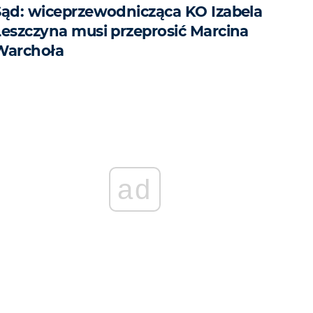
Sąd: wiceprzewodnicząca KO Izabela
Leszczyna musi przeprosić Marcina
Warchoła
ad