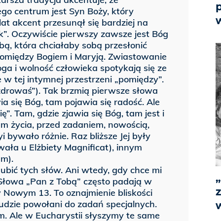
ego centrum jest Syn Boży, który
at akcent przesunął się bardziej na
k”. Oczywiście pierwszy zawsze jest Bóg
obą, która chciałaby sobą przesłonić
ę pomiędzy Bogiem i Maryją. Zwiastowanie
ga i wolność człowieka spotykają się ze
 w tej intymnej przestrzeni „pomiędzy”.
e „zdrowaś”). Tak brzmią pierwsze słowa
ia się Bóg, tam pojawia się radość. Ale
ę”. Tam, gdzie zjawia się Bóg, tam jest i
em życia, przed zadaniem, nowością,
 bywało różnie. Raz bliższe Jej były
wała u Elżbiety Magnificat), innym
em).
gubić tych słów. Ani wtedy, gdy chce mi
. Słowa „Pan z Tobą” często padają w
z
w Nowym 13. To oznajmienie bliskości
 ludzie powołani do zadań specjalnych.
m. Ale w Eucharystii słyszymy te same