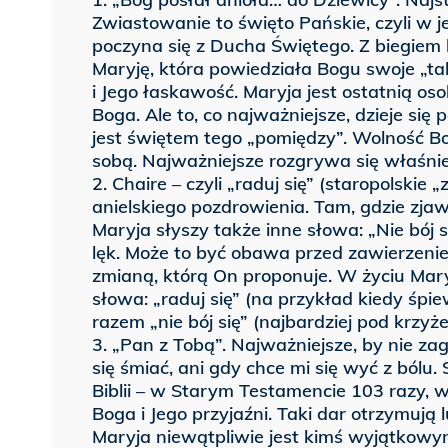
Zwiastowanie to święto Pańskie, czyli w j
poczyna się z Ducha Świętego. Z biegiem l
Maryję, która powiedziała Bogu swoje „ta
i Jego łaskawość. Maryja jest ostatnią os
Boga. Ale to, co najważniejsze, dzieje si
jest świętem tego „pomiędzy”. Wolność Bo
sobą. Najważniejsze rozgrywa się właśnie
2. Chaire – czyli „raduj się” (staropolski
anielskiego pozdrowienia. Tam, gdzie zjaw
Maryja słyszy także inne słowa: „Nie bój si
lęk. Może to być obawa przed zawierzeni
zmianą, którą On proponuje. W życiu Maryi
słowa: „raduj się” (na przykład kiedy śpie
razem „nie bój się” (najbardziej pod krzyż
3. „Pan z Tobą”. Najważniejsze, by nie za
się śmiać, ani gdy chce mi się wyć z bólu
Biblii – w Starym Testamencie 103 razy, 
Boga i Jego przyjaźni. Taki dar otrzymują
Maryja niewątpliwie jest kimś wyjątkowy