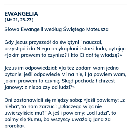
EWANGELIA
Mt 21, 23-27
Słowa Ewangelii według Świętego Mateusza
Gdy Jezus przyszedł do świątyni i nauczał,
przystąpili do Niego arcykapłani i starsi ludu, pytając:
«Jakim prawem to czynisz? i kto Ci dał tę władzę?»
Jezus im odpowiedział: «Ja też zadam wam jedno
pytanie: jeśli odpowiecie Mi na nie, i Ja powiem wam,
jakim prawem to czynię. Skąd pochodził chrzest
Janowy: z nieba czy od ludzi?»
Oni zastanawiali się między sobą: «Jeśli powiemy: „z
nieba”, to nam zarzuci: „Dlaczego więc nie
uwierzyliście mu?” A jeśli powiemy: „od ludzi”, to
boimy się tłumu, bo wszyscy uważają Jana za
proroka».