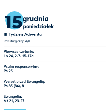
15
grudnia
poniedziałek
III Tydzień Adwentu
Rok liturgiczny: A/II
Pierwsze czytanie:
Lb 24, 2-7. 15-17a
Psalm responsoryjny:
Ps 25
Werset przed Ewangelią:
Ps 85 (84), 8
Ewangelia:
Mt 21, 23-27