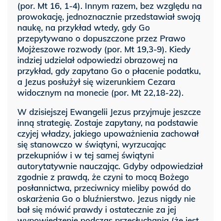
(por. Mt 16, 1-4). Innym razem, bez względu na
prowokację, jednoznacznie przedstawiał swoją
naukę, na przykład wtedy, gdy Go
przepytywano o dopuszczone przez Prawo
Mojżeszowe rozwody (por. Mt 19,3-9). Kiedy
indziej udzielał odpowiedzi obrazowej na
przykład, gdy zapytano Go o płacenie podatku,
a Jezus posłużył się wizerunkiem Cezara
widocznym na monecie (por. Mt 22,18-22).
W dzisiejszej Ewangelii Jezus przyjmuje jeszcze
inną strategię. Zostaje zapytany, na podstawie
czyjej władzy, jakiego upoważnienia zachował
się stanowczo w świątyni, wyrzucając
przekupniów i w tej samej świątyni
autorytatywnie nauczając. Gdyby odpowiedział
zgodnie z prawdą, że czyni to mocą Bożego
posłannictwa, przeciwnicy mieliby powód do
oskarżenia Go o bluźnierstwo. Jezus nigdy nie
bał się mówić prawdy i ostatecznie za jej
wypowiedzenie podczas przesłuchania (że jest