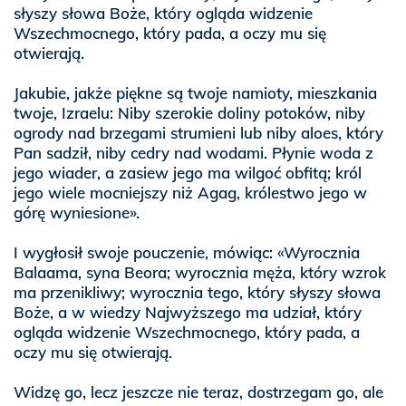
słyszy słowa Boże, który ogląda widzenie
Wszechmocnego, który pada, a oczy mu się
otwierają.
Jakubie, jakże piękne są twoje namioty, mieszkania
twoje, Izraelu: Niby szerokie doliny potoków, niby
ogrody nad brzegami strumieni lub niby aloes, który
Pan sadził, niby cedry nad wodami. Płynie woda z
jego wiader, a zasiew jego ma wilgoć obfitą; król
jego wiele mocniejszy niż Agag, królestwo jego w
górę wyniesione».
I wygłosił swoje pouczenie, mówiąc: «Wyrocznia
Balaama, syna Beora; wyrocznia męża, który wzrok
ma przenikliwy; wyrocznia tego, który słyszy słowa
Boże, a w wiedzy Najwyższego ma udział, który
ogląda widzenie Wszechmocnego, który pada, a
oczy mu się otwierają.
Widzę go, lecz jeszcze nie teraz, dostrzegam go, ale