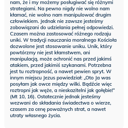
nam, że i my możemy posługiwać się różnymi
strategiami. Na pewno nigdy nie wolno nam
kłamać, nie wolno nam manipulować drugim
człowiekiem. Jednak nie zawsze jesteśmy
zobowiązani do udzielania pełnej odpowiedzi.
Czasem można zastosować różnego rodzaju
uniki. W tradycji nauczania moralnego Kościoła
dozwolone jest stosowanie uniku. Unik, który
powtórzmy nie jest kłamstwem, ani
manipulacją, może ochronić nas przed jakimś
atakiem, przed jakimiś szykanami. Potrzebna
jest tu roztropność, a nawet pewien spryt. W
innym miejscu Jezus powiedział: „Oto Ja was
posyłam jak owce między wilki. Bądźcie więc
roztropni jak węże, a nieskazitelni jak gołębie!”
(Mt 10, 16). Ostatecznie jednak jesteśmy
wezwani do składania świadectwa o wierze,
czasem za cenę poważnych strat, a nawet
utraty własnego życia.