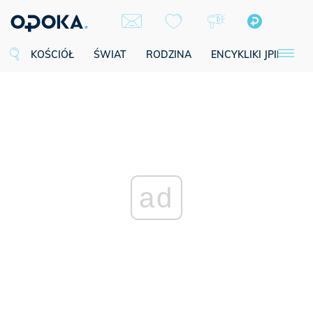
KOŚCIÓŁ
ŚWIAT
RODZINA
ENCYKLIKI JPII
SE
ad