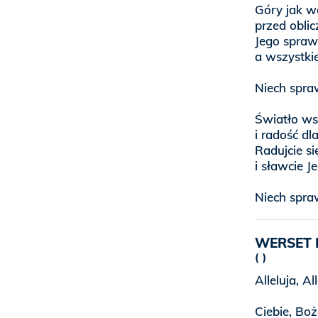
Góry jak w
przed oblic
Jego sprawi
a wszystki
Niech spra
Światło ws
i radość dl
Radujcie si
i sławcie J
Niech spra
WERSET 
Alleluja, Al
Ciebie, Boż