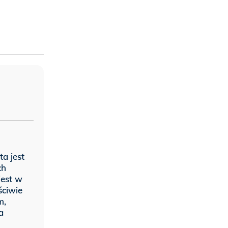
a jest
ch
jest w
ściwie
m,
a