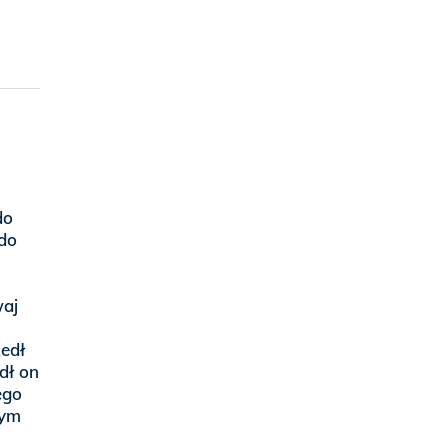
do
 do
waj
zedł
dł on
ego
nym