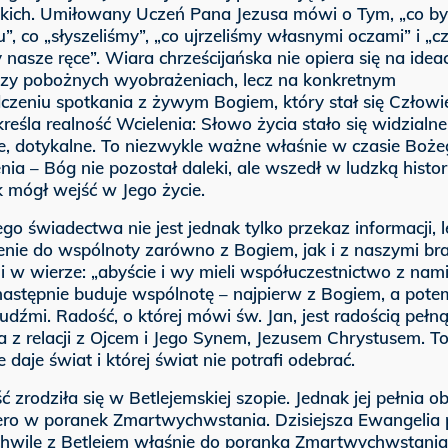
skich. Umiłowany Uczeń Pana Jezusa mówi o Tym, „co by
”, co „słyszeliśmy”, „co ujrzeliśmy własnymi oczami” i „c
 nasze ręce”. Wiara chrześcijańska nie opiera się na idea
czy pobożnych wyobrażeniach, lecz na konkretnym
czeniu spotkania z żywym Bogiem, który stał się Człowi
reśla realność Wcielenia: Słowo życia stało się widzialne
ne, dotykalne. To niezwykle ważne właśnie w czasie Boż
ia – Bóg nie pozostał daleki, ale wszedł w ludzką histor
 mógł wejść w Jego życie.
go świadectwa nie jest jednak tylko przekaz informacji, l
nie do wspólnoty zarówno z Bogiem, jak i z naszymi bra
i w wierze: „abyście i wy mieli współuczestnictwo z nam
 następnie buduje wspólnotę – najpierw z Bogiem, a pote
udźmi. Radość, o której mówi św. Jan, jest radością pełną
z relacji z Ojcem i Jego Synem, Jezusem Chrystusem. To
ie daje świat i której świat nie potrafi odebrać.
ć zrodziła się w Betlejemskiej szopie. Jednak jej pełnia o
iero w poranek Zmartwychwstania. Dzisiejsza Ewangelia 
hwilę z Betlejem właśnie do poranka Zmartwychwstania. 