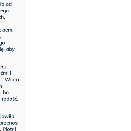
ło od
zego
ch,
ekiem.
,
ego
ię, aby
ecz
ćmi i
i”. Wiara
m
, bo
 radość,
bjawiła
przenosi
Piotr i