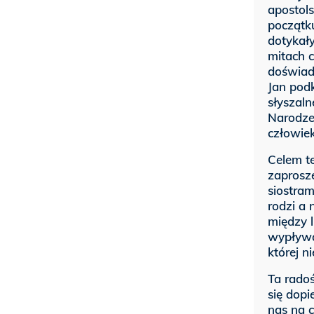
apostol
początku
dotykały
mitach 
doświad
Jan podk
słyszal
Narodzen
człowiek
Celem te
zaprosze
siostram
rodzi a
między l
wypływa 
której n
Ta radoś
się dop
nas na c