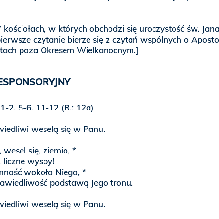
kościołach, w których obchodzi się uroczystość św. Jan
pierwsze czytanie bierze się z czytań wspólnych o Apost
stach poza Okresem Wielkanocnym.]
ESPONSORYJNY
 1-2. 5-6. 11-12 (R.: 12a)
wiedliwi weselą się w Panu.
, wesel się, ziemio, *
, liczne wyspy!
emność wokoło Niego, *
rawiedliwość podstawą Jego tronu.
wiedliwi weselą się w Panu.