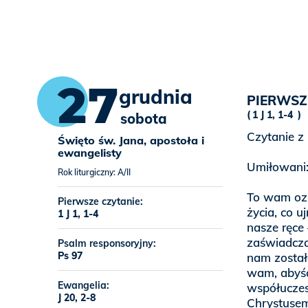
27
grudnia
PIERWSZ
1 J 1, 1-4
sobota
Czytanie z
Święto św. Jana, apostoła i
ewangelisty
Umiłowani
Rok liturgiczny: A/II
To wam ozn
Pierwsze czytanie:
życia, co u
1 J 1, 1-4
nasze ręce 
zaświadcza
Psalm responsoryjny:
Ps 97
nam został
wam, abyśc
Ewangelia:
współuczes
J 20, 2-8
Chrystusem