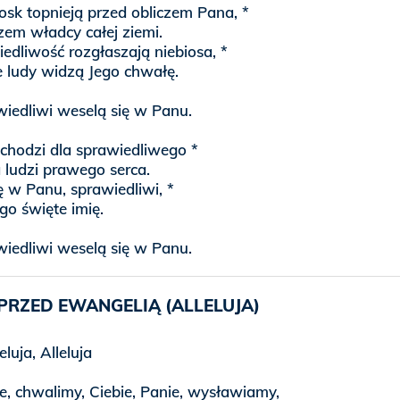
osk topnieją przed obliczem Pana, *
zem władcy całej ziemi.
edliwość rozgłaszają niebiosa, *
e ludy widzą Jego chwałę.
wiedliwi weselą się w Panu.
chodzi dla sprawiedliwego *
a ludzi prawego serca.
ę w Panu, sprawiedliwi, *
ego święte imię.
wiedliwi weselą się w Panu.
PRZED EWANGELIĄ (ALLELUJA)
leluja, Alleluja
e, chwalimy, Ciebie, Panie, wysławiamy,