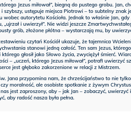
którego Jezus miłował”, biegną do pustego grobu. Jan, ch
i szybszy, ustępuje miejsca Piotrowi – to subtelny znak je
u wobec autorytetu Kościoła. Jednak to właśnie Jan, gdy
, „ujrzał i uwierzył”. Nie widzi jeszcze Zmartwychwstałeg
pusty grób, złożone płótna – wystarczają mu, by uwierzy
stawieniu czytań Kościół ukazuje, że tajemnica Wcieleni
chwstania stanowi jedną całość. Ten sam Jezus, którego
i którego głosił jako Słowo życia, zwyciężył śmierć. Wiar
łości – „uczeń, którego Jezus miłował”, potrafi uwierzyć sz
serce jest głęboko zakorzenione w relacji z Mistrzem.
w. Jana przypomina nam, że chrześcijaństwo to nie tylko
 czy moralność, ale osobiste spotkanie z żywym Chrystu
nas jest zaproszony, aby – jak Jan – zobaczyć, uwierzyć i
ć, aby radość nasza była pełna.