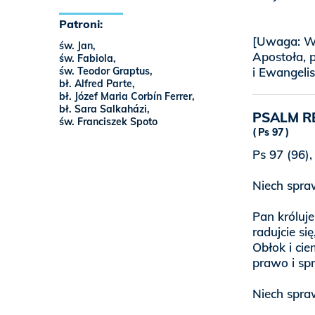
Patroni:
[Uwaga: W 
św. Jan,
Apostoła, 
św. Fabiola,
św. Teodor Graptus,
i Ewangeli
bł. Alfred Parte,
bł. Józef Maria Corbín Ferrer,
bł. Sara Salkaházi
,
PSALM R
św. Franciszek Spoto
Ps 97
Ps 97 (96),
Niech spra
Pan króluje
radujcie się
Obłok i ci
prawo i sp
Niech spra