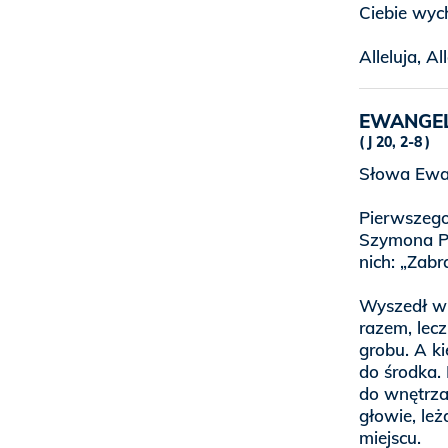
Ciebie wyc
Alleluja, Al
EWANGE
J 20, 2-8
Słowa Ewan
Pierwszego
Szymona Pio
nich: „Zabr
Wyszedł wię
razem, lecz
grobu. A ki
do środka.
do wnętrza 
głowie, leż
miejscu.