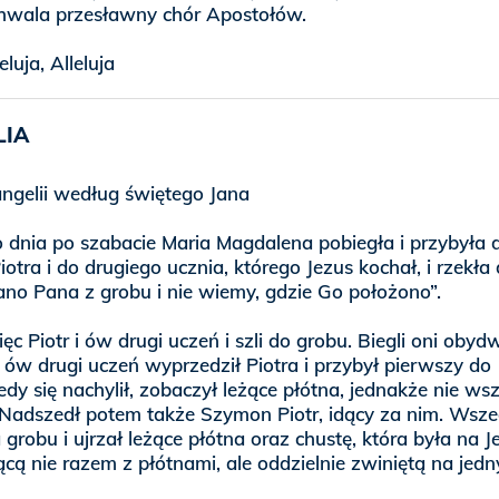
hwala przesławny chór Apostołów.
leluja, Alleluja
LIA
gelii według świętego Jana
 dnia po szabacie Maria Magdalena pobiegła i przybyła 
tra i do drugiego ucznia, którego Jezus kochał, i rzekła
ano Pana z grobu i nie wiemy, gdzie Go położono”.
c Piotr i ów drugi uczeń i szli do grobu. Biegli oni obyd
 ów drugi uczeń wyprzedził Piotra i przybył pierwszy do
edy się nachylił, zobaczył leżące płótna, jednakże nie ws
 Nadszedł potem także Szymon Piotr, idący za nim. Wsze
grobu i ujrzał leżące płótna oraz chustę, która była na J
ącą nie razem z płótnami, ale oddzielnie zwiniętą na jed