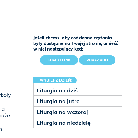
Jeżeli chcesz, aby codzienne czytania
były dostępne na Twojej stronie, umieść
w niej następujący kod:
KOPIUJ LINK
POKAŻ KOD
WYBIERZ DZIEŃ:
Liturgia na dziś
ykały
Liturgia na jutro
 a
Liturgia na wczoraj
akże
Liturgia na niedzielę
m