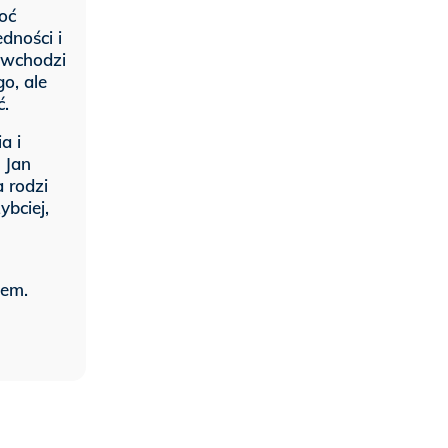
oć
dności i
 wchodzi
o, ale
ć.
a i
 Jan
a rodzi
ybciej,
sem.