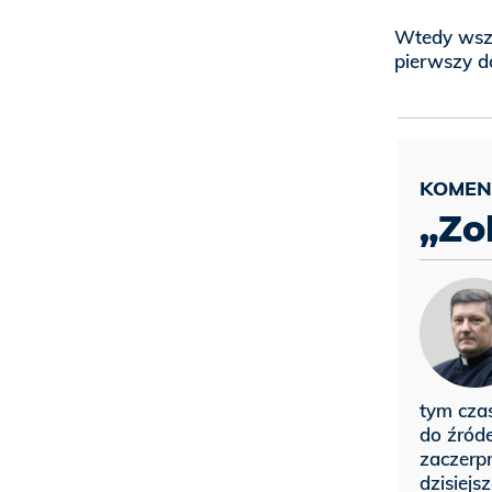
Wtedy wsze
pierwszy do
„Zo
tym czas
do źróde
zaczerpn
dzisiejs