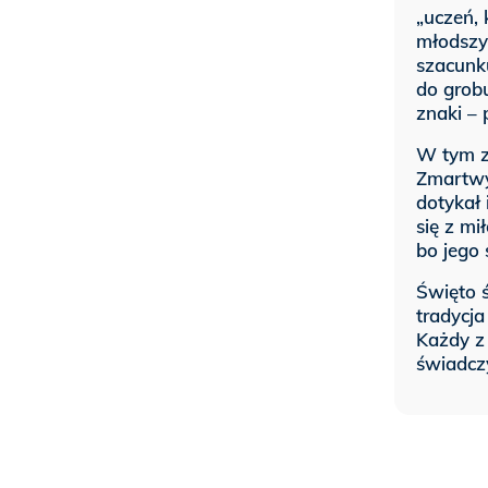
„uczeń, 
młodszy 
szacunk
do grobu
znaki – 
W tym ze
Zmartwy
dotykał 
się z mi
bo jego 
Święto ś
tradycja
Każdy z 
świadczy