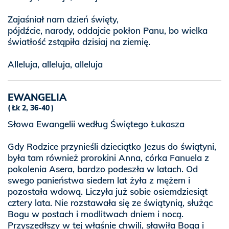
Zajaśniał nam dzień święty,
pójdźcie, narody, oddajcie pokłon Panu, bo wielka
światłość zstąpiła dzisiaj na ziemię.
Alleluja, alleluja, alleluja
EWANGELIA
Łk 2, 36-40
Słowa Ewangelii według Świętego Łukasza
Gdy Rodzice przynieśli dzieciątko Jezus do świątyni,
była tam również prorokini Anna, córka Fanuela z
pokolenia Asera, bardzo podeszła w latach. Od
swego panieństwa siedem lat żyła z mężem i
pozostała wdową. Liczyła już sobie osiemdziesiąt
cztery lata. Nie rozstawała się ze świątynią, służąc
Bogu w postach i modlitwach dniem i nocą.
Przyszedłszy w tej właśnie chwili, sławiła Boga i