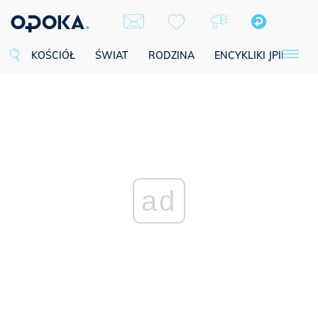
KOŚCIÓŁ
ŚWIAT
RODZINA
ENCYKLIKI JPII
SE
ad