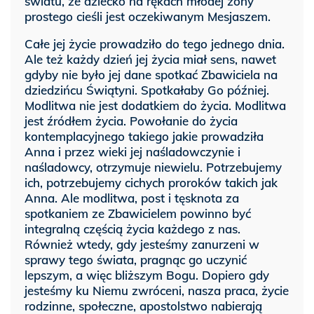
światu, że dziecko na rękach młodej żony
prostego cieśli jest oczekiwanym Mesjaszem.
Całe jej życie prowadziło do tego jednego dnia.
Ale też każdy dzień jej życia miał sens, nawet
gdyby nie było jej dane spotkać Zbawiciela na
dziedzińcu Świątyni. Spotkałaby Go później.
Modlitwa nie jest dodatkiem do życia. Modlitwa
jest źródłem życia. Powołanie do życia
kontemplacyjnego takiego jakie prowadziła
Anna i przez wieki jej naśladowczynie i
naśladowcy, otrzymuje niewielu. Potrzebujemy
ich, potrzebujemy cichych proroków takich jak
Anna. Ale modlitwa, post i tęsknota za
spotkaniem ze Zbawicielem powinno być
integralną częścią życia każdego z nas.
Również wtedy, gdy jesteśmy zanurzeni w
sprawy tego świata, pragnąc go uczynić
lepszym, a więc bliższym Bogu. Dopiero gdy
jesteśmy ku Niemu zwróceni, nasza praca, życie
rodzinne, społeczne, apostolstwo nabierają