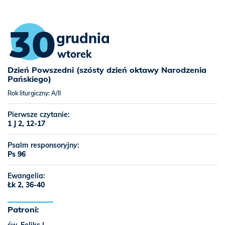
30
grudnia
wtorek
Dzień Powszedni (szósty dzień oktawy Narodzenia
Pańskiego)
Rok liturgiczny: A/II
Pierwsze czytanie:
1 J 2, 12-17
Psalm responsoryjny:
Ps 96
Ewangelia:
Łk 2, 36-40
Patroni: