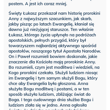
postem. A jest ich coraz mniej.
Święty Łukasz przekazał nam historię prorokini
Anny z najwyższym szacunkiem, jak skarb,
jakby pisząc po latach Ewangelię, kłaniał się
dawno już nieżyjącej staruszce. Ten właśnie
Łukasz, którego życia upłynęło na podróżach
apostolskich, pełnych przygód, który był
towarzyszem najbardziej aktywnego spośród
apostołów, noszącego tytuł Apostoła Narodów.
On i Paweł rozumieli bowiem doskonale, jakie
znaczenie dla Kościoła mają prorokinie Anny.
Bo rozumieli, czym jest modlitwa i wiedzieli, na
Kogo prorokini czekała. Służyli ludziom niosąc
im Ewangelię i tym samym służyli Bogu, który
chce aby Ewangelia była głoszona. Anna
służyła Bogu modlitwą i postami, a w ten
sposób służyła ludziom, zbliżając świat do
Boga. I tego cudownego dnia służba Bogu i
ludziom zlała się w jedno. Anna ogłosiła