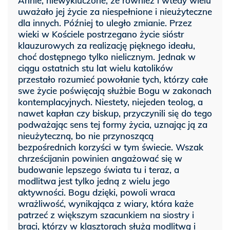
Annie, niewykluczone, że również i wtedy wielu
uważało jej życie za niespełnione i nieużyteczne
dla innych. Później to uległo zmianie. Przez
wieki w Kościele postrzegano życie sióstr
klauzurowych za realizację pięknego ideału,
choć dostępnego tylko nielicznym. Jednak w
ciągu ostatnich stu lat wielu katolików
przestało rozumieć powołanie tych, którzy całe
swe życie poświęcają służbie Bogu w zakonach
kontemplacyjnych. Niestety, niejeden teolog, a
nawet kapłan czy biskup, przyczynili się do tego
podważając sens tej formy życia, uznając ją za
nieużyteczną, bo nie przynoszącą
bezpośrednich korzyści w tym świecie. Wszak
chrześcijanin powinien angażować się w
budowanie lepszego świata tu i teraz, a
modlitwa jest tylko jedną z wielu jego
aktywności. Bogu dzięki, powoli wraca
wrażliwość, wynikająca z wiary, która każe
patrzeć z większym szacunkiem na siostry i
braci, którzy w klasztorach służą modlitwą i