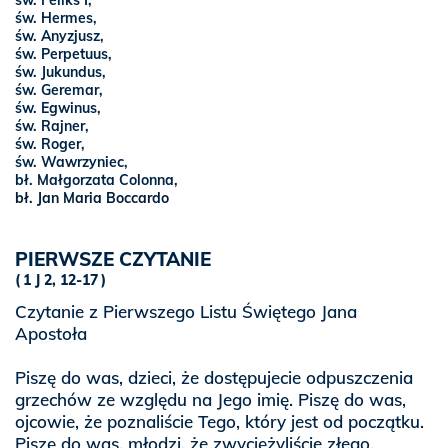
św. Feliks I,
św. Hermes,
św. Anyzjusz,
św. Perpetuus,
św. Jukundus,
św. Geremar,
św. Egwinus,
św. Rajner,
św. Roger,
św. Wawrzyniec,
bł. Małgorzata Colonna,
bł. Jan Maria Boccardo
PIERWSZE CZYTANIE
1 J 2, 12-17
Czytanie z Pierwszego Listu Świętego Jana
Apostoła
Piszę do was, dzieci, że dostępujecie odpuszczenia
grzechów ze względu na Jego imię. Piszę do was,
ojcowie, że poznaliście Tego, który jest od początku.
Piszę do was, młodzi, że zwyciężyliście złego.