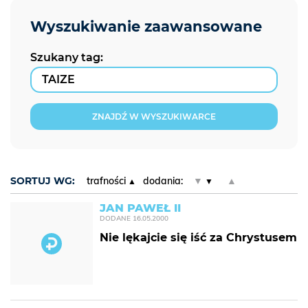
Szukany tag:
ZNAJDŹ W WYSZUKIWARCE
SORTUJ WG:
trafności
dodania:
▼
▲
JAN PAWEŁ II
DODANE
16.05.2000
Nie lękajcie się iść za Chrystusem