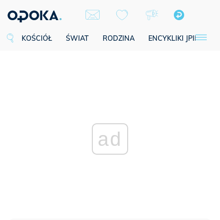
KOŚCIÓŁ
ŚWIAT
RODZINA
ENCYKLIKI JPII
SE
ad