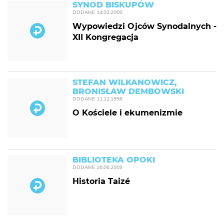
SYNOD BISKUPÓW
DODANE
14.02.2000
Wypowiedzi Ojców Synodalnych -
XII Kongregacja
STEFAN WILKANOWICZ,
BRONISŁAW DEMBOWSKI
DODANE
11.12.1998
O Kościele i ekumenizmie
BIBLIOTEKA OPOKI
DODANE
16.06.2009
Historia Taizé