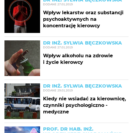
DODANE
27.01.2019
Wpływ lekarstw oraz substancji
psychoaktywnych na
koncentrację kierowcy
DR INŻ. SYLWIA BĘCZKOWSKA
DODANE
27.01.2019
Wpływ alkoholu na zdrowie
i życie kierowcy
DR INŻ. SYLWIA BĘCZKOWSKA
DODANE
29.01.2019
Kiedy nie wsiadać za kierownicę,
czynniki psychologiczno -
medyczne
PROF. DR HAB. INŻ.