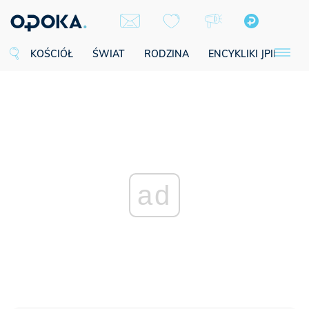
KOŚCIÓŁ
ŚWIAT
RODZINA
ENCYKLIKI JPII
SE
ad