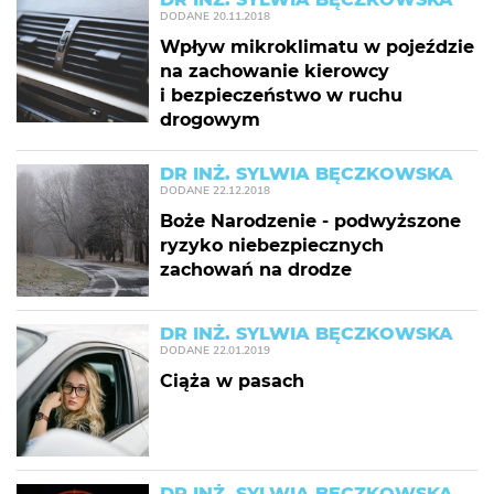
DODANE
20.11.2018
Wpływ mikroklimatu w pojeździe
na zachowanie kierowcy
i bezpieczeństwo w ruchu
drogowym
DR INŻ. SYLWIA BĘCZKOWSKA
DODANE
22.12.2018
Boże Narodzenie - podwyższone
ryzyko niebezpiecznych
zachowań na drodze
DR INŻ. SYLWIA BĘCZKOWSKA
DODANE
22.01.2019
Ciąża w pasach
DR INŻ. SYLWIA BĘCZKOWSKA