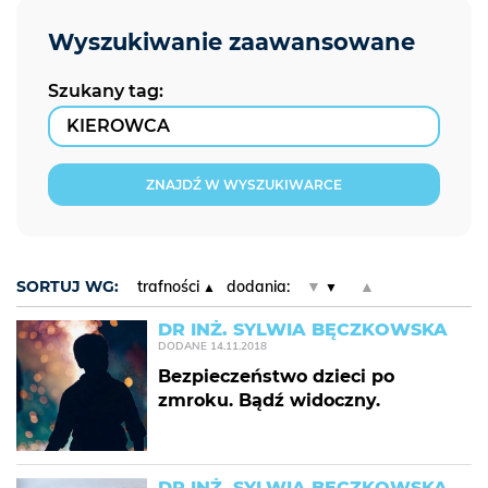
Szukany tag:
ZNAJDŹ W WYSZUKIWARCE
SORTUJ WG:
trafności
dodania:
▼
▲
DR INŻ. SYLWIA BĘCZKOWSKA
DODANE
14.11.2018
Bezpieczeństwo dzieci po
zmroku. Bądź widoczny.
DR INŻ. SYLWIA BĘCZKOWSKA