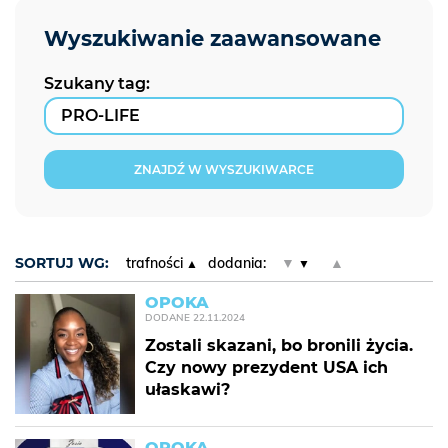
Szukany tag:
ZNAJDŹ W WYSZUKIWARCE
SORTUJ WG:
trafności
dodania:
▼
▲
OPOKA
DODANE
22.11.2024
Zostali skazani, bo bronili życia.
Czy nowy prezydent USA ich
ułaskawi?
OPOKA