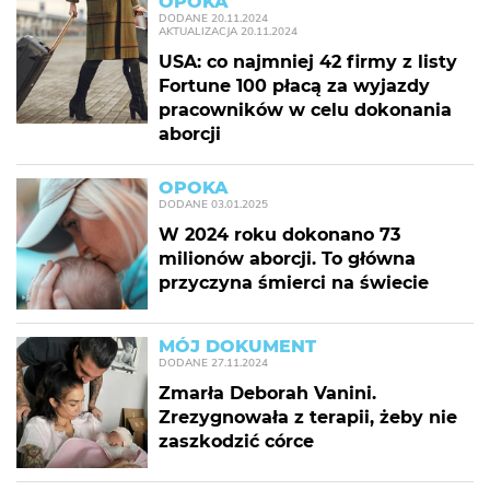
OPOKA
DODANE
20.11.2024
AKTUALIZACJA
20.11.2024
USA: co najmniej 42 firmy z listy
Fortune 100 płacą za wyjazdy
pracowników w celu dokonania
aborcji
OPOKA
DODANE
03.01.2025
W 2024 roku dokonano 73
milionów aborcji. To główna
przyczyna śmierci na świecie
MÓJ DOKUMENT
DODANE
27.11.2024
Zmarła Deborah Vanini.
Zrezygnowała z terapii, żeby nie
zaszkodzić córce