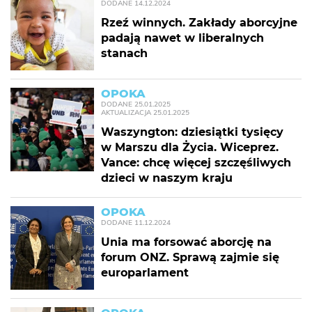
DODANE
14.12.2024
Rzeź winnych. Zakłady aborcyjne
padają nawet w liberalnych
stanach
OPOKA
DODANE
25.01.2025
AKTUALIZACJA
25.01.2025
Waszyngton: dziesiątki tysięcy
w Marszu dla Życia. Wiceprez.
Vance: chcę więcej szczęśliwych
dzieci w naszym kraju
OPOKA
DODANE
11.12.2024
Unia ma forsować aborcję na
forum ONZ. Sprawą zajmie się
europarlament