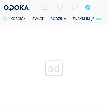
KOŚCIÓŁ
ŚWIAT
RODZINA
ENCYKLIKI JPII
SE
ad