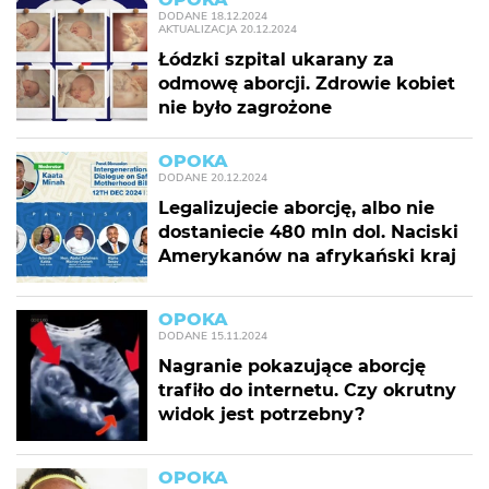
DODANE
18.12.2024
AKTUALIZACJA
20.12.2024
Łódzki szpital ukarany za
odmowę aborcji. Zdrowie kobiet
nie było zagrożone
OPOKA
DODANE
20.12.2024
Legalizujecie aborcję, albo nie
dostaniecie 480 mln dol. Naciski
Amerykanów na afrykański kraj
OPOKA
DODANE
15.11.2024
Nagranie pokazujące aborcję
trafiło do internetu. Czy okrutny
widok jest potrzebny?
OPOKA