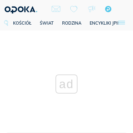
KOŚCIÓŁ
ŚWIAT
RODZINA
ENCYKLIKI JPII
SE
ad