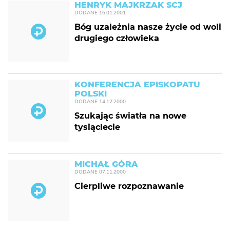
HENRYK MAJKRZAK SCJ
DODANE
16.01.2001
Bóg uzależnia nasze życie od woli
drugiego człowieka
KONFERENCJA EPISKOPATU
POLSKI
DODANE
14.12.2000
Szukając światła na nowe
tysiąclecie
MICHAŁ GÓRA
DODANE
07.11.2000
Cierpliwe rozpoznawanie