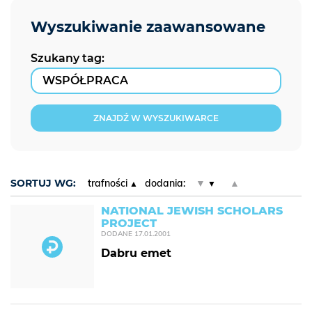
Szukany tag:
ZNAJDŹ W WYSZUKIWARCE
SORTUJ WG:
trafności
dodania:
▼
▲
NATIONAL JEWISH SCHOLARS
PROJECT
DODANE
17.01.2001
Dabru emet