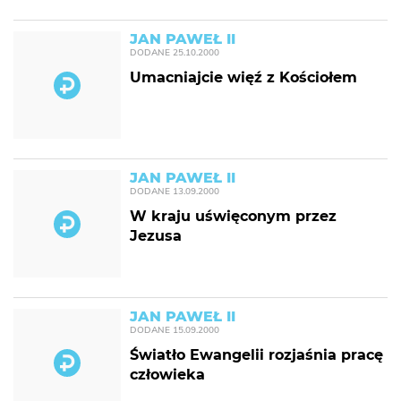
JAN PAWEŁ II
DODANE
25.10.2000
Umacniajcie więź z Kościołem
JAN PAWEŁ II
DODANE
13.09.2000
W kraju uświęconym przez
Jezusa
JAN PAWEŁ II
DODANE
15.09.2000
Światło Ewangelii rozjaśnia pracę
człowieka