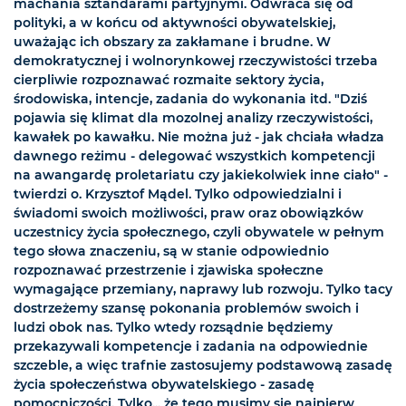
machania sztandarami partyjnymi. Odwraca się od
polityki, a w końcu od aktywności obywatelskiej,
uważając ich obszary za zakłamane i brudne. W
demokratycznej i wolnorynkowej rzeczywistości trzeba
cierpliwie rozpoznawać rozmaite sektory życia,
środowiska, intencje, zadania do wykonania itd. "Dziś
pojawia się klimat dla mozolnej analizy rzeczywistości,
kawałek po kawałku. Nie można już - jak chciała władza
dawnego reżimu - delegować wszystkich kompetencji
na awangardę proletariatu czy jakiekolwiek inne ciało" -
twierdzi o. Krzysztof Mądel. Tylko odpowiedzialni i
świadomi swoich możliwości, praw oraz obowiązków
uczestnicy życia społecznego, czyli obywatele w pełnym
tego słowa znaczeniu, są w stanie odpowiednio
rozpoznawać przestrzenie i zjawiska społeczne
wymagające przemiany, naprawy lub rozwoju. Tylko tacy
dostrzeżemy szansę pokonania problemów swoich i
ludzi obok nas. Tylko wtedy rozsądnie będziemy
przekazywali kompetencje i zadania na odpowiednie
szczeble, a więc trafnie zastosujemy podstawową zasadę
życia społeczeństwa obywatelskiego - zasadę
pomocniczości. Tylko... że tego musimy się najpierw