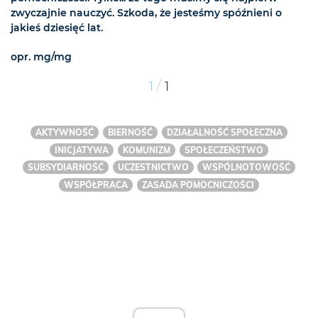
zwyczajnie nauczyć. Szkoda, że jesteśmy spóźnieni o
jakieś dziesięć lat.
opr. mg/mg
/
1
1
AKTYWNOŚĆ
BIERNOŚĆ
DZIAŁALNOŚĆ SPOŁECZNA
INICJATYWA
KOMUNIZM
SPOŁECZEŃSTWO
SUBSYDIARNOŚĆ
UCZESTNICTWO
WSPÓLNOTOWOŚĆ
WSPÓŁPRACA
ZASADA POMOCNICZOŚCI