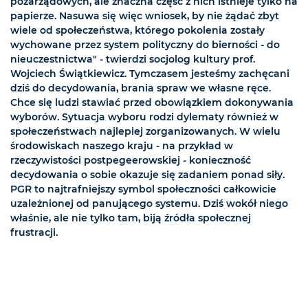
pozarządowych, ale znaczna część z nich istnieje tylko na
papierze. Nasuwa się więc wniosek, by nie żądać zbyt
wiele od społeczeństwa, którego pokolenia zostały
wychowane przez system polityczny do bierności - do
nieuczestnictwa" - twierdzi socjolog kultury prof.
Wojciech Świątkiewicz. Tymczasem jesteśmy zachęcani
dziś do decydowania, brania spraw we własne ręce.
Chce się ludzi stawiać przed obowiązkiem dokonywania
wyborów. Sytuacja wyboru rodzi dylematy również w
społeczeństwach najlepiej zorganizowanych. W wielu
środowiskach naszego kraju - na przykład w
rzeczywistości postpegeerowskiej - konieczność
decydowania o sobie okazuje się zadaniem ponad siły.
PGR to najtrafniejszy symbol społeczności całkowicie
uzależnionej od panującego systemu. Dziś wokół niego
właśnie, ale nie tylko tam, biją źródła społecznej
frustracji.