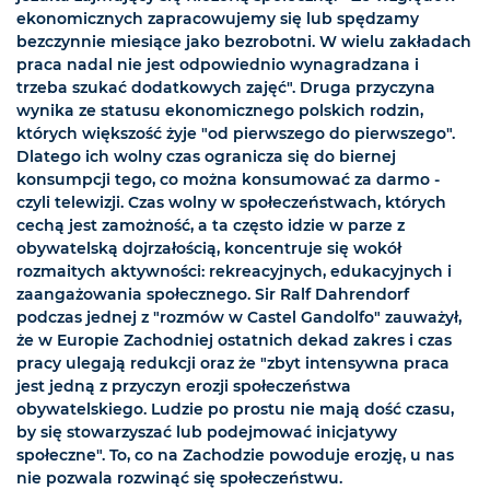
ekonomicznych zapracowujemy się lub spędzamy
bezczynnie miesiące jako bezrobotni. W wielu zakładach
praca nadal nie jest odpowiednio wynagradzana i
trzeba szukać dodatkowych zajęć". Druga przyczyna
wynika ze statusu ekonomicznego polskich rodzin,
których większość żyje "od pierwszego do pierwszego".
Dlatego ich wolny czas ogranicza się do biernej
konsumpcji tego, co można konsumować za darmo -
czyli telewizji. Czas wolny w społeczeństwach, których
cechą jest zamożność, a ta często idzie w parze z
obywatelską dojrzałością, koncentruje się wokół
rozmaitych aktywności: rekreacyjnych, edukacyjnych i
zaangażowania społecznego. Sir Ralf Dahrendorf
podczas jednej z "rozmów w Castel Gandolfo" zauważył,
że w Europie Zachodniej ostatnich dekad zakres i czas
pracy ulegają redukcji oraz że "zbyt intensywna praca
jest jedną z przyczyn erozji społeczeństwa
obywatelskiego. Ludzie po prostu nie mają dość czasu,
by się stowarzyszać lub podejmować inicjatywy
społeczne". To, co na Zachodzie powoduje erozję, u nas
nie pozwala rozwinąć się społeczeństwu.