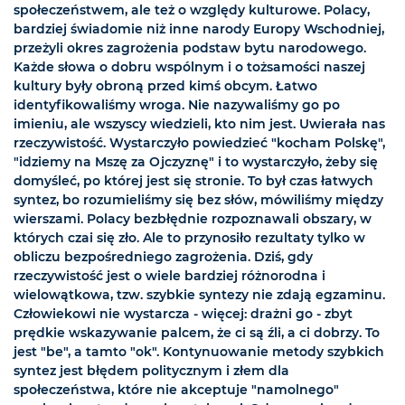
społeczeństwem, ale też o względy kulturowe. Polacy,
bardziej świadomie niż inne narody Europy Wschodniej,
przeżyli okres zagrożenia podstaw bytu narodowego.
Każde słowa o dobru wspólnym i o tożsamości naszej
kultury były obroną przed kimś obcym. Łatwo
identyfikowaliśmy wroga. Nie nazywaliśmy go po
imieniu, ale wszyscy wiedzieli, kto nim jest. Uwierała nas
rzeczywistość. Wystarczyło powiedzieć "kocham Polskę",
"idziemy na Mszę za Ojczyznę" i to wystarczyło, żeby się
domyśleć, po której jest się stronie. To był czas łatwych
syntez, bo rozumieliśmy się bez słów, mówiliśmy między
wierszami. Polacy bezbłędnie rozpoznawali obszary, w
których czai się zło. Ale to przynosiło rezultaty tylko w
obliczu bezpośredniego zagrożenia. Dziś, gdy
rzeczywistość jest o wiele bardziej różnorodna i
wielowątkowa, tzw. szybkie syntezy nie zdają egzaminu.
Człowiekowi nie wystarcza - więcej: drażni go - zbyt
prędkie wskazywanie palcem, że ci są źli, a ci dobrzy. To
jest "be", a tamto "ok". Kontynuowanie metody szybkich
syntez jest błędem politycznym i złem dla
społeczeństwa, które nie akceptuje "namolnego"