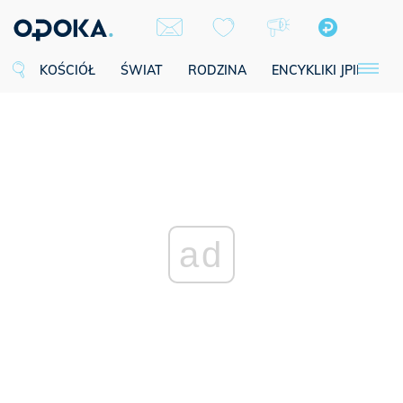
KOŚCIÓŁ
ŚWIAT
RODZINA
ENCYKLIKI JPII
SE
ad