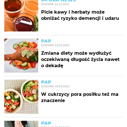
DODANE
22.11.2021
Picie kawy i herbaty może
obniżać ryzyko demencji i udaru
PAP
DODANE
13.02.2022
Zmiana diety może wydłużyć
oczekiwaną długość życia nawet
o dekadę
PAP
DODANE
16.03.2022
W cukrzycy pora posiłku też ma
znaczenie
PAP