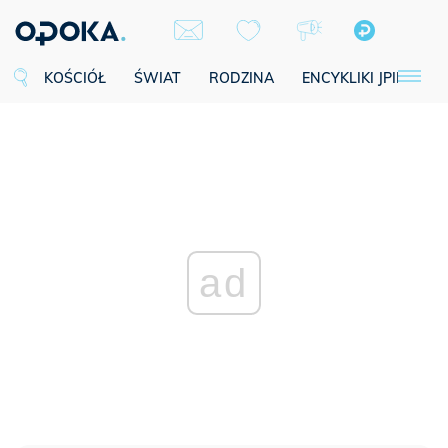
KOŚCIÓŁ
ŚWIAT
RODZINA
ENCYKLIKI JPII
SE
ad