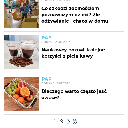
DODANE
17.07.2022
Co szkodzi zdolnościom
poznawczym dzieci? Złe
odżywianie i chaos w domu
PAP
DODANE
23.01.2022
Naukowcy poznali kolejne
korzyści z picia kawy
PAP
DODANE
18.07.2022
Dlaczego warto często jeść
owoce?
/
1
9