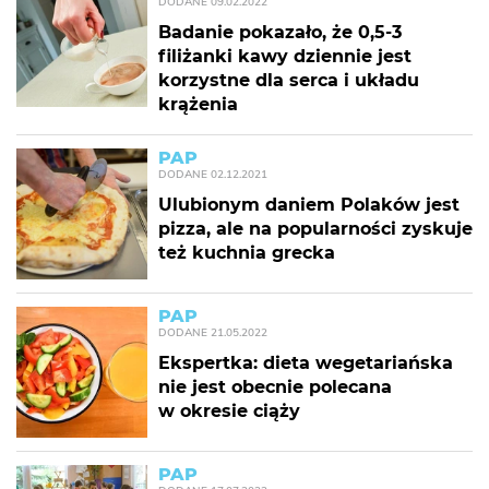
DODANE
09.02.2022
Badanie pokazało, że 0,5-3
filiżanki kawy dziennie jest
korzystne dla serca i układu
krążenia
PAP
DODANE
02.12.2021
Ulubionym daniem Polaków jest
pizza, ale na popularności zyskuje
też kuchnia grecka
PAP
DODANE
21.05.2022
Ekspertka: dieta wegetariańska
nie jest obecnie polecana
w okresie ciąży
PAP