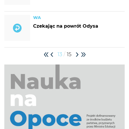
WA
Czekając na powrót Odysa
/
13
15