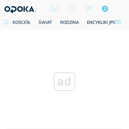
KOŚCIÓŁ
ŚWIAT
RODZINA
ENCYKLIKI JPII
SE
ad