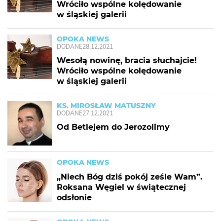
Wróciło wspólne kolędowanie
w śląskiej galerii
OPOKA NEWS
DODANE
28.12.2021
Wesołą nowinę, bracia słuchajcie!
Wróciło wspólne kolędowanie
w śląskiej galerii
KS. MIROSŁAW MATUSZNY
DODANE
27.12.2021
Od Betlejem do Jerozolimy
OPOKA NEWS
„Niech Bóg dziś pokój ześle Wam”.
Roksana Węgiel w świątecznej
odsłonie