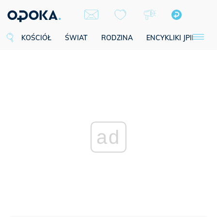
KOŚCIÓŁ
ŚWIAT
RODZINA
ENCYKLIKI JPII
SE
ad