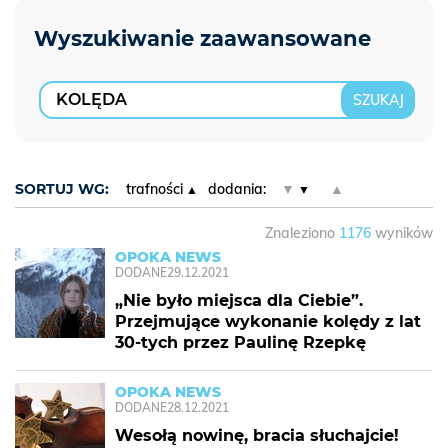
SORTUJ WG:
trafności
dodania:
▼
▲
Znaleziono
1176
wyników
OPOKA NEWS
DODANE
29.12.2021
„Nie było miejsca dla Ciebie”.
Przejmujące wykonanie kolędy z lat
30-tych przez Paulinę Rzepkę
OPOKA NEWS
DODANE
28.12.2021
Wesołą nowinę, bracia słuchajcie!