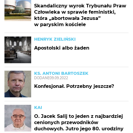
Skandaliczny wyrok Trybunału Praw
Człowieka w sprawie feministki,
która „abortowała Jezusa”
w paryskim kościele
HENRYK ZIELIŃSKI
Apostolski albo żaden
KS. ANTONI BARTOSZEK
DODANE
09.09.2022
Konfesjonał. Potrzebny jeszcze?
KAI
O. Jacek Salij to jeden z najbardziej
cenionych przewodników
duchowych. Jutro jego 80. urodziny