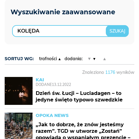
SORTUJ WG:
trafności
dodania:
▼
▲
Znaleziono
1176
wyników
KAI
DODANE
13.12.2022
Dzień św. Łucji – Luciadagen – to
jedyne święto typowo szwedzkie
OPOKA NEWS
„Jak to dobrze, że znów jesteśmy
razem”. TGD w utworze „Zostań”
opowiada o wspaniałym prezencie –