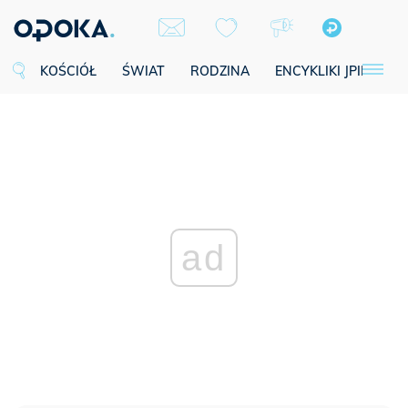
KOŚCIÓŁ
ŚWIAT
RODZINA
ENCYKLIKI JPII
SE
ad