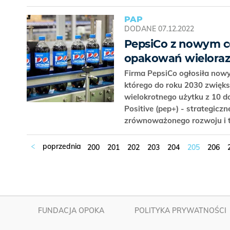
PAP
DODANE
07.12.2022
PepsiCo z nowym 
opakowań wielora
Firma PepsiCo ogłosiła now
którego do roku 2030 zwię
wielokrotnego użytku z 10 do
Positive (pep+) - strategiczn
zrównoważonego rozwoju i 
200
201
202
203
204
205
206
FUNDACJA OPOKA
POLITYKA PRYWATNOŚCI