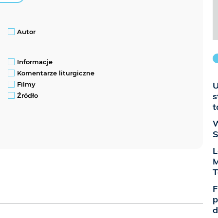
Autor
Informacje
Komentarze liturgiczne
U
Filmy
s
Źródło
t
W
S
L
M
T
F
p
d