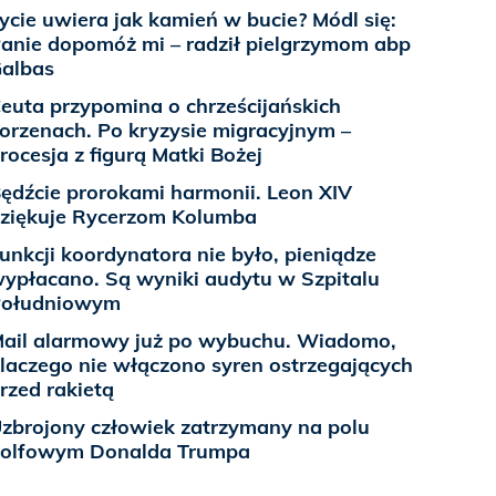
ycie uwiera jak kamień w bucie? Módl się:
anie dopomóż mi – radził pielgrzymom abp
albas
euta przypomina o chrześcijańskich
orzenach. Po kryzysie migracyjnym –
rocesja z figurą Matki Bożej
ędźcie prorokami harmonii. Leon XIV
ziękuje Rycerzom Kolumba
unkcji koordynatora nie było, pieniądze
ypłacano. Są wyniki audytu w Szpitalu
Południowym
ail alarmowy już po wybuchu. Wiadomo,
laczego nie włączono syren ostrzegających
rzed rakietą
zbrojony człowiek zatrzymany na polu
olfowym Donalda Trumpa