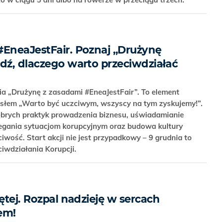
#EneaJestFair. Poznaj „Drużynę
wdź, dlaczego warto przeciwdziałać
a „Drużynę z zasadami #EneaJestFair”. To element
asłem „Warto być uczciwym, wszyscy na tym zyskujemy!”.
obrych praktyk prowadzenia biznesu, uświadamianie
iegania sytuacjom korupcyjnym oraz budowa kultury
ciwość. Start akcji nie jest przypadkowy – 9 grudnia to
iwdziałania Korupcji.
iętej. Rozpal nadzieję w sercach
jem!