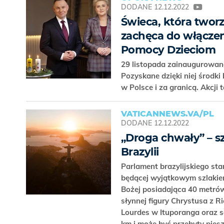
DODANE
12.12.2022
Świeca, która tworz
zachęca do włączeni
Pomocy Dzieciom
29 listopada zainaugurowana
Pozyskane dzięki niej środk
w Polsce i za granicą. Akcji
VATICANNEWS.VA/PL
DODANE
12.12.2022
„Droga chwały” – s
Brazylii
Parlament brazylijskiego st
będącej wyjątkowym szlakiem
Bożej posiadająca 40 metrów
słynnej figury Chrystusa z R
Lourdes w Ituporanga oraz s
km i może być przebyty pies