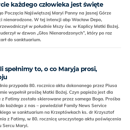
cie każdego człowieka jest święte
o Poczęcia Najświętszej Maryi Panny na Jasnej Górze
ci nienarodzone. W tej intencji abp Wacław Depo,
rzewodniczył w południe Mszy św. w Kaplicy Matki Bożej.
 uderzył w dzwon „Głos Nienarodzonych”, który po raz
otarł do sanktuarium.
i spełnimy to, o co Maryja prosi,
oju
udnia przypada 80. rocznica aktu dokonanego przez Piusa
mie wypełnił prośbę Matki Bożej. Czyn papieża jest dla
e z Fatimy zostało skierowane przez samego Boga. Prośba
 do każdego z nas – powiedział Family News Service
skiego w sanktuarium na Krzeptówkach ks. dr Krzysztof
ia z Fatimy, w 80. rocznicę uroczystego aktu poświęcenia
u Sercu Maryi.