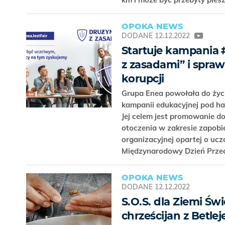
OPOKA NEWS
DODANE
12.12.2022
Startuje kampania 
z zasadami” i spra
korupcji
Grupa Enea powołała do życi
kampanii edukacyjnej pod h
Jej celem jest promowanie d
otoczenia w zakresie zapob
organizacyjnej opartej o ucz
Międzynarodowy Dzień Przec
OPOKA NEWS
DODANE
12.12.2022
S.O.S. dla Ziemi Św
chrześcijan z Betle