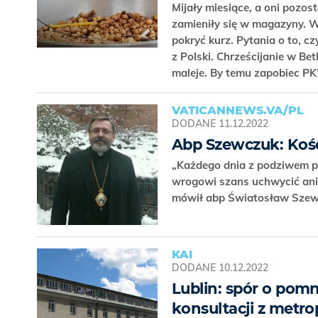
Mijały miesiące, a oni pozos
zamieniły się w magazyny. Wy
pokryć kurz. Pytania o to, 
z Polski. Chrześcijanie w Bet
maleje. By temu zapobiec PK
VATICANNEWS.VA/PL
DODANE
11.12.2022
Abp Szewczuk: Koś
„Każdego dnia z podziwem pa
wrogowi szans uchwycić ani s
mówił abp Światosław Sze
KAI
DODANE
10.12.2022
Lublin: spór o pomn
konsultacji z metro