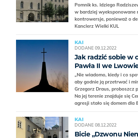
Pomnik ks. Idziego Radzisze
w bardziej wyeksponowane 
kontrowersje, ponieważ o dec
Kanclerz Wielki KUL
KAI
DODANE
09.12.2022
Jak radzić sobie w 
Pawła II we Lwowi
„Nie wiadomo, kiedy i co sp
aby godnie ją przetrwać i m
Grzegorz Draus, proboszcz p
Na jej terenie znajduje się C
agresji stało się domem dl
KAI
DODANE
08.12.2022
Bicie „Dzwonu Nien