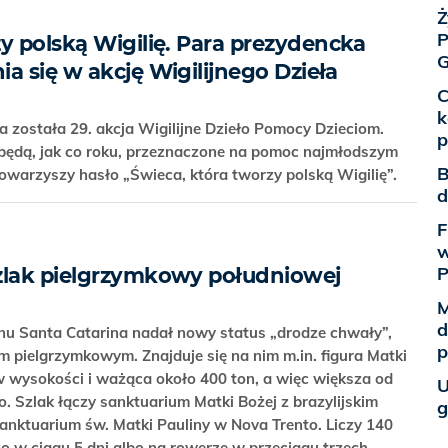
Ż
P
y polską Wigilię. Para prezydencka
G
a się w akcję Wigilijnego Dzieła
C
k
 została 29. akcja Wigilijne Dzieło Pomocy Dzieciom.
p
i będą, jak co roku, przeznaczone na pomoc najmłodszym
B
 towarzyszy hasło „Świeca, która tworzy polską Wigilię”.
d
F
w
zlak pielgrzymkowy południowej
M
d
anu Santa Catarina nadał nowy status „drodze chwały”,
p
 pielgrzymkowym. Znajduje się na nim m.in. figura Matki
 wysokości i ważąca około 400 ton, a więc większa od
U
io. Szlak łączy sanktuarium Matki Bożej z brazylijskim
g
anktuarium św. Matki Pauliny w Nova Trento. Liczy 140
zo w ciągu 5 dni albo na rowerze w przeciągu trzech.