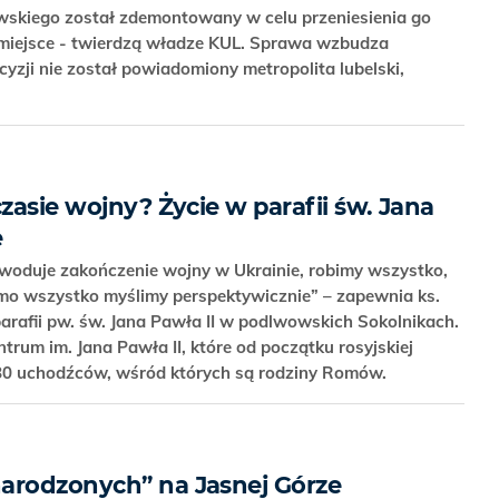
wskiego został zdemontowany w celu przeniesienia go
miejsce - twierdzą władze KUL. Sprawa wzbudza
yzji nie został powiadomiony metropolita lubelski,
czasie wojny? Życie w parafii św. Jana
e
owoduje zakończenie wojny w Ukrainie, robimy wszystko,
imo wszystko myślimy perspektywicznie” – zapewnia ks.
arafii pw. św. Jana Pawła II w podlwowskich Sokolnikach.
entrum im. Jana Pawła II, które od początku rosyjskiej
a 80 uchodźców, wśród których są rodziny Romów.
arodzonych” na Jasnej Górze