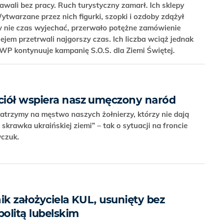
tawali bez pracy. Ruch turystyczny zamarł. Ich sklepy
twarzane przez nich figurki, szopki i ozdoby zdążył
czy nie czas wyjechać, przerwało potężne zamówienie
lejem przetrwali najgorszy czas. Ich liczba wciąż jednak
WP kontynuuje kampanię S.O.S. dla Ziemi Świętej.
ciół wspiera nasz umęczony naród
trzymy na męstwo naszych żołnierzy, którzy nie dają
krawka ukraińskiej ziemi” – tak o sytuacji na froncie
wczuk.
ik założyciela KUL, usunięty bez
politą lubelskim