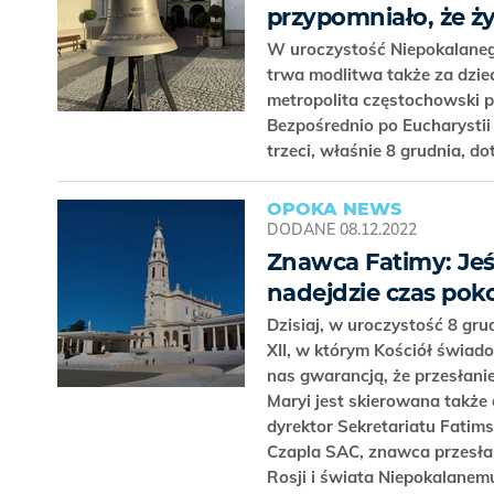
przypomniało, że ży
W uroczystość Niepokalaneg
trwa modlitwa także za dzie
metropolita częstochowski p
Bezpośrednio po Eucharystii
trzeci, właśnie 8 grudnia, d
OPOKA NEWS
DODANE
08.12.2022
Znawca Fatimy: Jeśl
nadejdzie czas pok
Dzisiaj, w uroczystość 8 gr
XII, w którym Kościół świado
nas gwarancją, że przesłani
Maryi jest skierowana także
dyrektor Sekretariatu Fatim
Czapla SAC, znawca przesłan
Rosji i świata Niepokalanem