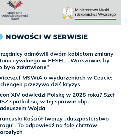
NOWOŚCI W SERWISIE
rzędnicy odmówili dwóm kobietom zmiany
tanu cywilnego w PESEL. „Warszawie, by
o było załatwione”
iceszef MSWiA o wydarzeniach w Ceucie:
chengen przeżywa dziś kryzys
eon XIV odwiedzi Polskę w 2028 roku? Szef
SZ spotkał się w tej sprawie abp.
adeuszem Wojdą
rancuski Kościół tworzy „duszpasterstwo
rogu”. To odpowiedź na falę chrztów
orosłych