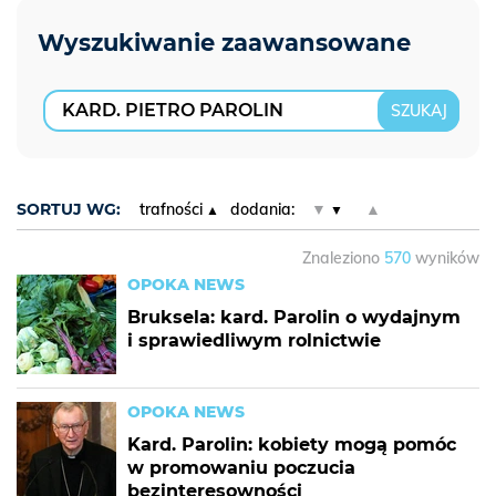
SORTUJ WG:
trafności
dodania:
▼
▲
Znaleziono
570
wyników
OPOKA NEWS
Bruksela: kard. Parolin o wydajnym
i sprawiedliwym rolnictwie
OPOKA NEWS
Kard. Parolin: kobiety mogą pomóc
w promowaniu poczucia
bezinteresowności