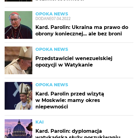
OPOKA NEWS
DODANE
07.04.2022
Kard. Parolin: Ukraina ma prawo do
obrony koniecznej... ale bez broni
OPOKA NEWS
Przedstawiciel wenezuelskiej
opozycji w Watykanie
OPOKA NEWS
Kard. Parolin przed wizytą
w Moskwie: mamy okres
niepewności
KAI
Kard. Parolin: dyplomacja
watykańska służy poszukiwaniu