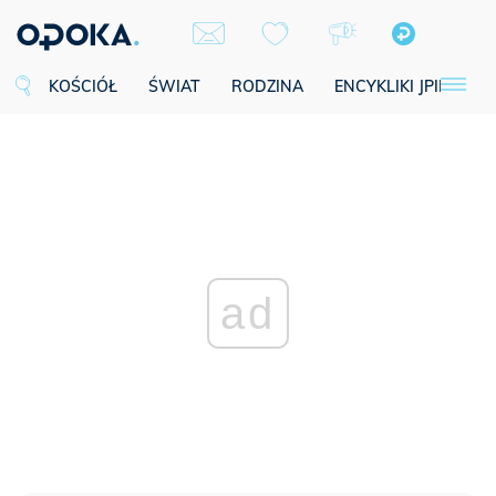
KOŚCIÓŁ
ŚWIAT
RODZINA
ENCYKLIKI JPII
SE
ad