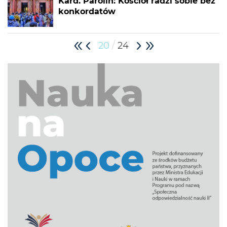
Kard. Parolin: Kościół radzi sobie bez
konkordatów
/
20
24