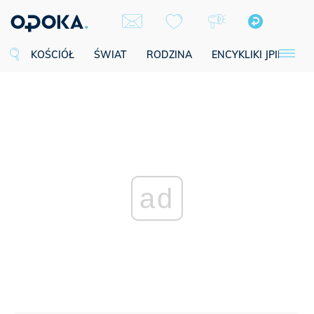
KOŚCIÓŁ
ŚWIAT
RODZINA
ENCYKLIKI JPII
SE
ad