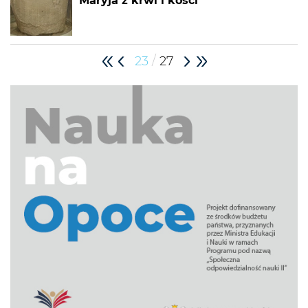
Maryja z krwi i kości
/
23
27