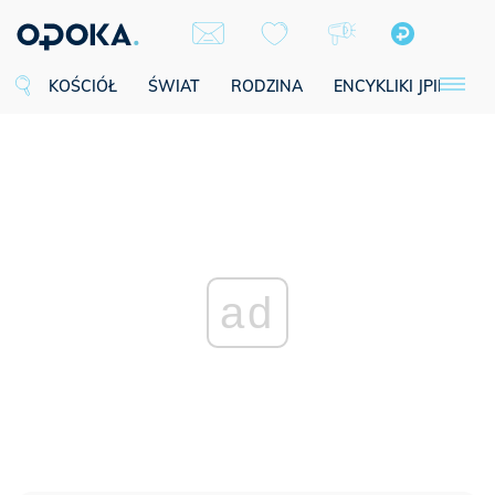
KOŚCIÓŁ
ŚWIAT
RODZINA
ENCYKLIKI JPII
SE
ad