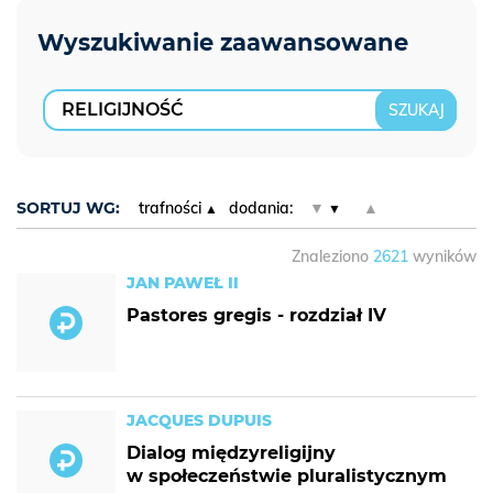
SORTUJ WG:
trafności
dodania:
▼
▲
Znaleziono
2621
wyników
JAN PAWEŁ II
Pastores gregis - rozdział IV
JACQUES DUPUIS
Dialog międzyreligijny
w społeczeństwie pluralistycznym