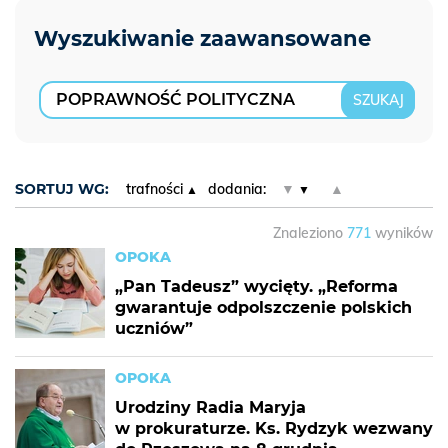
SORTUJ WG:
trafności
dodania:
▼
▲
Znaleziono
771
wyników
OPOKA
„Pan Tadeusz” wycięty. „Reforma
gwarantuje odpolszczenie polskich
uczniów”
OPOKA
Urodziny Radia Maryja
w prokuraturze. Ks. Rydzyk wezwany