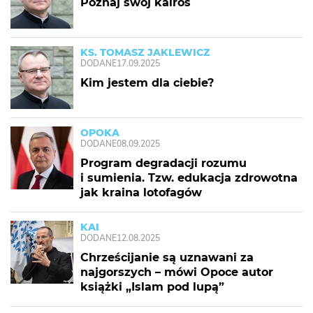
Poznaj swój kairos
KS. TOMASZ JAKLEWICZ
DODANE
17.09.2025
Kim jestem dla ciebie?
OPOKA
DODANE
08.09.2025
Program degradacji rozumu
i sumienia. Tzw. edukacja zdrowotna
jak kraina lotofagów
KAI
DODANE
12.08.2025
Chrześcijanie są uznawani za
najgorszych – mówi Opoce autor
książki „Islam pod lupą”