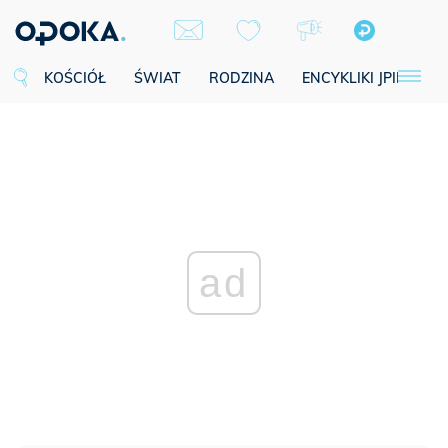
KOŚCIÓŁ
ŚWIAT
RODZINA
ENCYKLIKI JPII
SE
ad