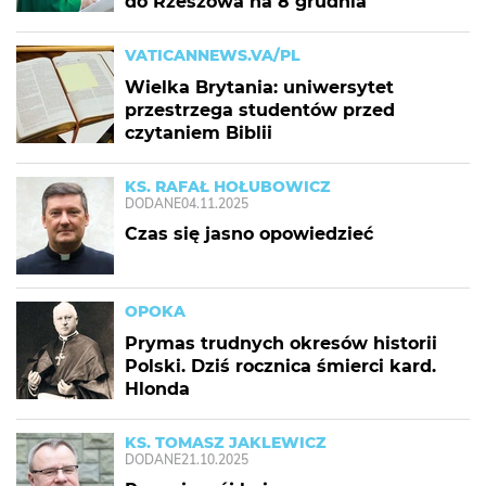
do Rzeszowa na 8 grudnia
VATICANNEWS.VA/PL
Wielka Brytania: uniwersytet
przestrzega studentów przed
czytaniem Biblii
KS. RAFAŁ HOŁUBOWICZ
DODANE
04.11.2025
Czas się jasno opowiedzieć
OPOKA
Prymas trudnych okresów historii
Polski. Dziś rocznica śmierci kard.
Hlonda
KS. TOMASZ JAKLEWICZ
DODANE
21.10.2025