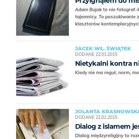
Przylgnąłem do mis
Adam Bujak to nie fotograf-
tajemnicy. To poszukiwanie 
klasztorów kontemplacyjny
JACEK WŁ. ŚWIĄTEK
DODANE
22.01.2015
Nietykalni kontra n
Kiedy nie ma reguł, norm, m
JOLANTA KRASNOWSKA
DODANE
22.01.2015
Dialog z islamem je
Dialog międzyreligijny to ro