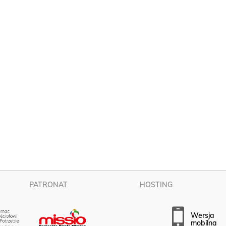
PATRONAT
HOSTING
wersja
mobilna