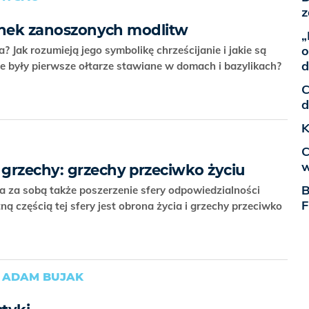
z
erunek zanoszonych modlitw
„
o
 Jak rozumieją jego symbolikę chrześcijanie i jakie są
d
akie były pierwsze ołtarze stawiane w domach i bazylikach?
C
d
K
C
w
grzechy: grzechy przeciwko życiu
B
a za sobą także poszerzenie sfery odpowiedzialności
F
ną częścią tej sfery jest obrona życia i grzechy przeciwko
, ADAM BUJAK