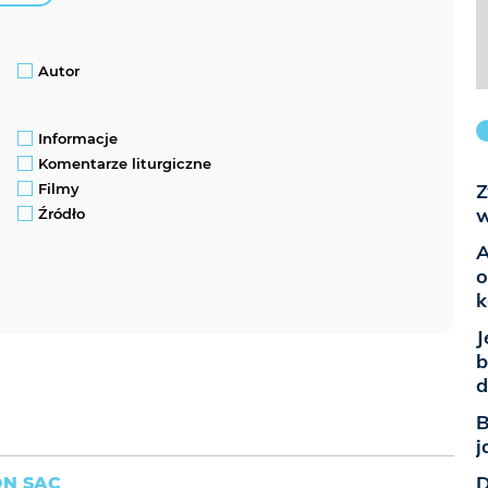
Autor
Informacje
Komentarze liturgiczne
Z
Filmy
w
Źródło
A
o
k
J
b
d
B
j
D
ON SAC