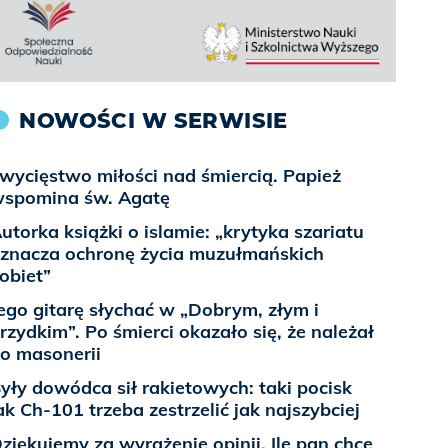
NOWOŚCI W SERWISIE
wycięstwo miłości nad śmiercią. Papież
spomina św. Agatę
utorka książki o islamie: „krytyka szariatu
znacza ochronę życia muzułmańskich
obiet”
ego gitarę słychać w „Dobrym, złym i
rzydkim”. Po śmierci okazało się, że należał
o masonerii
yły dowódca sił rakietowych: taki pocisk
ak Ch-101 trzeba zestrzelić jak najszybciej
ziękujemy za wyrażenie opinii. Ile pan chce