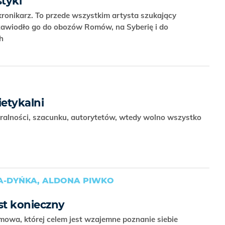
tyki
kronikarz. To przede wszystkim artysta szukający
zawiodło go do obozów Romów, na Syberię i do
ch
ietykalni
oralności, szacunku, autorytetów, wtedy wolno wszystko
-DYŃKA, ALDONA PIWKO
st konieczny
zmowa, której celem jest wzajemne poznanie siebie