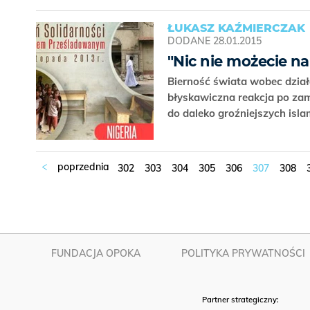
ŁUKASZ KAŹMIERCZAK
DODANE
28.01.2015
"Nic nie możecie na
Bierność świata wobec dział
błyskawiczna reakcja po zam
do daleko groźniejszych isla
302
303
304
305
306
307
308
FUNDACJA OPOKA
POLITYKA PRYWATNOŚCI
Partner strategiczny: