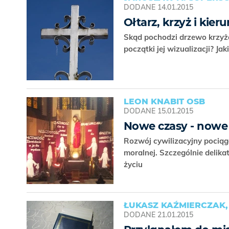
DODANE
14.01.2015
Ołtarz, krzyż i ki
Skąd pochodzi drzewo krzyża?
początki jej wizualizacji? J
LEON KNABIT OSB
DODANE
15.01.2015
Nowe czasy - nowe 
Rozwój cywilizacyjny pociąg
moralnej. Szczególnie delikat
życiu
ŁUKASZ KAŹMIERCZAK
DODANE
21.01.2015