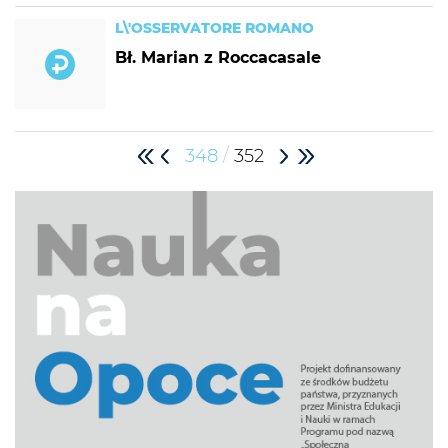
L\'OSSERVATORE ROMANO
Bł. Marian z Roccacasale
/
348
352