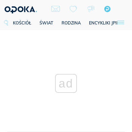
KOŚCIÓŁ
ŚWIAT
RODZINA
ENCYKLIKI JPII
SE
ad