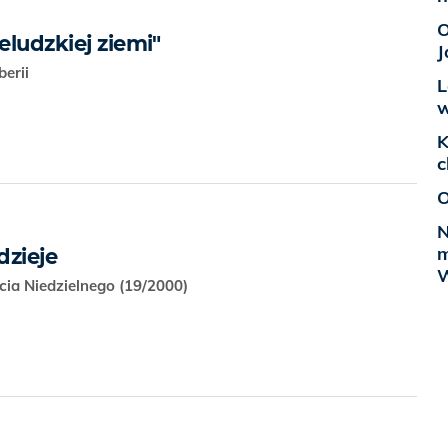
O
eludzkiej ziemi"
J
berii
L
w
K
c
O
N
m
dzieje
W
cia Niedzielnego (19/2000)