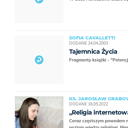
SOFIA CAVALLETTI
DODANE
24.04.2003
Tajemnica Życia
Fragmenty książki - "Potenc
KS. JAROSŁAW GRABO
DODANE
16.05.2022
„Religia interneto
Coraz częstszym powodem ne
poziom wiedzy religijnej. Nies