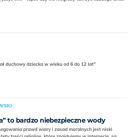
jał duchowy dziecka w wieku od 6 do 12 lat"
WSKI
wa” to bardzo niebezpieczne wody
gowania prawd wiary i zasad moralnych jest niski
tety treści religijne, które znajdujemy w internecie, są