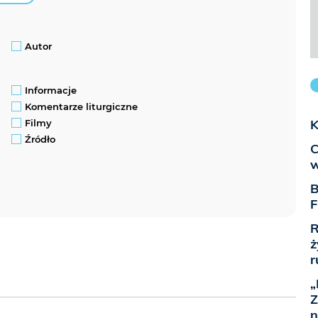
Autor
Informacje
Komentarze liturgiczne
K
Filmy
Źródło
C
w
B
F
R
ż
r
„
Z
n