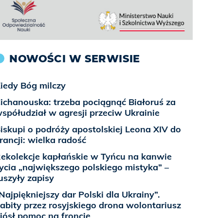
NOWOŚCI W SERWISIE
iedy Bóg milczy
ichanouska: trzeba pociągnąć Białoruś za
spółudział w agresji przeciw Ukrainie
iskupi o podróży apostolskiej Leona XIV do
rancji: wielka radość
ekolekcje kapłańskie w Tyńcu na kanwie
ycia „największego polskiego mistyka” –
uszyły zapisy
Najpiękniejszy dar Polski dla Ukrainy”.
abity przez rosyjskiego drona wolontariusz
iósł pomoc na froncie