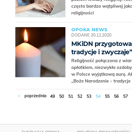
często bardzo wątpliwej jak
religijności
OPOKA NEWS
DODANE
20.12.2020
MKiDN przygotowało
tradycje i zwyczaje
Religijność połączona z wiar
opłatkiem, niezwykłe ozdoby
w Polsce wyjątkową aurę. Ab
„Boże Narodzenie – tradycje
49
50
51
52
53
54
55
56
57