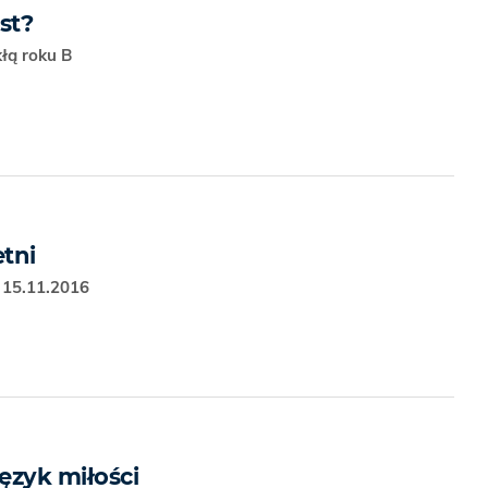
st?
kłą roku B
etni
 15.11.2016
ęzyk miłości