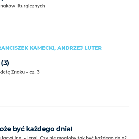
 znaków liturgicznych
RANCISZEK KAMECKI, ANDRZEJ LUTER
(3)
ietę Znaku - cz. 3
oże być każdego dnia!
jacyś inni - lepsi. Czy nie mogłoby tak być każdego dnia?