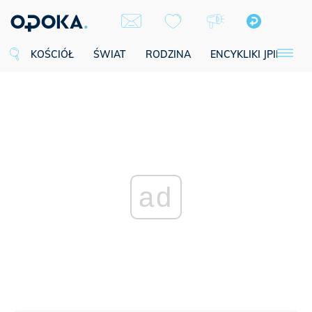
KOŚCIÓŁ
ŚWIAT
RODZINA
ENCYKLIKI JPII
SE
ad