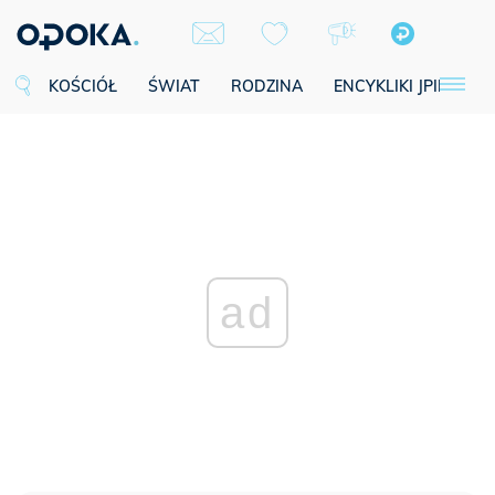
KOŚCIÓŁ
ŚWIAT
RODZINA
ENCYKLIKI JPII
SE
ad