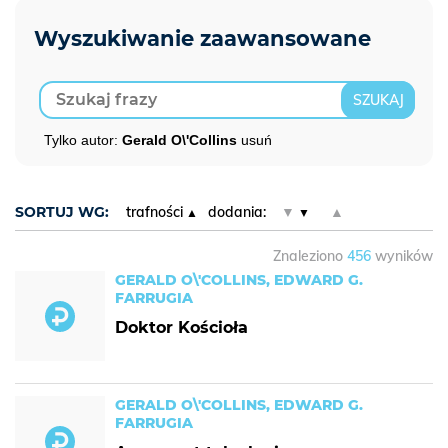
Tylko autor:
Gerald O\'Collins
usuń
SORTUJ WG:
trafności
dodania:
▼
▲
Znaleziono
456
wyników
GERALD O\'COLLINS, EDWARD G.
FARRUGIA
Doktor Kościoła
GERALD O\'COLLINS, EDWARD G.
FARRUGIA