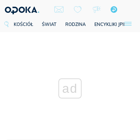
KOŚCIÓŁ
ŚWIAT
RODZINA
ENCYKLIKI JPII
SE
ad