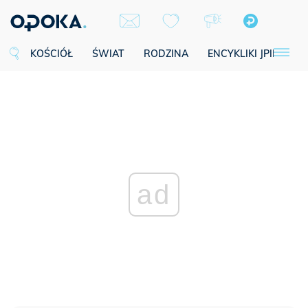
KOŚCIÓŁ
ŚWIAT
RODZINA
ENCYKLIKI JPII
SE
ad