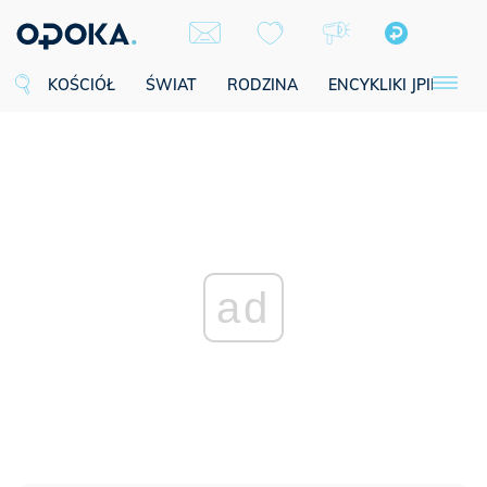
KOŚCIÓŁ
ŚWIAT
RODZINA
ENCYKLIKI JPII
SE
ad