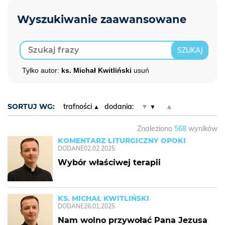
Tylko autor:
ks. Michał Kwitliński
usuń
SORTUJ WG:
trafności
dodania:
▼
▲
Znaleziono
568
wyników
KOMENTARZ LITURGICZNY OPOKI
DODANE
02.02.2025
Wybór właściwej terapii
KS. MICHAŁ KWITLIŃSKI
DODANE
26.01.2025
Nam wolno przywołać Pana Jezusa