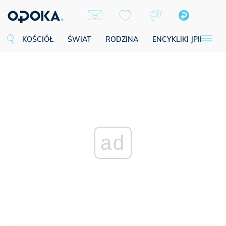
KOŚCIÓŁ
ŚWIAT
RODZINA
ENCYKLIKI JPII
SE
ad