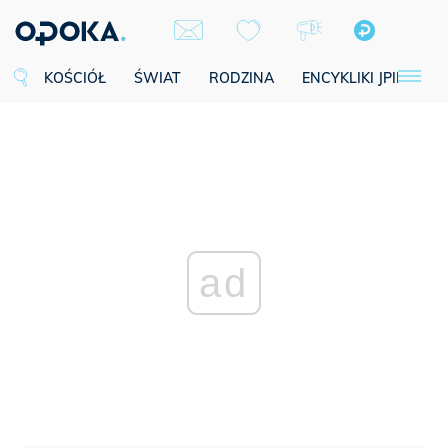
KOŚCIÓŁ
ŚWIAT
RODZINA
ENCYKLIKI JPII
SE
ad