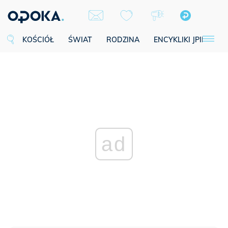
KOŚCIÓŁ
ŚWIAT
RODZINA
ENCYKLIKI JPII
SE
ad