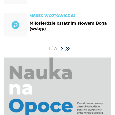
MAREK WÓJTOWICZ SJ
Miłosierdzie ostatnim słowem Boga
(wstęp)
/
1
3